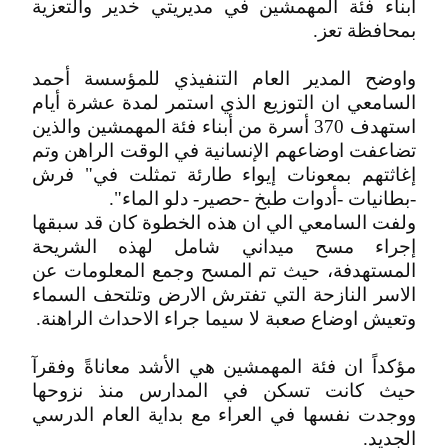
أبناء فئة المهمشين في مديريتي خدير والتعزية
بمحافظة تعز.
واوضح المدير العام التنفيذي للمؤسسة أحمد
السامعي ان التوزيع الذي استمر لمدة عشرة أيام
استهدف 370 أسرة من أبناء فئة المهمشين والذين
تضاعفت اوضاعهم الإنسانية في الوقت الراهن وتم
إغاثتهم بمعونات إيواء طارئة تمثلت في" فرش
-بطانيات -أدوات طبخ -حصير- دلو الماء".
ولفت السامعي الي ان هذه الخطوة كان قد سبقها
إجراء مسح ميداني شامل لهذه الشريحة
المستهدفة، حيث تم المسح وجمع المعلومات عن
الاسر النازحة التي تفترش الارض وتلتحف السماء
وتعيش اوضاع صعبة لا سيما جراء الاحداث الراهنة.
مؤكداً ان فئة المهمشين هي الأشد معاناةً وفقرآ
حيث كانت تسكن في المدارس منذ نزوحها
ووجدت نفسها في العراء مع بداية العام الدرسي
الجديد.