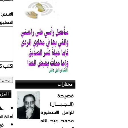
الاسم:
التعليق:
اكتب كو
مختارات
قصيدة
المزي
(الــجــبــــال)
للراحل الأسطورة
أمانة ا
محمد عبد الاله
قي