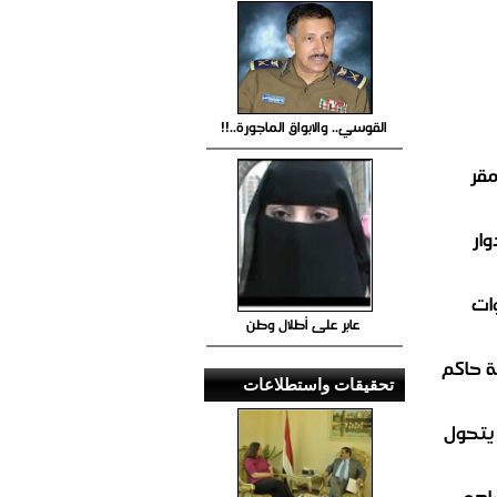
القوسي.. والابواق الماجورة..!!
مقر
ار
ات
عابر على أطلال وطن
 حاكم
تحقيقات واستطلاعات
 يتحول
صادم