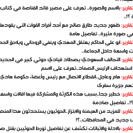
قارير:
بالاسم والصورة.. تعرف على مصير قائد القناصة في كتائب
؟!..
قارير:
ظهور جديد طارق صالح مع أحد أفراد القوات التي يقودها
في صورة مثيرة.. تفاصيل هامة
قارير:
ابو علي الحاكم يعتقل المهدي وينفي الروحاني ويلاحق الح
 واسعة داخل الجماعة..
قارير:
التحالف السعودي يصطاد قيادي حوثي كبير في الحديد
استهداف الرئيس الصماد..تعرف على الاسم
قارير:
هام وعاجل..انقطاع الاتصال مع رئيس وأعضاء حكومة هادي
هم جزيرة سقرى
قارير:
خطير جدا..بسبب هذه الكارثة والمشاركة فيها اقالات واسع
؟!.. تفاصيل صادمة
قارير:
للمزيد من الهيمنة والابتزاز..الحوثيون يستحدثون هذا المن
جديد في المحافظات..؟!
قارير:
بالادلة والإثباتات تكشف عن تفاصيل تورط الحوثيين بقتل صا