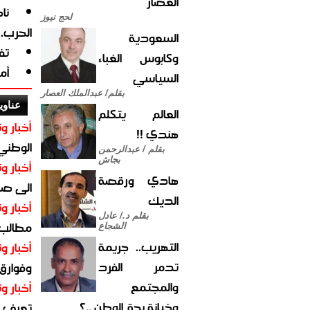
العصار
نا
لحج نيوز
الحرب.
السعودية
تف
وكابوس الغباء
أم
السياسي
بقلم/ عبدالملك العصار
عناوي
العالم يتكلم
أخبار وت
هندي !!
الوطني 
بقلم / عبدالرحمن
بجاش
أخبار وت
هادي ورقصة
الى صنع
الديك
أخبار وت
بقلم د./ عادل
مطالب أ
الشجاع
التهريب.. جريمة
أخبار وت
تدمر الفرد
وفوارق
والمجتمع
أخبار وت
وخيانة بحق الوطن ..؟
تعرف عل