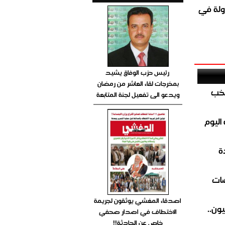
ولة في
رئيس حزب الوفاق يشيد
بمخرجات لقاء العاشر من رمضان
تخب
ويدعو الى تفعيل لجنة المتابعة
اليوم
ة
ضات
اصدقاء المغشي يوثقون لجريمة
ون..
الاختطاف في اصدار صحفي
خاص عن الحادثة!!