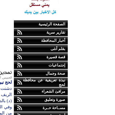
الصفحة الرئيسية
تقارير سرية
أخبار المحافظة
بقلم أنثى
قصة قصيرة
إجتماعيات
تمدين شباب 
صحة وجمال
الخميس, 17-ديسمبر-2015
نبذة تعريفية عن محافظة
لحج ني
لحج
دشنت م
مرافئ الشعراء
صورة وتعليق
(د) بالدائرة (30) بمديرية المظفر
وفي ال
مســاحة حــرة