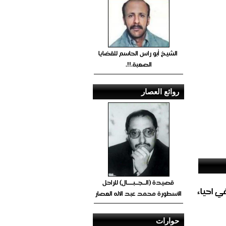
الشيخ أبو راس الحاسم للقضايا
الصعبة.!!.
روائع العصار
قصيدة (الــجــبــــال) للراحل
الغاز المباشر في احياء
الأسطورة محمد عبد الاله العصار
حوارات