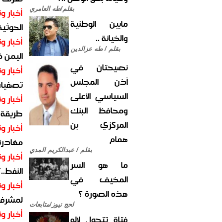
بقلم/طه العامري
أخبار وت
مابين الوطنية
الحوثية 
والخيانة ..
أخبار وت
بقلم / طه عزالدين
اليمن 
نصيحتان في
أخبار وت
أذن المجلس
تصفيات
السياسي الأعلى
أخبار وت
ومحافظ البنك
طريقة 
المركزي بن
أخبار وت
همام
مغادرت
بقلم / عبدالكريم المدي
أخبار وت
ما هو السر
النفط..
المخيف في
أخبار وت
هذه الصورة ؟
لمشرف 
لحج نيوز/متابعات
أخبار وت
فتاة تتحول لإله