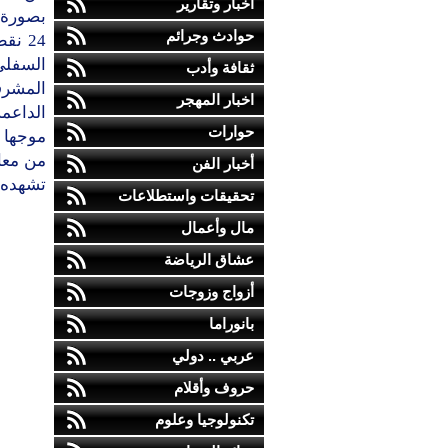
أخبار وتقارير
حوادث وجرائم
24 ن
السفلي 
ثقافة وأدب
المشرفة
اخبار المهجر
الداعمة
حوارات
موجها 
من معان
أخبار الفن
تشهده م
تحقيقات واستطلاعات
مال وأعمال
عشاق الرياضة
أزواج وزوجات
بانوراما
عربي .. دولي
حروف وأقلام
تكنولوجيا وعلوم