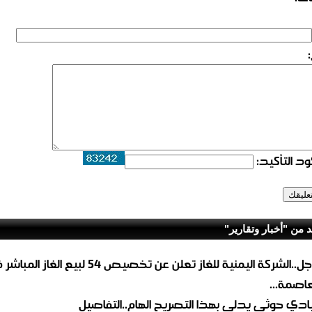
د التأكيد:
د من "أخبار وتقارير"
عاجل..الشركة اليمنية للغاز تعلن عن تخصيص 54 لبيع 
لعاصمة...
ادي حوثي يدلي بهذا التصريح الهام..التفاصيل