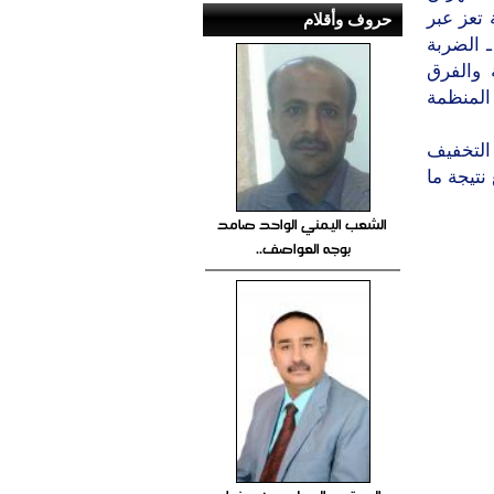
 المركز (د) بالدائرة (30) بمدينة تعز عبر
حروف وأقلام
ـ الضربة
ة والفرق
 المنظمة
التخفيف
نتيجة ما
الشعب اليمني الواحد صامد
بوجه العواصف..