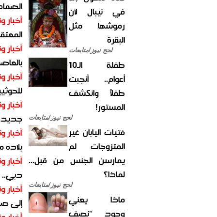
الصماد.
في نيبال لأن
أخبار وت
رموشها مثل
المعتقل
البقرة
أخبار وت
لحج نيوز/متابعات
بالعاص
طفلة الـ10
أخبار وت
أعوام.. أنجبت
للحوثيي
طفلاً وانكشف
أخبار وت
المستور!
جديدة ل
لحج نيوز/متابعات
فتيات اليابان غير
أخبار وت
المتزوجات لم
بلاده م
يمارسن الجنس من قبل...
أخبار وت
لماذا؟
دبي.. ا
لحج نيوز/متابعات
أخبار وت
ماذا يعني
إلى صر
وجود "نصف
أخبار وت