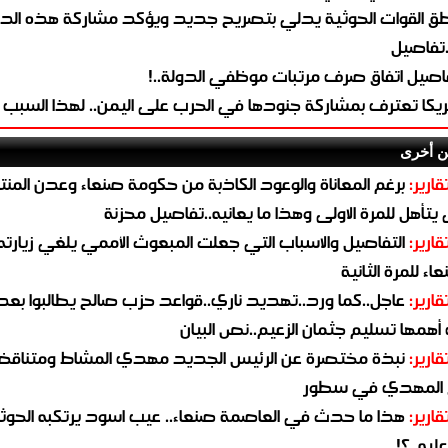
طق القوات الحوثية يدلي بتصريح جديد ويؤكد مشاركة هذه الد
.تفاصيل
اصيل اتفاق صرف مرتبات موظفي الدولة..!
ريكا تعترف بمشاركة جنودها في الحرب على اليمن.. لهذا السبب
ن أخرى
قارير:
برغم المعاناة والوعود الكاذبة من حكومة صنعاء وعدن المن
يتأهل للمرة الاولى وهذا ما يعانيه..تفاصيل محزنة
قارير:
التفاصيل والاسباب التي جعلت المبعوث الأممي يلغي زيارته 
اء للمرة الثانية
قارير:
عاجل..كما ورد..تهديد ناري..قواعد حزب صالح يطالبوا بعد
همها تسليم جثمان الزعيم..نص البيان
قارير:
نبذة مختصرة عن الرئيس الجديد مهدي المشاط ومتناق
 المهدي في سطور
قارير:
هذا ما حدث في العاصمة صنعاء.. عيب اسود يرتكبه الحوثي
يه..؟!..