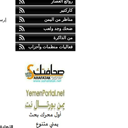
روائع العصار
كاركتير
مناظر من اليمن
إرس
ضحك وجد ولعب
من الذاكرة
فعاليات منظمات وأحزاب
التعليق