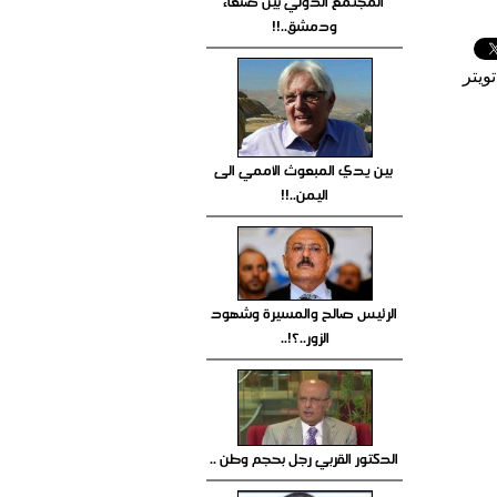
المجتمع الدولي بين صنعاء
ودمشق..!!
ويتر
بين يدي المبعوث الأممي الى
اليمن..!!
الرئيس صالح والمسيرة وشهود
الزور..؟!..
الدكتور القربي رجل بحجم وطن ..