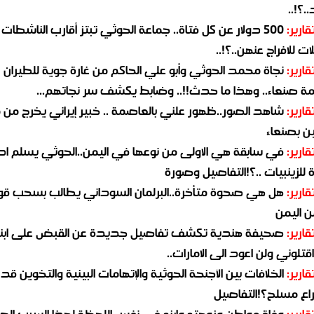
.؟!..
قارير:
500 دولار عن كل فتاة.. جماعة الحوثي تبتز أقارب الناشطات
ات للافراج عنهن..؟!..
قارير:
نجاة محمد الحوثي وأبو علي الحاكم من غارة جوية للطيران
مة صنعاء.. وهذا ما حدث!!.. وضابط يكشف سر نجاتهم...
قارير:
شاهد الصور..ظهور علني بالعاصمة .. خبير إيراني يخرج من 
ن بصنعاء
قارير:
في سابقة هي الاولى من نوعها في اليمن..الحوثي يسلم ادو
لزينبيات ..؟!التفاصيل وصورة
قارير:
هل هي صحوة متأخرة..البرلمان السوداني يطالب بسحب قو
ن اليمن
قارير:
صحيفة هندية تكشف تفاصيل جديدة عن القبض على ابنة
قتلوني ولن اعود الى الامارات..
قارير:
الخلافات بين الأجنحة الحوثية والإتهامات البينية والتخوين قد
اع مسلح؟!التفاصيل
قارير:
وفاة مواطن وزوجته وإبنه في نفس اللحظة لهذا السبب ال