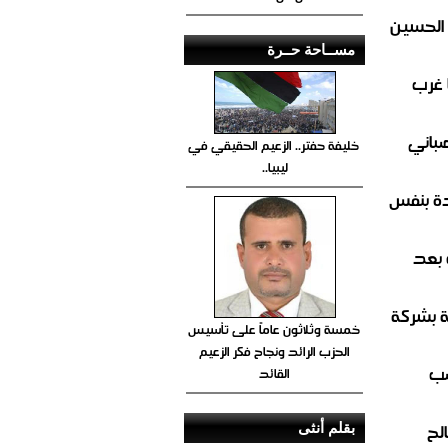
 الحسين
مســاحة حــرة
 غرب
صباني
خليفة حفتر.. الزعيم الحقيقي في
ليبيا..
ة بنفس
 بعد
ة بشركة
خمسة وثلاثون عاماً على تأسيس
الحزب الرائد ونجاح فكر الزعيم
صب
القائد
لح
بقلم أنثى