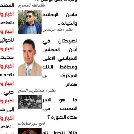
المعتقل
بقلم/طه العامري
أخبار وت
مابين الوطنية
بالعاص
والخيانة ..
أخبار وت
بقلم / طه عزالدين
للحوثيي
نصيحتان في
أخبار وت
أذن المجلس
جديدة ل
السياسي الأعلى
أخبار وت
ومحافظ البنك
بلاده م
المركزي بن
أخبار وت
همام
دبي.. ا
بقلم / عبدالكريم المدي
ما هو السر
أخبار وت
المخيف في
إلى صر
هذه الصورة ؟
أخبار وت
لحج نيوز/متابعات
..تفاص
فتاة تتحول لإله