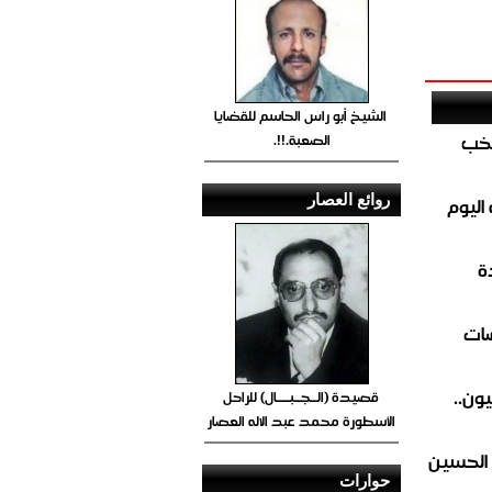
الشيخ أبو راس الحاسم للقضايا
تخب
الصعبة.!!.
روائع العصار
اليوم
ة
ضات
ون..
قصيدة (الــجــبــــال) للراحل
الأسطورة محمد عبد الاله العصار
 الحسين
حوارات