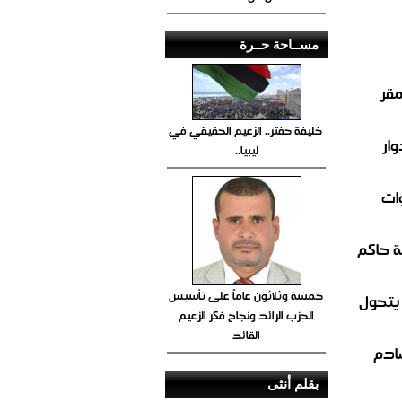
مســاحة حــرة
مقر
خليفة حفتر.. الزعيم الحقيقي في
ار
ليبيا..
ات
 حاكم
خمسة وثلاثون عاماً على تأسيس
 يتحول
الحزب الرائد ونجاح فكر الزعيم
القائد
صادم
بقلم أنثى