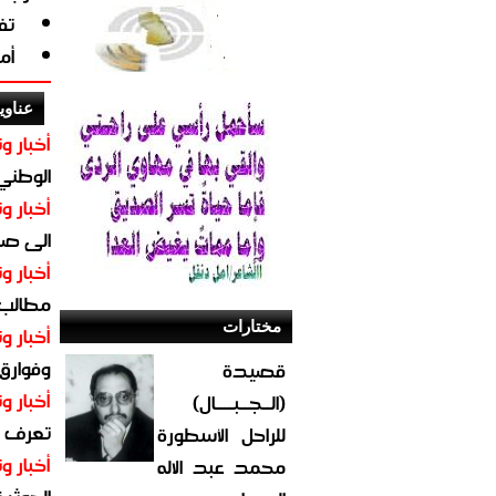
تف
أم
عناوي
أخبار وت
الوطني 
أخبار وت
الى صنع
أخبار وت
مطالب أ
مختارات
أخبار وت
وفوارق
قصيدة
أخبار وت
(الــجــبــــال)
تعرف عل
للراحل الأسطورة
أخبار وت
محمد عبد الاله