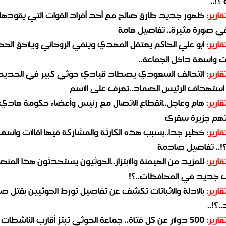
؟!..
قارير:
ظهور جديد طارق صالح مع أحد أفراد القوات التي يقودها
في صورة مثيرة.. تفاصيل هامة
قارير:
ابو علي الحاكم يعتقل المهدي وينفي الروحاني ويلاحق الح
 واسعة داخل الجماعة..
قارير:
التحالف السعودي يصطاد قيادي حوثي كبير في الحديد
استهداف الرئيس الصماد..تعرف على الاسم
قارير:
هام وعاجل..انقطاع الاتصال مع رئيس وأعضاء حكومة هادي
هم جزيرة سقرى
قارير:
خطير جدا..بسبب هذه الكارثة والمشاركة فيها اقالات واسع
؟!.. تفاصيل صادمة
قارير:
للمزيد من الهيمنة والابتزاز..الحوثيون يستحدثون هذا المن
جديد في المحافظات..؟!
قارير:
بالادلة والإثباتات تكشف عن تفاصيل تورط الحوثيين بقتل صا
.؟!..
قارير:
500 دولار عن كل فتاة.. جماعة الحوثي تبتز أقارب الناشطات