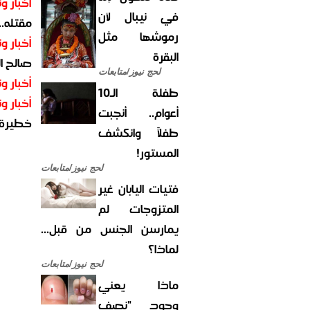
أخبار وت
في نيبال لأن
مقتله..
رموشها مثل
أخبار وت
البقرة
صالح ا
لحج نيوز/متابعات
أخبار وت
طفلة الـ10
أخبار وت
أعوام.. أنجبت
خطيرة
طفلاً وانكشف
المستور!
لحج نيوز/متابعات
فتيات اليابان غير
المتزوجات لم
يمارسن الجنس من قبل...
لماذا؟
لحج نيوز/متابعات
ماذا يعني
وجود "نصف