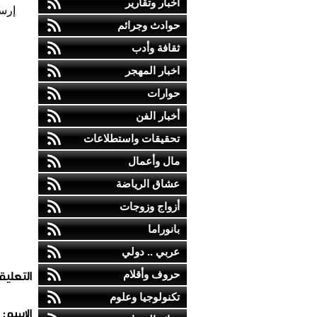
أخبار وتقارير
إرس
حوادث وجرائم
ثقافة وأدب
اخبار المهجر
حوارات
أخبار الفن
تحقيقات واستطلاعات
مال وأعمال
عشاق الرياضة
أزواج وزوجات
بانوراما
عربي .. دولي
التعليق
حروف وأقلام
تكنولوجيا وعلوم
الاسم: