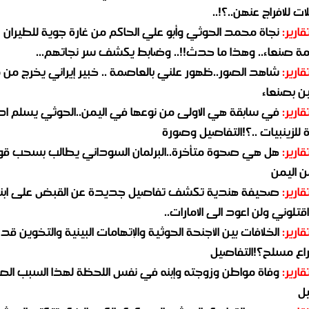
ات للافراج عنهن..؟!..
قارير:
نجاة محمد الحوثي وأبو علي الحاكم من غارة جوية للطيران
مة صنعاء.. وهذا ما حدث!!.. وضابط يكشف سر نجاتهم...
قارير:
شاهد الصور..ظهور علني بالعاصمة .. خبير إيراني يخرج من 
ن بصنعاء
قارير:
في سابقة هي الاولى من نوعها في اليمن..الحوثي يسلم ادو
لزينبيات ..؟!التفاصيل وصورة
قارير:
هل هي صحوة متأخرة..البرلمان السوداني يطالب بسحب قو
ن اليمن
قارير:
صحيفة هندية تكشف تفاصيل جديدة عن القبض على ابنة
قتلوني ولن اعود الى الامارات..
قارير:
الخلافات بين الأجنحة الحوثية والإتهامات البينية والتخوين قد
اع مسلح؟!التفاصيل
قارير:
وفاة مواطن وزوجته وإبنه في نفس اللحظة لهذا السبب ال
يل