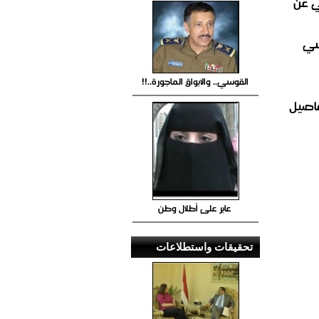
ي عن
سي
القوسي.. والابواق الماجورة..!!
فاصيل
عابر على أطلال وطن
تحقيقات واستطلاعات