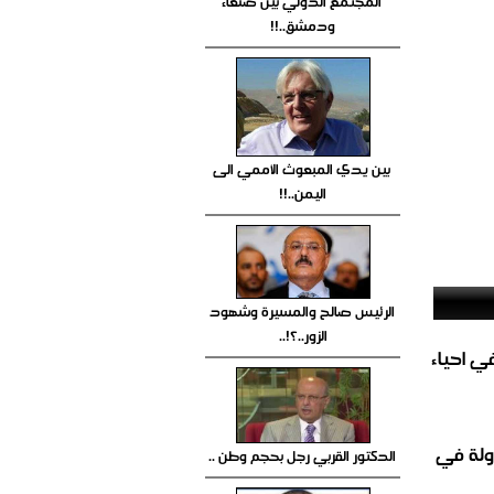
المجتمع الدولي بين صنعاء
ودمشق..!!
بين يدي المبعوث الأممي الى
اليمن..!!
الرئيس صالح والمسيرة وشهود
الزور..؟!..
الغاز المباشر في احياء
ولة في
الدكتور القربي رجل بحجم وطن ..