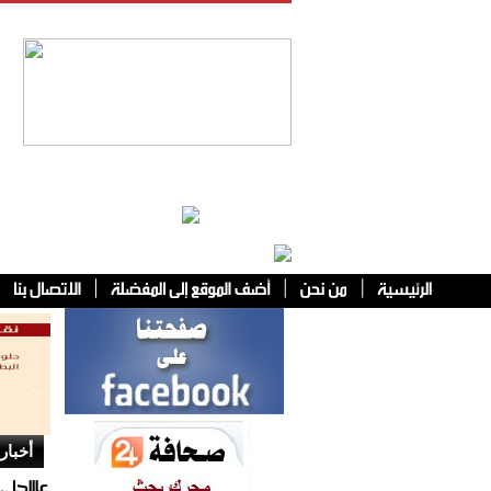
فئات أخرى
أخبار 
عاااجل..تعز: مصرع 19عنصر