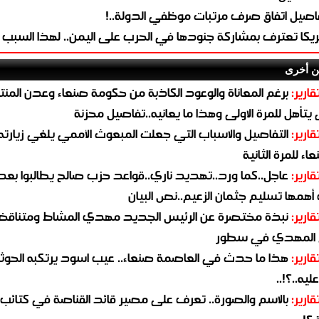
اصيل اتفاق صرف مرتبات موظفي الدولة..!
ريكا تعترف بمشاركة جنودها في الحرب على اليمن.. لهذا السبب
ن أخرى
قارير:
برغم المعاناة والوعود الكاذبة من حكومة صنعاء وعدن المن
يتأهل للمرة الاولى وهذا ما يعانيه..تفاصيل محزنة
قارير:
التفاصيل والاسباب التي جعلت المبعوث الأممي يلغي زيارته 
اء للمرة الثانية
قارير:
عاجل..كما ورد..تهديد ناري..قواعد حزب صالح يطالبوا بعد
همها تسليم جثمان الزعيم..نص البيان
قارير:
نبذة مختصرة عن الرئيس الجديد مهدي المشاط ومتناق
 المهدي في سطور
قارير:
هذا ما حدث في العاصمة صنعاء.. عيب اسود يرتكبه الحوثي
يه..؟!..
قارير:
بالاسم والصورة.. تعرف على مصير قائد القناصة في كتائب