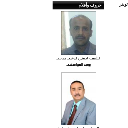
ويتر
حروف وأقلام
الشعب اليمني الواحد صامد
بوجه العواصف..