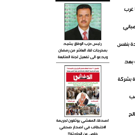
 غرب
صباني
ة بنفس
رئيس حزب الوفاق يشيد
بمخرجات لقاء العاشر من رمضان
ويدعو الى تفعيل لجنة المتابعة
 بعد
ة بشركة
صب
لح
اصدقاء المغشي يوثقون لجريمة
الاختطاف في اصدار صحفي
خاص عن الحادثة!!