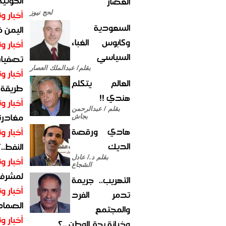
الحوثية 
العصار
أخبار وت
لحج نيوز
السعودية
اليمن 
وكابوس الغباء
أخبار وت
السياسي
تصفيات
بقلم/ عبدالملك العصار
أخبار وت
العالم يتكلم
طريقة 
هندي !!
أخبار وت
بقلم / عبدالرحمن
مغادرت
بجاش
هادي ورقصة
أخبار وت
الديك
النفط..
بقلم د./ عادل
أخبار وت
الشجاع
لمشرف 
التهريب.. جريمة
أخبار وت
تدمر الفرد
الصماد.
والمجتمع
أخبار وت
وخيانة بحق الوطن ..؟