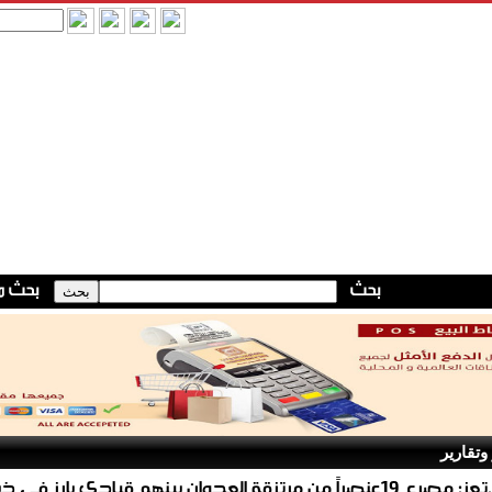
وتقارير
اً من مرتزقة العدوان بينهم قيادي بارز في ذباب