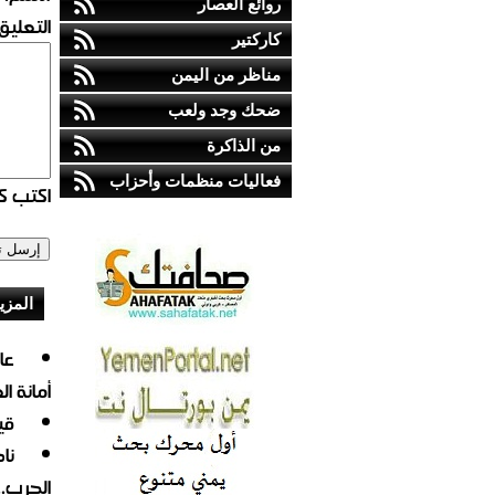
روائع العصار
التعليق:
كاركتير
مناظر من اليمن
ضحك وجد ولعب
من الذاكرة
فعاليات منظمات وأحزاب
اكتب كو
المزي
أمانة ا
قي
نا
الحرب.