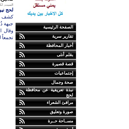
السبت, 12-ديسمبر-2015
لحج نيو
كشف مص
جبهة ذُ
الصفحة الرئيسية
وقال ا
تقارير سرية
تجمعاً 
أخبار المحافظة
بقلم أنثى
قصة قصيرة
إجتماعيات
صحة وجمال
نبذة تعريفية عن محافظة
لحج
مرافئ الشعراء
صورة وتعليق
مســاحة حــرة