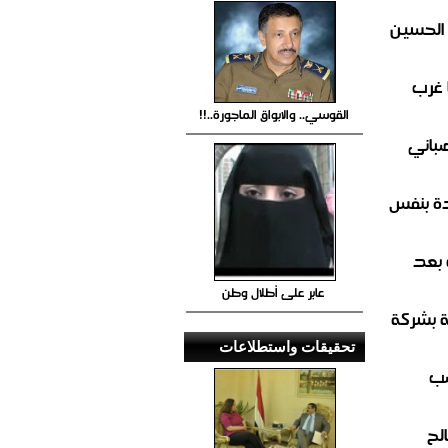
 الحسين
 غرب
القوسي.. والابواق الماجورة..!!
صباني
ة بنفس
 بعد
عابر على أطلال وطن
ة بشركة
تحقيقات واستطلاعات
صب
لح