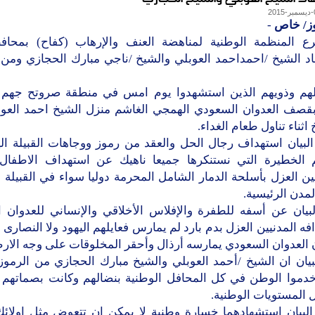
وز/ خاص
-
ع المنظمة الوطنية لمناهضة العنف والإرهاب (كفاح) بمحاف
د الشيخ /احمداحمد العوبلي والشيخ /ناجي مبارك الحجازي ومن
هم وذويهم الذين استشهدوا يوم امس في منطقة صروتح جهم
قصف العدوان السعودي الهمجي الغاشم منزل الشيخ احمد العوب
اثناء تناول طعام الغداء.
البيان استهداف رجال الحل والعقد من رموز ووجاهات القبيلة ال
م الخطيرة التي نستنكرها جميعا ناهيك عن استهداف الاطفال 
ين العزل بأسلحة الدمار الشامل المحرمة دوليا سواء في القبيلة ال
مدن الرئيسية.
لبيان عن أسفه للطفرة والإفلاس الأخلاقي والإنساني للعدوان 
فه المدنيين العزل بدم بارد لم يمارس فعايلهم اليهود ولا النصارى 
 العدوان السعودي يمارسه أرذال وأحقر المخلوقات على وجه الار
بيان ان الشيخ /أحمد العوبلي والشيخ مبارك الحجازي من الرموز
خدموا الوطن في كل المحافل الوطنية بنضالهم وكانت بصماتهم
 المستويات الوطنية.
 البيان استشهادهما خسارة وطنية لا يمكن ان تتعوض مثل اولائك