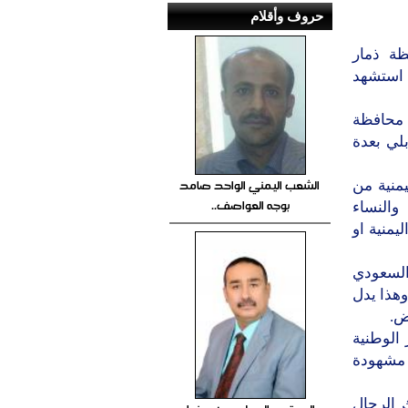
حروف وأقلام
ظة ذمار
 استشهد
 محافظة
لي بعدة
الشعب اليمني الواحد صامد
يمنية من
بوجه العواصف..
والنساء
يمنية او
السعودي
وهذا يدل
ض.
 الوطنية
 مشهودة
 الرجال