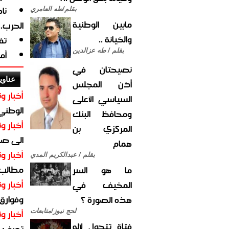
نا
بقلم/طه العامري
مابين الوطنية
الحرب.
والخيانة ..
تف
بقلم / طه عزالدين
أم
نصيحتان في
عناوي
أذن المجلس
أخبار وت
السياسي الأعلى
الوطني 
ومحافظ البنك
أخبار وت
المركزي بن
الى صنع
همام
أخبار وت
بقلم / عبدالكريم المدي
مطالب أ
ما هو السر
أخبار وت
المخيف في
وفوارق
هذه الصورة ؟
أخبار وت
لحج نيوز/متابعات
فتاة تتحول لإله
تعرف عل