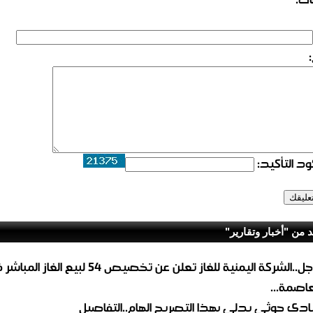
د التأكيد:
د من "أخبار وتقارير"
عاجل..الشركة اليمنية للغاز تعلن عن تخصيص 54 لبيع 
لعاصمة...
ادي حوثي يدلي بهذا التصريح الهام..التفاصيل