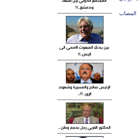
المجتمع الدولي بين صنعاء
ودمشق..!!
ا المصاب
بين يدي المبعوث الأممي الى
اليمن..!!
الرئيس صالح والمسيرة وشهود
الزور..؟!..
الدكتور القربي رجل بحجم وطن ..