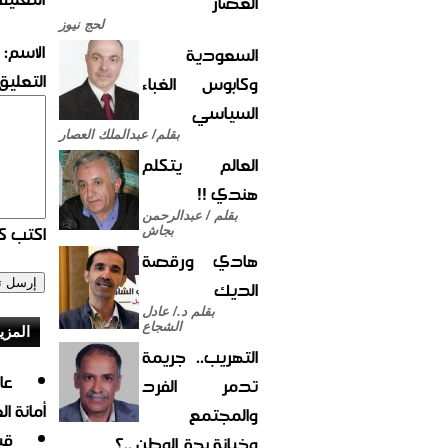
العصار
لحج نيوز
الاسم:
السعودية
التعليق:
وكابوس الغباء
السياسي
بقلم/ عبدالملك العصار
العالم يتكلم
هندي !!
بقلم / عبدالرحمن
اكتب كو
بجاش
هادي ورقصة
الديك
بقلم د./ عادل
الشجاع
المزي
التهريب.. جريمة
تدمر الفرد
أمانة ا
والمجتمع
قي
وخيانة بحق الوطن ..؟