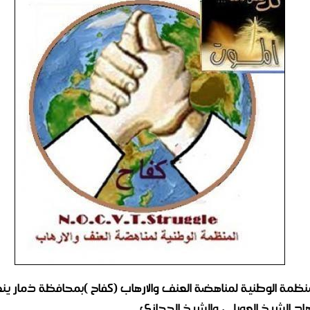
منظمة الوطنية لمناهضة العنف والارهاب (كفاح )بمحافظة ذمار ي
د الشيخ العوبلي والشيخ الحجازي