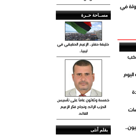
ولة في
مســاحة حــرة
خليفة حفتر.. الزعيم الحقيقي في
ليبيا..
تخب
اليوم
ة
خمسة وثلاثون عاماً على تأسيس
الحزب الرائد ونجاح فكر الزعيم
ضات
القائد
ون..
بقلم أنثى