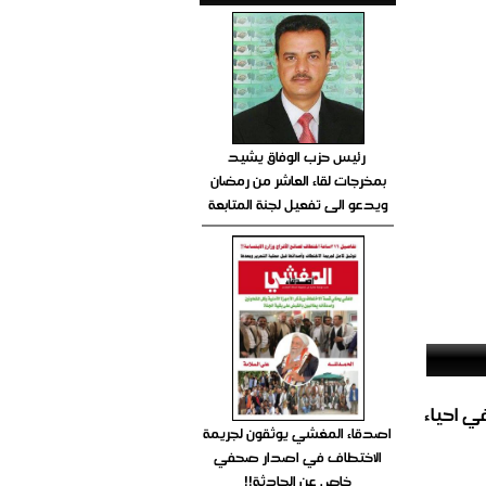
رئيس حزب الوفاق يشيد
بمخرجات لقاء العاشر من رمضان
ويدعو الى تفعيل لجنة المتابعة
الغاز المباشر في احياء
اصدقاء المغشي يوثقون لجريمة
الاختطاف في اصدار صحفي
خاص عن الحادثة!!