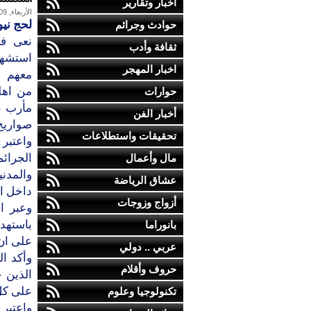
أخبار وتقارير
الأربعاء, 09-ديسمبر-2015
لحج ني
حوادث وجرائم
نعى فر
ثقافة وأدب
استشها
اخبار المهجر
معهم
من اهل
حوارات
مأرب ب
أخبار الفن
صواريخ 
تحقيقات واستطلاعات
واعتبر 
الجرائ
مال وأعمال
والمدني
عشاق الرياضة
داخل ال
أزواج وزوجات
وعبر ا
باستهدا
بانوراما
على ان
عربي .. دولي
وأكد ال
حروف وأقلام
الذين 
على كل
تكنولوجيا وعلوم
واعتبر