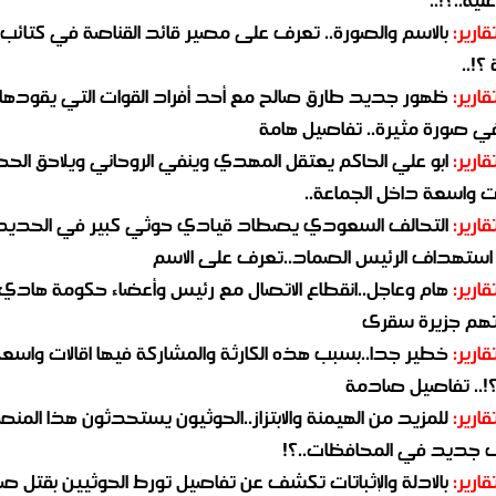
قارير:
بالاسم والصورة.. تعرف على مصير قائد القناصة في كتائب
؟!..
قارير:
ظهور جديد طارق صالح مع أحد أفراد القوات التي يقودها
في صورة مثيرة.. تفاصيل هامة
قارير:
ابو علي الحاكم يعتقل المهدي وينفي الروحاني ويلاحق الح
 واسعة داخل الجماعة..
قارير:
التحالف السعودي يصطاد قيادي حوثي كبير في الحديد
استهداف الرئيس الصماد..تعرف على الاسم
قارير:
هام وعاجل..انقطاع الاتصال مع رئيس وأعضاء حكومة هادي
هم جزيرة سقرى
قارير:
خطير جدا..بسبب هذه الكارثة والمشاركة فيها اقالات واسع
؟!.. تفاصيل صادمة
قارير:
للمزيد من الهيمنة والابتزاز..الحوثيون يستحدثون هذا المن
جديد في المحافظات..؟!
قارير:
بالادلة والإثباتات تكشف عن تفاصيل تورط الحوثيين بقتل صا