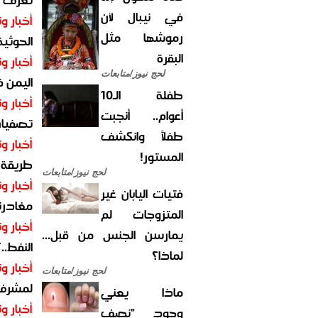
في نيبال لأن
أخبار وت
رموشها مثل
الحوثية 
البقرة
أخبار وت
لحج نيوز/متابعات
اليمن 
طفلة الـ10
أخبار وت
أعوام.. أنجبت
تصفيات
طفلاً وانكشف
أخبار وت
المستور!
طريقة 
لحج نيوز/متابعات
أخبار وت
فتيات اليابان غير
مغادرت
المتزوجات لم
أخبار وت
يمارسن الجنس من قبل...
النفط..
لماذا؟
أخبار وت
لحج نيوز/متابعات
لمشرف 
ماذا يعني
أخبار وت
وجود "نصف