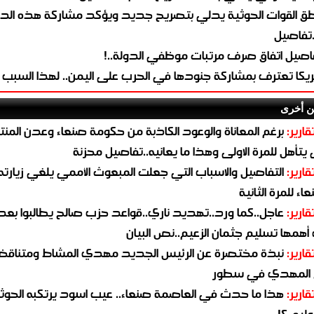
طق القوات الحوثية يدلي بتصريح جديد ويؤكد مشاركة هذه الد
.تفاصيل
اصيل اتفاق صرف مرتبات موظفي الدولة..!
ريكا تعترف بمشاركة جنودها في الحرب على اليمن.. لهذا السبب
ن أخرى
قارير:
برغم المعاناة والوعود الكاذبة من حكومة صنعاء وعدن المن
يتأهل للمرة الاولى وهذا ما يعانيه..تفاصيل محزنة
قارير:
التفاصيل والاسباب التي جعلت المبعوث الأممي يلغي زيارته 
اء للمرة الثانية
قارير:
عاجل..كما ورد..تهديد ناري..قواعد حزب صالح يطالبوا بعد
همها تسليم جثمان الزعيم..نص البيان
قارير:
نبذة مختصرة عن الرئيس الجديد مهدي المشاط ومتناق
 المهدي في سطور
قارير:
هذا ما حدث في العاصمة صنعاء.. عيب اسود يرتكبه الحوثي
يه..؟!..