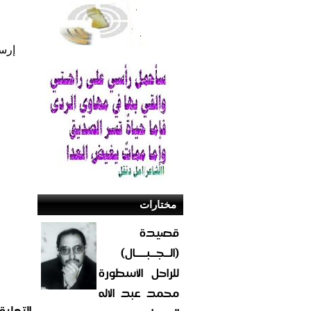
إرس
مختارات
قصيدة
(الــجــبــــال)
للراحل الأسطورة
محمد عبد الاله
التعليق