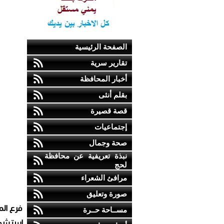
الصفحة الرئيسية
تقارير سرية
أخبار المحافظة
بقلم أنثى
قصة قصيرة
إجتماعيات
صحة وجمال
نبذة تعريفية عن محافظة
لحج
مرافئ الشعراء
صورة وتعليق
فرع ال
مســاحة حــرة
استشها