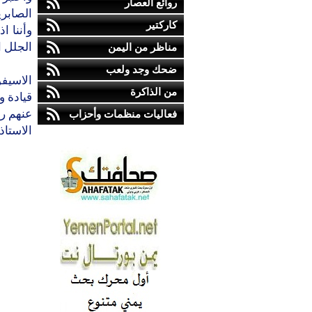
روائع العصار
الصابر
كاركتير
وأننا ا
الجلل ال
مناظر من اليمن
ضحك وجد ولعب
الاسيف
من الذاكرة
قيادة و
عنهم ر
فعاليات منظمات وأحزاب
الاستاذ