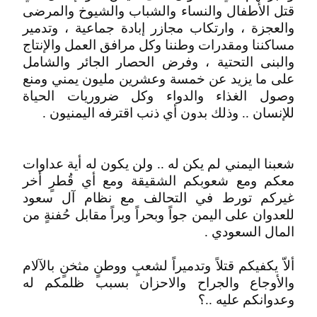
قتل الأطفال والنساء والشباب والشيوخ والمرضى
والعجزة ، وارتكاب مجازر إبادة جماعية ، وتدمير
مساكننا ومقدرات وطننا وكل مرافق العمل والإنتاج
والبنى التحتية ، وفرض الحصار الجائر والشامل
على ما يزيد عن خمسة وعشرين مليون يمني ومنع
وصول الغذاء والدواء وكل ضروريات الحياة
للإنسان .. وذلك بدون أي ذنب اقترفه اليمنيون .
شعبنا اليمني لم يكن له .. ولن يكون له أية عداوات
معكم ومع شعوبكم الشقيقة ومع أي قُطرٍ أخر
غيركم تورط في التحالف مع نظام آل سعود
للعدوان على اليمن جواً وبحراً وبراً مقابل حُفنةٍ من
المال السعودي .
ألاّ يكفيكم قتلاً وتدميراً لشعبٍ ووطنٍ مثخنٍ بالآلام
والأوجاع والجراح والاحزان بسبب ظلمكم له
وعدوانكم عليه ..؟