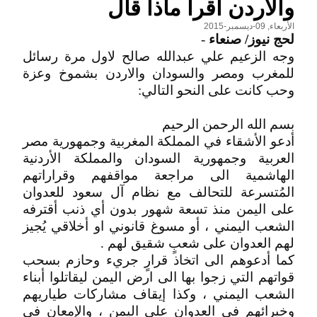
والاردن اقرا ماذا قال
الأربعاء, 09-ديسمبر-2015
لحج نيوز/ صنعاء
-
وجه الزعيم علي عبدالله صالح لاول مرة رسائل
للمغرب ومصر والسودان والاردن بشموخ وعزة
وحب كانت على النحو التالي:
بسم الله الرحمن الرحيم
أدعو الأشقاء في المملكة المغربية وجمهورية مصر
العربية وجمهورية السودان والمملكة الأردنية
الهاشمية الى مراجعة مواقفهم وقراراتهم
المُتسرعة للتحالف مع نظام آل سعود للعدوان
على اليمن منذ تسعة شهور بدون أي ذنب أقترفه
الشعب اليمني ، أو مسوغ قانوني او أخلاقي يُجيز
لهم العدوان على شعبٍ شقيق لهم .
كما أدعوهم الى اتخاذ قرارٍ جريء وحازم بسحب
قواتهم التي زجوا بها الى ارض اليمن ليقاتلوا أبناء
الشعب اليمني ، وكذا إيقاف مشاركات طياريهم
وخبرائهم في العدوان على اليمن ، والإمعان في