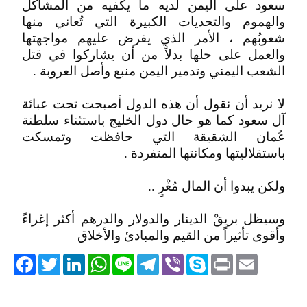
سعود على اليمن لديه ما يكفيه من المشاكل
والهموم والتحديات الكبيرة التي تُعاني منها
شعوبُهم ، الأمر الذي يفرض عليهم مواجهتها
والعمل على حلها بدلاً من أن يشاركوا في قتل
الشعب اليمني وتدمير اليمن منبع وأصل العروبة .
لا نريد أن نقول أن هذه الدول أصبحت تحت عبائة
آل سعود كما هو حال دول الخليج باستثناء سلطنة
عُمان الشقيقة التي حافظت وتمسكت
باستقلاليتها ومكانتها المتفردة .
ولكن يبدوا أن المال مُغْرٍ ..
وسيظل بريقْ الدينار والدولار والدرهم أكثر إغراءً
وأقوى تأثيراً من القيم والمبادئ والأخلاق
acebook
Twitter
LinkedIn
WhatsApp
Line
Telegram
Viber
Skype
Print
Email