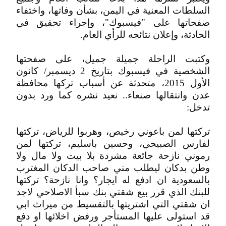
السلطات المعنية في اليمن، بشأن وفاتها، واختفاء
صفحاتها على "فيسبوك"، وإجراء تحقيق في
الحادثة، وإعلان نتائجه للرأي العام.
وكتبت الراحلة جميلة جميل، على صفحتها
الشخصية في فيسبوك بتاريخ 2 ديسمبر/ كانون
الأول 2015، متحدثة عن أسباب تركها محافظة
عدن وانتقالها صنعاء.. نعيد نشره كما ورد بدون
تدخل:
تركتها لمن باعوني رخيص، وهربوا للرياض، تركتها
لفارس الصبيحي، وحسين باسليم، تركتها لمن
رموني نازحة جائعة مشردة بلا بيت ولا مال ولا
وطن بدكان ليطلب مني صاحب الدكان المغترب
بالسعودية ان ادفع له ايجار؟ وانا نازحة؟ تركتها
للبنك الذي قرر بيع شقتي بنك سبأ الاصلاحي لاجد
ان شقتي التي اشتريتها بالتقسيط من ميراث ابي
قد استولى عليها المستأجر ورفض اخلائها او دفع