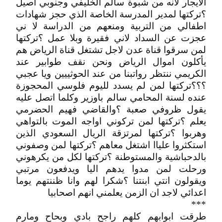
الايجار لانه من شبوة سالم الخليفي وجنوبي اصيل
؟تركتها لمدير المدرسة الخاصة الذي حجز شهادات
اطفالي من التربية ومنعهم من الدراسة لا ني
عجزت عن السداد لاني فقيرة وبلا عمل ؟تركتها
لمن سرقوا قناة عدن لاجل تشتغل قناة الرياض هم
يأكلون اموال الرياض ونحن نقف طوابير عند
الكريمي ننتظر رواتبنا من عند الحوثييين ويا عجبي
؟؟؟تركتها لمن لم يسدد لليوم فلوسي المحجوزة
عنده لسنة المحامي سالم باوزير وكلما اتصل عليه
يقول ظروفي صعبة ؟والقاضي فهيم الحضرمي
يعلم ؟تركتها لمن تركوني اواجه الموت بالتواهي
وهربوا ؟تركتها لمرتزقة الريال السعودي الذين
استكثروا علياا اشتغل معاهم ؟تركتها لمن وصفوني
بالدحباشية والمستوطنة ؟تركتها لكل من يكرهوني
ورحلت لمن مدوا يدهم اليا ويدفعون مرتبي
ويقولون انتي ابنتنا ؟شكرا لهم وانا ظننتهم يوما
اعدائي لاجد ان الزمن يعلمني انهم اصحابيا
***
طرقت ابوابهم كلهم راجح بادي وبحاح ومارم