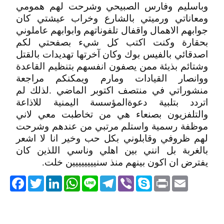
وباسليم وفارس الصبيحي وشرحت لهم همومي
ومعاناتي ورميتي بالشارع وخراب عيشتي كان
جوابهم الاهمال واقفال تلفوناتهم وابوابهم عاملوني
بحقارة وكنت اكتب كل شيء بصفحتي لكم
اصدقائي بالفيس بوك وكان آخرتها تهديدات بالقتل
وشتائم بذيئة ممن يصفون انفسهم بتنظيم القاعدة
ووانصار القيادات ومارم ويمكنكم مراجعة
منشوراتي في منتصف اكتوبر الماضي .لذلك لم
اتردد بتلبية دعوةالمؤسسة اليمنية للاذاعة
والتلفزيون بصنعاء هي من تخاطبت معي لاني
موظفة رسمية واستلم مرتبي من عندهم وشرحت
لهم ظروفي وقابلوني بكل حب وخير انا لا اشعر
بالغربة بل انني بين اهلي وناسي اللذين كان
يفترض ان اكون بينهم منذ سنيييييييين خلت.
acebook
Twitter
LinkedIn
WhatsApp
Line
Telegram
Viber
Skype
Print
Email