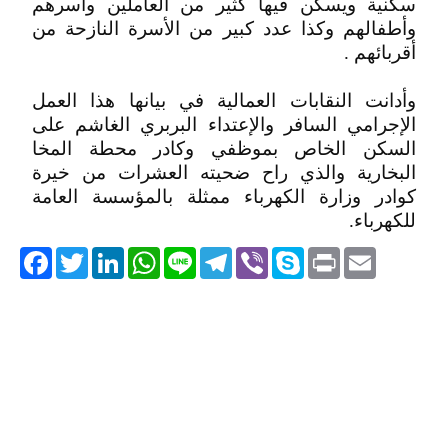
سكنية ويسكن فيها كثير من العاملين وأسرهم
وأطفالهم وكذا عدد كبير من الأسرة النازحة من
أقربائهم .
وأدانت النقابات العمالية في بيانها هذا العمل
الإجرامي السافر والإعتداء البربري الغاشم على
السكن الخاص بموظفي وكادر محطة المخا
البخارية والذي راح ضحيته العشرات من خيرة
كوادر وزارة الكهرباء ممثلة بالمؤسسة العامة
للكهرباء.
acebook
Twitter
LinkedIn
WhatsApp
Line
Telegram
Viber
Skype
Print
Email