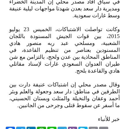
في سياق أفاد مصدر محلي إن المدينة الخضراء
ومديرية دار سعد بعدن شهدتا مواجهات ليلية عنيفة
وسط غارات سعودية.
وكانت تواصلت الاشتباكات، الخميس 23 يوليو
2015، بين قوات الجيش المسنودة باللجان
الشعبية، ومسلحي عبد ربه منصور هادي
المسنودين بعناصر من تنظيم القاعدة، في
المناطق المحاذية بين عدن ولحج، بالتزامن مع شن
طيران العدوان السعودي غارات لإسناد مقاتلي
هادي والقاعدة بلحج.
وقال مصدر محلي إن اشتباكات عنيفة دارت بين
الطرفين في مناطق: دار سعد وجعولة والعلم وبئر
أحمد وعقان والنخيلة والمثلث وبستان الحسيني،
ما أسفر عن سقوط قتلى وجرحى من الجانبين.
خبر للأنباء
acebook
Twitter
LinkedIn
WhatsApp
Line
Telegram
Viber
Skype
Print
Email