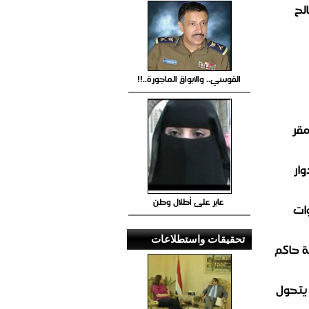
لح
القوسي.. والابواق الماجورة..!!
مقر
ار
عابر على أطلال وطن
ات
تحقيقات واستطلاعات
 حاكم
 يتحول