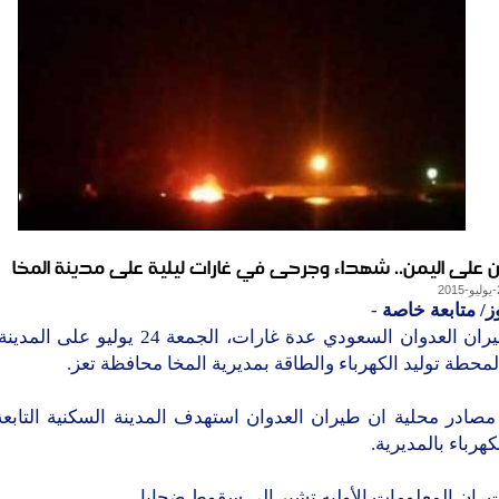
ن على اليمن.. شهداء وجرحى في غارات ليلية على مدينة المخا
ز/ متابعة خاصة
-
شن طيران العدوان السعودي عدة غارات، الجمعة 24 يو
 لمحطة توليد الكهرباء والطاقة بمديرية المخا محافظة تعز.
مصادر محلية ان طيران العدوان استهدف المدينة السكنية التابع
كهرباء بالمديرية.
 ان المعلومات الأوليه تشير الى سقوط ضحايا .