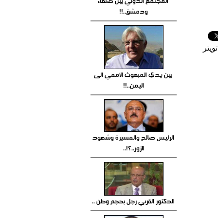
المجتمع الدولي بين صنعاء
ودمشق..!!
ويتر
بين يدي المبعوث الأممي الى
اليمن..!!
الرئيس صالح والمسيرة وشهود
الزور..؟!..
الدكتور القربي رجل بحجم وطن ..