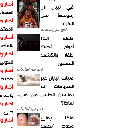
أخبار وت
في نيبال لأن
الصماد.
رموشها مثل
أخبار وت
البقرة
المعتقل
لحج نيوز/متابعات
أخبار وت
طفلة الـ10
بالعاص
أعوام.. أنجبت
أخبار وت
طفلاً وانكشف
للحوثيي
المستور!
أخبار وت
لحج نيوز/متابعات
فتيات اليابان غير
جديدة ل
المتزوجات لم
أخبار وت
يمارسن الجنس من قبل...
بلاده م
لماذا؟
أخبار وت
لحج نيوز/متابعات
دبي.. ا
ماذا يعني
أخبار وت
وجود "نصف