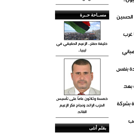
مســاحة حــرة
 الحسين
 غرب
خليفة حفتر.. الزعيم الحقيقي في
ليبيا..
صباني
ة بنفس
 بعد
خمسة وثلاثون عاماً على تأسيس
ة بشركة
الحزب الرائد ونجاح فكر الزعيم
القائد
صب
بقلم أنثى