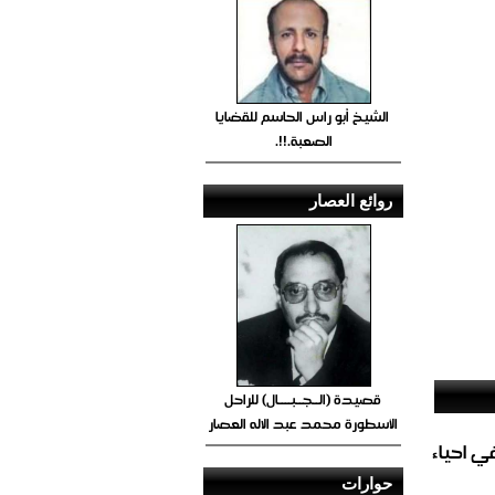
الشيخ أبو راس الحاسم للقضايا
الصعبة.!!.
روائع العصار
قصيدة (الــجــبــــال) للراحل
الأسطورة محمد عبد الاله العصار
الغاز المباشر في احياء
حوارات