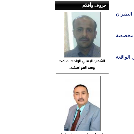
حروف وأقلام
 الطيران
ارب 200 وحدة سكنية مخصصة
الواقعة
الشعب اليمني الواحد صامد
بوجه العواصف..