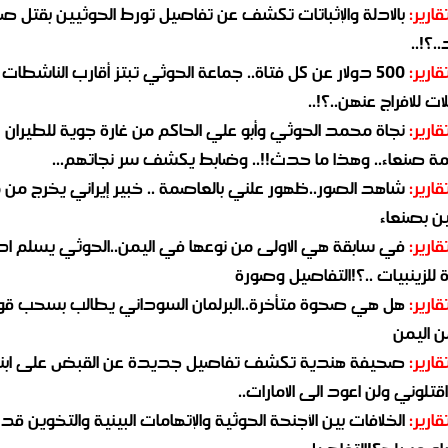
قارير:
بالادلة والإثباتات تكشف عن تفاصيل تورط الحوثيين بقتل صا
.؟!..
قارير:
500 دولار عن كل فتاة.. جماعة الحوثي تبتز أقارب الناشطات
ات للافراج عنهن..؟!..
قارير:
نجاة محمد الحوثي وأبو علي الحاكم من غارة جوية للطيران
مة صنعاء.. وهذا ما حدث!!.. وضابط يكشف سر نجاتهم...
قارير:
شاهد الصور..ظهور علني بالعاصمة .. خبير إيراني يخرج من 
ن بصنعاء
قارير:
في سابقة هي الاولى من نوعها في اليمن..الحوثي يسلم ادو
لزينبيات ..؟!التفاصيل وصورة
قارير:
هل هي صحوة متأخرة..البرلمان السوداني يطالب بسحب قو
ن اليمن
قارير:
صحيفة هندية تكشف تفاصيل جديدة عن القبض على ابنة
قتلوني ولن اعود الى الامارات..
قارير:
الخلافات بين الأجنحة الحوثية والإتهامات البينية والتخوين قد