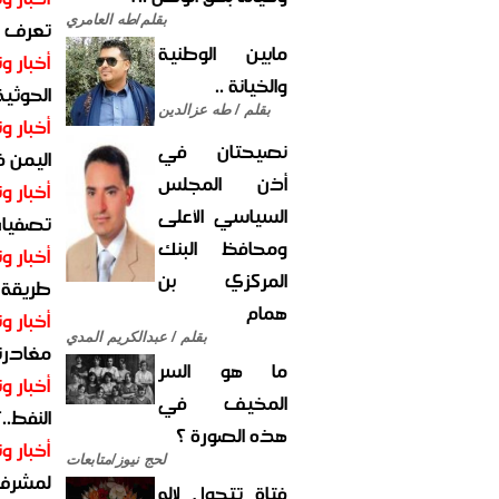
بقلم/طه العامري
تعرف عل
مابين الوطنية
أخبار وت
والخيانة ..
الحوثية 
بقلم / طه عزالدين
أخبار وت
نصيحتان في
اليمن 
أذن المجلس
أخبار وت
السياسي الأعلى
تصفيات
ومحافظ البنك
أخبار وت
المركزي بن
طريقة 
همام
أخبار وت
بقلم / عبدالكريم المدي
مغادرت
ما هو السر
أخبار وت
المخيف في
النفط..
هذه الصورة ؟
أخبار وت
لحج نيوز/متابعات
لمشرف 
فتاة تتحول لإله