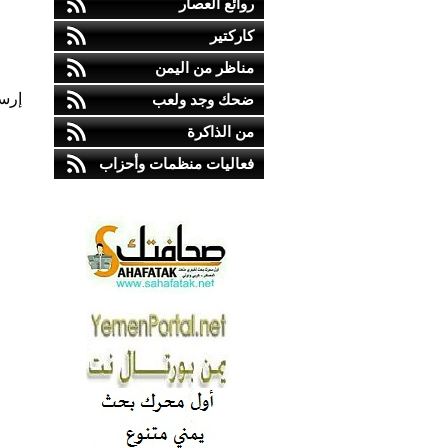
روائع العصار
كاركتير
مناظر من اليمن
إرس
ضحك وجد ولعب
من الذاكرة
فعاليات منظمات وأحزاب