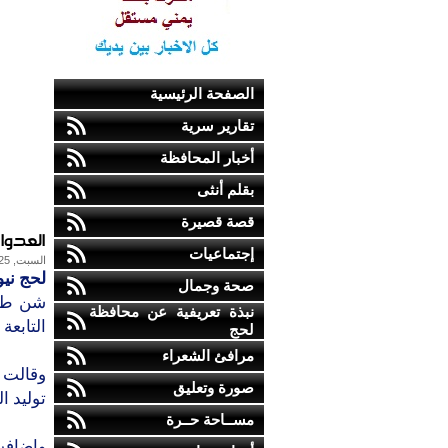
الصفحة الرئيسية
تقارير سرية
أخبار المحافظة
بقلم أنثى
قصة قصيرة
العدوا
إجتماعيات
السبت, 25-يوليو-2015
لحج نيو
صحة وجمال
نبذة تعريفية عن محافظة
التابعة
لحج
مرافئ الشعراء
وقالت 
صورة وتعليق
توليد ال
مســاحة حــرة
واضافت،