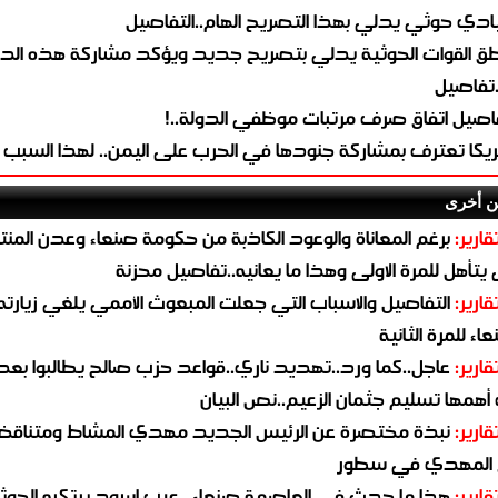
ادي حوثي يدلي بهذا التصريح الهام..التفاصيل
طق القوات الحوثية يدلي بتصريح جديد ويؤكد مشاركة هذه الد
.تفاصيل
اصيل اتفاق صرف مرتبات موظفي الدولة..!
ريكا تعترف بمشاركة جنودها في الحرب على اليمن.. لهذا السبب
ن أخرى
قارير:
برغم المعاناة والوعود الكاذبة من حكومة صنعاء وعدن المن
يتأهل للمرة الاولى وهذا ما يعانيه..تفاصيل محزنة
قارير:
التفاصيل والاسباب التي جعلت المبعوث الأممي يلغي زيارته 
اء للمرة الثانية
قارير:
عاجل..كما ورد..تهديد ناري..قواعد حزب صالح يطالبوا بعد
همها تسليم جثمان الزعيم..نص البيان
قارير:
نبذة مختصرة عن الرئيس الجديد مهدي المشاط ومتناق
 المهدي في سطور
قارير:
هذا ما حدث في العاصمة صنعاء.. عيب اسود يرتكبه الحوثي