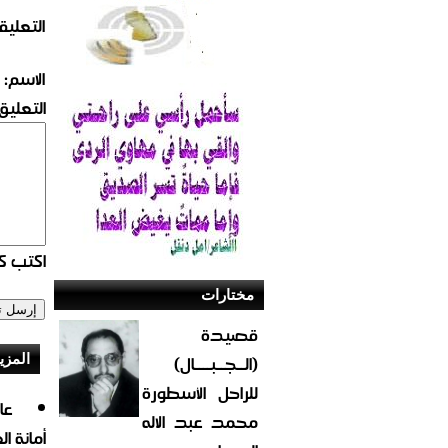
التعليق
الاسم:
التعليق:
اكتب كو
مختارات
قصيدة
(الــجــبــــال)
المزي
للراحل الأسطورة
محمد عبد الاله
أمانة ا