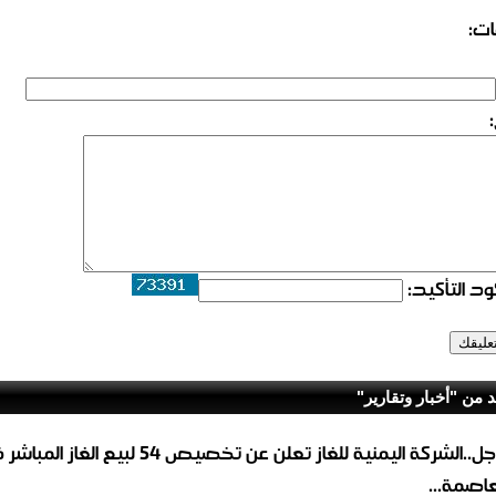
ات:
د التأكيد:
د من "أخبار وتقارير"
عاجل..الشركة اليمنية للغاز تعلن عن تخصيص 54 لبيع 
لعاصمة...