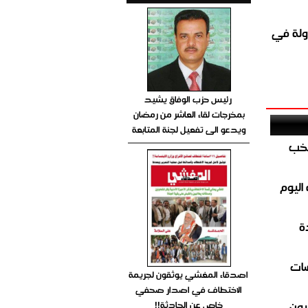
ولة في
رئيس حزب الوفاق يشيد
بمخرجات لقاء العاشر من رمضان
ويدعو الى تفعيل لجنة المتابعة
تخب
اليوم
ة
ضات
اصدقاء المغشي يوثقون لجريمة
الاختطاف في اصدار صحفي
ون..
خاص عن الحادثة!!