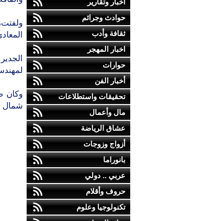
أخبار وتقارير
حوادث وجرائم
ولفتت، 
ثقافة وأدب
المعادي
اخبار المهجر
حوارات
لمهندسي
أخبار الفن
وكان ط
تحقيقات واستطلاعات
شمال مح
مال وأعمال
عشاق الرياضة
أزواج وزوجات
بانوراما
عربي .. دولي
حروف وأقلام
تكنولوجيا وعلوم