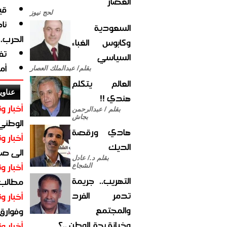
العصار
قي
لحج نيوز
نا
السعودية
الحرب.
وكابوس الغباء
تف
السياسي
أم
بقلم/ عبدالملك العصار
العالم يتكلم
عناوي
هندي !!
أخبار وت
بقلم / عبدالرحمن
بجاش
الوطني 
هادي ورقصة
أخبار وت
الديك
الى صنع
بقلم د./ عادل
أخبار وت
الشجاع
التهريب.. جريمة
مطالب أ
تدمر الفرد
أخبار وت
والمجتمع
وفوارق
وخيانة بحق الوطن ..؟
أخبار وت