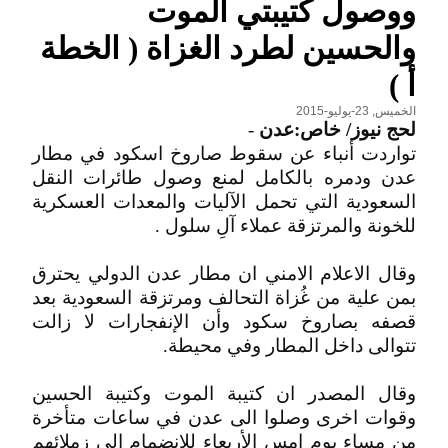
ووصول كتيبتي الموت
والحسين لطرد الغزاة ( الخطة
أ )
الخميس, 23-يوليو-2015
لحج نيوز/ خاص:عدن
-
تواردت أنباء عن سقوط صاروخ اسكود في مطار
عدن ودمره بالكامل لمنع وصول طائرات النقل
السعودية التي تحمل الآليات والمعدات العسكرية
للخونة والمرتزقة عملاء آلِ سلول .
وقال الاعلام الامني ان مطار عدن الدولي يحترق
بمن علية من غُزاة التحالف ومرتزقة السعودية بعد
قصفه بصاروخ سكود وأن الإنفجارات لا زالت
تتوالى داخل المطار وفي محيطة.
وقال المصدر ان كتيبة الموت وكتيبة الحسين
وقوات اخرى وصلوا الى عدن في ساعات متأخرة
من مساء يوم امس الأربعاء للانضمام الى زملائهم