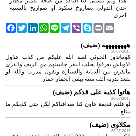
هذا ولم يتسنى لنا التأكد من صحة تدمير مطار
عدن الدولي بصاروخ سكود او صواريخ بالستيه
اخرى
acebook
Twitter
LinkedIn
WhatsApp
Line
Telegram
Viber
Skype
Print
Email
التعليقات
ههههههههه (ضيف)
26-07-2015
كوماندوز الحوثي لعنة الله عليكم من كذب هذول
الاوياش يعرفوا يحلب البقر جايبينهم من الريف والفرى
مايفرق بين الدبابة والسيارة وتقول مدرب والله لو
تقعد تدربه الف سنه يبقى الحمار حمار
هاتوا كذبة على قدكم (ضيف)
26-07-2015
لو قلتم قذيقة هاون كنا صداقناكم لكن ختى كذبكم ما
يبتلع
مكلاوى (ضيف)
23-07-2015