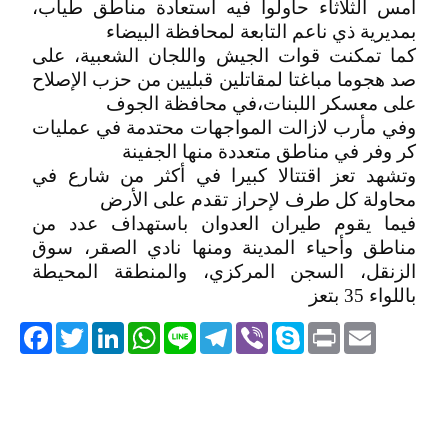
امس الثلاثاء حاولوا فيه استعادة مناطق طياب،
بمديرية ذي ناعم التابعة لمحافظة البيضاء
كما تمكنت قوات الجيش واللجان الشعبية، على
صد هجوما مباغتا لمقاتلين قبليين من حزب الإصلاح
على معسكر اللبنات،في محافظة الجوف
وفي مأرب لازالت المواجهات محتدمة في عمليات
كر وفر في مناطق متعددة منها الجفينة
وتشهد تعز اقتتالا كبيرا في أكثر من شارع في
محاولة كل طرف لإحراز تقدم على الأرض
فيما يقوم طيران العدوان باستهداف عدد من
مناطق وأحياء المدينة ومنها نادي الصقر، سوق
الزنقل، السجن المركزي، والمنطقة المحيطة
باللواء 35 بتعز
acebook
Twitter
LinkedIn
WhatsApp
Line
Telegram
Viber
Skype
Print
Email