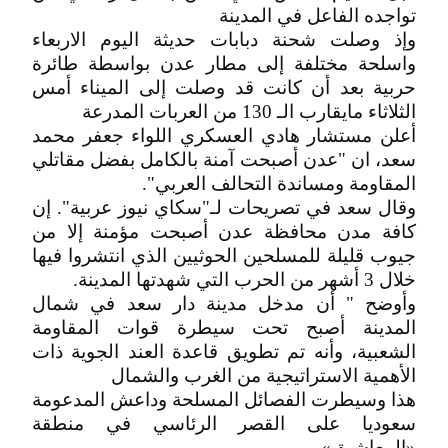
تواجده الفاعل في المدينة
وإذ وصلت شحنة دبابات حديثة اليوم الاربعاء
واسلحة مختلفة إلى مطار عدن بواسطة طائرة
حربية بعد أن كانت قد وصلت إلى الميناء أمس
الثلاثاء مايقارب الـ 130 من العربات المدرعة
أعلن مستشار هادي العسكري اللواء جعفر محمد
سعد، ان "عدن أصبحت آمنة بالكامل بفضل مقاتلي
المقاومة ومساندة التحالف العربي".
وقال سعد في تصريحات لـ"سكاي نيوز عربية". إن
كافة مدن محافظة عدن أصبحت مؤمنة إلا من
جيوب قليلة للمسلحين الحوثيين الذي انتشروا فيها
خلال 3 أشهر من الحرب التي شهدتها المدينة.
وأوضح " أن مدخل مدينة دار سعد في شمال
المدينة أصبح تحت سيطرة قوات المقاومة
الشعبية، وأنه تم تطويق قاعدة العند الجوية ذات
الأهمية الاستراتيجية من الغرب والشمال
هذا وسيطرت الفصائل المسلحة وداعش المدعومة
سعوديا على القصر الرئاسي في منطقة
«المعاشيق»