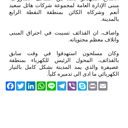
مبنى الإدارة العامة لمجموعة شركات هائل سعيد
أنعم وشركاه الكائن بمنطقة النقطة الرابع
بالمدينة.
واضاف، ان القذائف تسببت في احتراق المبنى
واتلاف معظم محتوياته.
وكان مسلحون استهدفوا في وقت سابق
بالقذائف، المحول الرئيس للكهرباء بمنطقة
عصيفرة والذي يمد المدينة بشكل كامل بالتيار
الكهربائي ما ادى الى تدميره كلياً.
acebook
Twitter
LinkedIn
WhatsApp
Line
Telegram
Viber
Skype
Print
Email