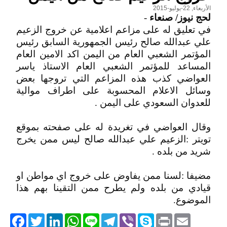
الأربعاء, 22-يوليو-2015
لحج نيوز/ صنعاء
-
في تعليق له على مزاعم اعلامية عن خروج الزعيم
علي عبدالله صالح رئيس الجمهورية السابق رئيس
المؤتمر الشعبي العام من اليمن اكد الامين العام
المساعد للمؤتمر الشعبي العام الاستاذ ياسر
العواضي كذب هذه المزاعم التي تروجها بعض
وسائل الاعلام المحسوبة على اطراف موالية
للعدوان السعودي على اليمن .
وقال العواضي في تغريدة له على صفحته بموقع
تويتر :الزعيم علي عبدالله صالح ليس ممن يخرج
شريد من بلده .
مضيفا :لسنا ممن يفاوض على خروج اي مواطن او
قيادي من بلده ولم يطرح ممن التقينا بهم هذا
الموضوع.
acebook
Twitter
LinkedIn
WhatsApp
Line
Telegram
Viber
Skype
Print
Email