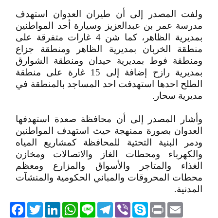
ولفت المصدر إلى أن طيران العدوان استهدف
مدرسة عمر بن عبدالعزيز وسيارة أحد المواطنين
بمديرية الظاهر، كما شن 4 غارات متفرقة على
منطقة الخربان بمديرية الظاهر ومنطقة جزاع
ومنطقة فوط بمديرية حيدان ومنطقة الشوارق
بمديرية رازح إضافة إلى 15 غارة على منطقة
الطلح احدها استهدفت احد المساجد بالمنطقة في
مديرية سحار.
وأشار المصدر إلى أن محافظة صعدة استهدفها
العدوان بصورة ممنهجة حيث استهدف المواطنين
ودمر البنية التحتية للمحافظة كمشاريع المياه
والكهرباء ومحطات الغاز والاتصالات ومخازن
الغذاء والمتاجر والأسواق والمزارع ومعظم
محطات المحروقات والمباني الحكومية والمنشآت
المدنية.
acebook
Twitter
LinkedIn
WhatsApp
Line
Telegram
Viber
Skype
Print
Email