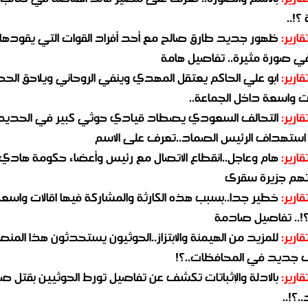
؟!..
قارير:
ظهور جديد طارق صالح مع أحد أفراد القوات التي يقودها
في صورة مثيرة.. تفاصيل هامة
قارير:
ابو علي الحاكم يعتقل المهدي وينفي الروحاني ويلاحق الح
 واسعة داخل الجماعة..
قارير:
التحالف السعودي يصطاد قيادي حوثي كبير في الحديد
استهداف الرئيس الصماد..تعرف على الاسم
قارير:
هام وعاجل..انقطاع الاتصال مع رئيس وأعضاء حكومة هادي
هم جزيرة سقرى
قارير:
خطير جدا..بسبب هذه الكارثة والمشاركة فيها اقالات واسع
؟!.. تفاصيل صادمة
قارير:
للمزيد من الهيمنة والابتزاز..الحوثيون يستحدثون هذا المن
جديد في المحافظات..؟!
قارير:
بالادلة والإثباتات تكشف عن تفاصيل تورط الحوثيين بقتل صا
.؟!..