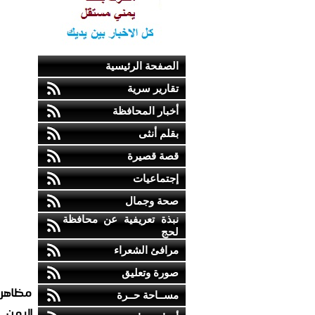
الصفحة الرئيسية
تقارير سرية
أخبار المحافظة
بقلم أنثى
قصة قصيرة
إجتماعيات
صحة وجمال
نبذة تعريفية عن محافظة
لحج
مرافئ الشعراء
صورة وتعليق
مظاهرا
مســاحة حــرة
اليمن