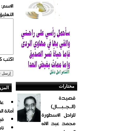
الاسم:
التعليق:
اكتب كو
مختارات
المزي
قصيدة
(الــجــبــــال)
أمانة ا
للراحل الأسطورة
قي
محمد عبد الاله
نا