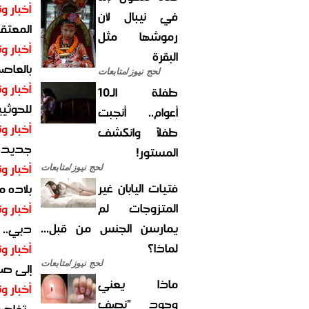
أخبار وت
في نيبال لأن
المعتقل
رموشها مثل
أخبار وت
البقرة
بالعاص
لحج نيوز/متابعات
أخبار وت
طفلة الـ10
للحوثيي
أعوام.. أنجبت
أخبار وت
طفلاً وانكشف
جديدة ل
المستور!
أخبار وت
لحج نيوز/متابعات
فتيات اليابان غير
بلاده م
المتزوجات لم
أخبار وت
يمارسن الجنس من قبل...
دبي.. ا
لماذا؟
أخبار وت
لحج نيوز/متابعات
إلى صر
ماذا يعني
أخبار وت
وجود "نصف
..تفاص