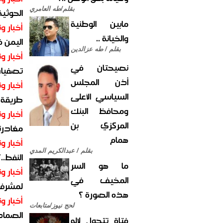
بقلم/طه العامري
الحوثية 
مابين الوطنية
أخبار وت
والخيانة ..
اليمن 
بقلم / طه عزالدين
أخبار وت
نصيحتان في
تصفيات
أذن المجلس
أخبار وت
السياسي الأعلى
طريقة 
ومحافظ البنك
أخبار وت
المركزي بن
مغادرت
همام
أخبار وت
بقلم / عبدالكريم المدي
النفط..
ما هو السر
أخبار وت
المخيف في
لمشرف 
هذه الصورة ؟
أخبار وت
لحج نيوز/متابعات
الصماد.
فتاة تتحول لإله