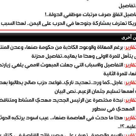
.تفاصيل
اصيل اتفاق صرف مرتبات موظفي الدولة..!
ريكا تعترف بمشاركة جنودها في الحرب على اليمن.. لهذا السبب
ن أخرى
قارير:
برغم المعاناة والوعود الكاذبة من حكومة صنعاء وعدن المن
يتأهل للمرة الاولى وهذا ما يعانيه..تفاصيل محزنة
قارير:
التفاصيل والاسباب التي جعلت المبعوث الأممي يلغي زيارته 
اء للمرة الثانية
قارير:
عاجل..كما ورد..تهديد ناري..قواعد حزب صالح يطالبوا بعد
همها تسليم جثمان الزعيم..نص البيان
قارير:
نبذة مختصرة عن الرئيس الجديد مهدي المشاط ومتناق
 المهدي في سطور
قارير:
هذا ما حدث في العاصمة صنعاء.. عيب اسود يرتكبه الحوثي
يه..؟!..
قارير:
بالاسم والصورة.. تعرف على مصير قائد القناصة في كتائب