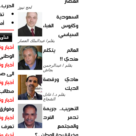
العصار
الحرب.
لحج نيوز
تف
السعودية
أم
وكابوس الغباء
السياسي
عناوي
بقلم/ عبدالملك العصار
أخبار وت
العالم يتكلم
الوطني 
هندي !!
أخبار وت
بقلم / عبدالرحمن
بجاش
الى صنع
هادي ورقصة
أخبار وت
الديك
مطالب أ
بقلم د./ عادل
أخبار وت
الشجاع
التهريب.. جريمة
وفوارق
تدمر الفرد
أخبار وت
والمجتمع
تعرف عل
وخيانة بحق الوطن ..؟
أخبار وت