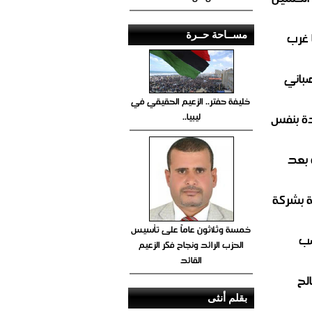
 غرب
مســاحة حــرة
صباني
خليفة حفتر.. الزعيم الحقيقي في
ليبيا..
ة بنفس
 بعد
ة بشركة
خمسة وثلاثون عاماً على تأسيس
صب
الحزب الرائد ونجاح فكر الزعيم
القائد
لح
بقلم أنثى