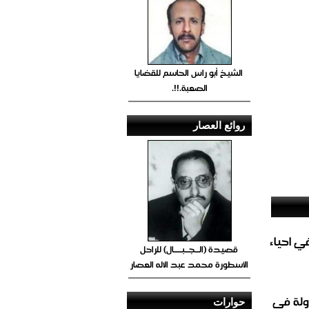
الشيخ أبو راس الحاسم للقضايا
الصعبة.!!.
روائع العصار
الغاز المباشر في احياء
قصيدة (الــجــبــــال) للراحل
الأسطورة محمد عبد الاله العصار
ولة في
حوارات