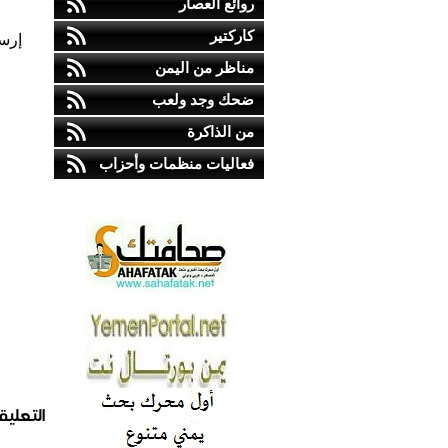
روائع العصار
كاركتير
إرس
مناظر من اليمن
ضحك وجد ولعب
من الذاكرة
فعاليات منظمات وأحزاب
التعليق