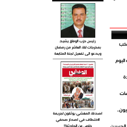
رئيس حزب الوفاق يشيد
تخب
بمخرجات لقاء العاشر من رمضان
ويدعو الى تفعيل لجنة المتابعة
اليوم
ة
ضات
ون..
اصدقاء المغشي يوثقون لجريمة
الاختطاف في اصدار صحفي
 الحسين
خاص عن الحادثة!!