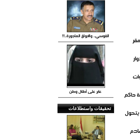
القوسي.. والابواق الماجورة..!!
مقر
ار
ات
عابر على أطلال وطن
 حاكم
تحقيقات واستطلاعات
 يتحول
صادم