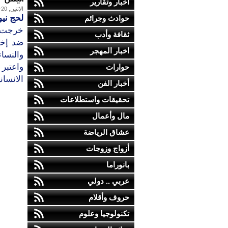
أخبار وتقارير
الإثنين, 20-يوليو-2015
لحج ني
حوادث وجرائم
خرجت ا
ثقافة وأدب
ضد إخو
اخبار المهجر
والنساء
واعتبر 
حوارات
الانسان
أخبار الفن
تحقيقات واستطلاعات
مال وأعمال
عشاق الرياضة
أزواج وزوجات
بانوراما
عربي .. دولي
حروف وأقلام
تكنولوجيا وعلوم