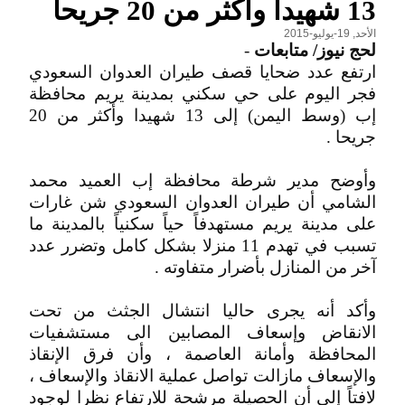
13 شهيدا وأكثر من 20 جريحا
الأحد, 19-يوليو-2015
لحج نيوز/ متابعات
-
ارتفع عدد ضحايا قصف طيران العدوان السعودي
فجر اليوم على حي سكني بمدينة يريم محافظة
إب (وسط اليمن) إلى 13 شهيدا وأكثر من 20
جريحا .
وأوضح مدير شرطة محافظة إب العميد محمد
الشامي أن طيران العدوان السعودي شن غارات
على مدينة يريم مستهدفاً حياً سكنياً بالمدينة ما
تسبب في تهدم 11 منزلا بشكل كامل وتضرر عدد
آخر من المنازل بأضرار متفاوته .
وأكد أنه يجرى حاليا انتشال الجثث من تحت
الانقاض وإسعاف المصابين الى مستشفيات
المحافظة وأمانة العاصمة ، وأن فرق الإنقاذ
والإسعاف مازالت تواصل عملية الانقاذ والإسعاف ،
لافتاً إلى أن الحصيلة مرشحة للارتفاع نظرا لوجود