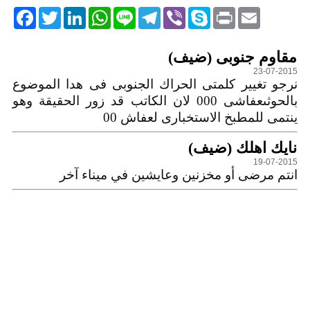
acebook
Twitter
LinkedIn
WhatsApp
Line
Telegram
Viber
Skype
Print
Email
التعليقات
مقاوم جنوبى (ضيف)
23-07-2015
نرجو تغيير كلمتى الحراك الجنوبى فى هدا الموضوع
بالحوثىعفاشى 000 لان الكاتب قد زور الحقيقة وهو
ينتمى للمطبخ الاستخبارى لعفاش 00
نايك اهلك (ضيف)
19-07-2015
انتم مرضى أو مخزنين وعايشين في ميناء آخر