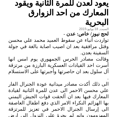
يعود لعدن للمرة الثانية ويقود
المعارك من احد الزوارق
البحرية
السبت, 18-يوليو-2015
لحج نيوز/ خاص: عدن
-
تواردت أنباء عن سقوط العميد محمد علي محسن
وقتل مرافقية بعد ان اصيب اصابة بالغة في جولة
السفينة بعدن.
وقالت مصادر الحرس الجمهوري يوم امس انها
أسرت احد القيادات العسكرية البارزة من مرتزقة
أل سلول بعد ان حاصرتها وأجبرتها على الاستسلام
.
الى ذلك أكدت مصادر ميدانية عودة الجنرال الفار
علي محسن الاحمر الى عدن للمرة الثانية لقيادة
المعارك فيها بعد ان ألحقت قوات الجيش اليمني
بها الهزائم النكراء الامر الذي دفع اطفال العاصفة
الى إرسال الجنرال الاحمر في تعزيز للمرتزقة
المهزومون وانه لم يجرؤ على النزول الى ارض