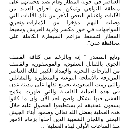
العناصر في جولة المطار وقام بصد هجماتهم على
منطقة التواهي وتمكن من احراق العديد من
اﻵليات واغتنام البعض اﻵخر من تلك اﻵليات التي
وصلت اليهم مؤخرا من اﻹمارات..وتجري
المواجهات في خور مكسر وقرية العريش ومحيط
المطار لتسقط مزاعم السيطرة الكاملة على
محافظة عدن".
وتابع المصدر " إنه وبالرغم من كثافة القصف
الجوي بالقنابل العنقودية والفوسفورية والقصف
من البارجات البحرية واﻹمداد الكبير لتلك العناصر
المرتزقة باﻷسلحة النوعية والمتطورة والمقاتلين
والتي رمت السعودية بجميع ثقلها على مدينة عدن
في هذه العملية الفاشلة والتي ظهرت ملامح
الفشل فيها بشكل واضح لحد اﻵن وان ما كانوا
يسعون لتحقيقه لم يستطيعوا الحصول عليه خلال
هذه العملية بفضل الله تعالى وصمود أبناء الجيش
اليمني واللجان الشعبية الذين أخذوا بزمام الامور
منذ الساعات اﻷولى لهذه العملية" ..