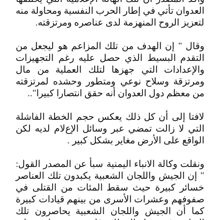
العدوان تأتي في إطار الحرب النفسية ومحاولة منه
لتعزيز الروح المنهزمة لدى عناصره ومرتزقته.
وقال " إن الهدف من تلك المزاعم هو ليجعل من
التقدم البسيط الذي حصل عليه رغم التجهيزات
واﻹعدادات التي جهزها لتلك العملية من مال
ومرتزقة وسلاح نوعي ومتطور وحشده لمرتزقته
من معظم دول العدوان أنه حقق انتصارا كبيرا"..
لافتا إلى أن كل ذلك يعكس حجم الخطة الفاشلة
التي ﻻ زالت تمضي عبر وسائل اﻹعﻻم لديه لكن
الواقع على اﻷرض مغاير بشكل كبير .
ونقلت وكالة الانباء اليمنية سبأ عن المصدر القول:
" إن الجيش واللجان الشعبية يكبدون تلك العناصر
خسائر كبيرة حيث سقط المئات من القتلى في
صفوفهم وعشرات اﻷسرى من بينهم قيادات كبيرة
كما أن الجيش واللجان الشعبية يحاصرون تلك