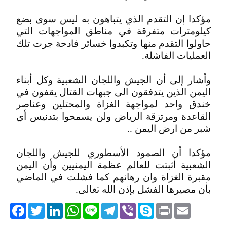
مؤكدا إن التقدم الذي يتباهون به ليس سوى بضع
كيلومترات متفرقة في مناطق المواجهات التي
حاولوا التقدم منها وتكبدوا خسائر فادحة جرت تلك
العمليات الفاشلة.
وأشار إلى أن الجيش واللجان الشعبية وكل أبناء
اليمن الذين يتدفقون الى جبهات القتال يقفون في
خندق واحد لمواجهة الغزاة والمحتلين وعناصر
القاعدة ومرتزقة الرياض ولن يسمحوا بتدنيس أي
شبر من ارض اليمن ..
مؤكدا أن الصمود اﻷسطوري للجيش واللجان
الشعبية أثبتت للعالم عظمة اليمنيين وأن اليمن
مقبرة الغزاة وان رهانهم كما فشلت في الماضي
بأن مصيرها الفشل بإذن الله تعالى.
acebook
Twitter
LinkedIn
WhatsApp
Line
Telegram
Viber
Skype
Print
Email