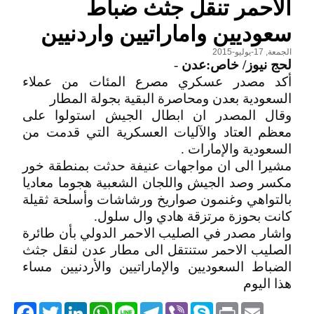
الاحمر تنقل جثث ضباط
سعوديين واماراتيين واردنيين
الجمعة, 17-يوليو-2015
لحج نيوز/ خاص:عدن
-
أكد مصدر عسكري مصرع المئات من عملاء
السعودية بعدن ومحاصرة البقية بجولة المطار
وقال المصدر ان ابطال الجيش استولوا على
معظم العتاد والآليات العسكرية التي قدمت من
السعودية والإمارات .
مشيرا الى ان مواجهات عنيفة حدثت بمنطقة خور
مكسر وصد الجيش واللجان الشعبية هجوما معاديا
بالتواهي وغنمون صواريخ ورشاشات وأسلحة ثقيلة
كانت بحوزة مرتزقة هادي وال سلول.
واشار مصدر في الصليب الاحمر الدولي بأن طائرة
الصليب الاحمر ستنتقل الى مطار عدن لنقل جثث
الضباط السعوديين والإماراتيين والأردنيين مساء
هذا اليوم
acebook
Twitter
LinkedIn
WhatsApp
Line
Telegram
Viber
Skype
Print
Email