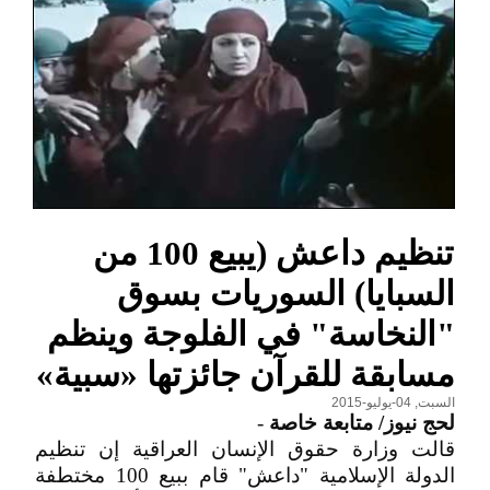
تنظيم داعش (يبيع 100 من
السبايا) السوريات بسوق
"النخاسة" في الفلوجة وينظم
مسابقة للقرآن جائزتها «سبية»
السبت, 04-يوليو-2015
لحج نيوز/ متابعة خاصة
-
قالت وزارة حقوق الإنسان العراقية إن تنظيم
الدولة الإسلامية "داعش" قام ببيع 100 مختطفة