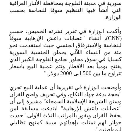
سورية في مدينة الفلوجة بمحافظة الأنبار العراقية
التي أنشأ فيها التنظيم سوقا للنخاسة بحسب
الوزارة.
وأكدت الوزارة في تقرير نشرته الخميس، حسب
(CNN)، أنشاء "عصابات داعش الإرهابية سوقاً
للنخاسة والاسترقاق الجنسي حيث استقدمت نحو
مئة من النساء اللآئي يحملن الجنسية السورية
كسبايا في سوق مجاور لجامع الفلوجة الكبير الذي
يفتتح يومياً بعد الافطار وتتم عملية البيع باسعار
تتراوح ما بين 500 الى 2000 دولار."
وأوضحت الوزارة في تقريرها أن عملية البيع تجري
"بحجة بدعة جهاد النكاح، وفي تحريف واضح للقران
وسنن الشريعة الإسلامية السمحاء" مشيرة إلى أن
"عصابات داعش الإرهابية" ابتدعت مسابقة لمن
يحفظ القران ويفوز بالمراتب الثلاث الاولى "حددت
جوائز لهم تمثلت بإهدائهم سبية كمنهج تظليلي
للمواطنين".