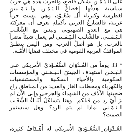
على الـيَـمَـن بشكل قاطع، والحربُ هذه هي حربٌ
سياسية هدفُها إخضاعُ الـيَـمَـن والـيَـمَـنيين
لغطرسة وكبرياء آل سُعُـوْد، وهي ليست حرباً
عربية، فالشارعُ العربي بأكملهِ يعرف أَن معركتَه
هي مع العدو الصهيوني وليس مع الشَّعْـب
الـيَـمَـني، فالشَّعْـب الـيَـمَـني لم يعمل شيئاً مضراً
بالعرب، بل هو أصلُ العرب، ومن اليمن تنطلقُ
المواقفُ العربية القومية في مختلف قضايا الأُمَّـة.
* 33 يوماً من العُـدْوَان السُّعُـوْديّ الأَمريكي على
الـيَـمَـن استهدف الجيشَ الـيَـمَـني والمؤسسات
الحكومية والأحياء السكنية والمستشفيات
والكهرباء ومحطات الغاز والعديدَ من المناطق راح
ضحيتها الآلاف من الشهداء والجرحى وإلى الآن لم
نرَ أَيَّ رد من قبلكم.. وهنا يتساءَلُ أَبْنَـاءُ الشَّعْـب
الـيَـمَـني لماذا لم يتم الرد؟. وهل سيستمر
الصمت؟.
العُـدْوَان السُّعُـوْديّ الأَمريكي له أَهْـدَافٌ كثيرة،