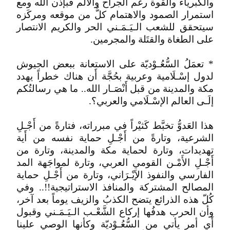
والكبرياء والقوة رغم الجراح والألم فبإذن الله ومع
استمرار الصمود والاهتمام كلٌّ من موقعه ومركَزه
سيتحقق للشعب الـيَـمَـني الحر والكريم الانتصار
على الطغاة والقتَلة والمجرمين.
* تعمَلُ السُّعُـوْديّة على الاستعانة ببعض الجيوش
لدول إسْـلَامية وعربية بحُجَّة أَن هناك خطراً يهدد
مكة والمدينة من قبل أَنْصَـار الله.. ما هي رسالتُكم
إلَـى العالم الإسْـلَامي والعربي؟.
هذا العَدوُّ تخبَّط كَثيْراً في مبرراته، فتارةً من أَجْـلِ
الشرعية، وتارةً من أَجْـلِ حماية نفسه من أَية
تهديدات، وتارة لحماية مكة والمدينة، وتارة من
أَجْـلِ الأَمْـن القومي العربي، وتارة لمواجَهة المد
الفارسي والنفوذ الإَيْـرَاني، وتارة من أَجْـلِ حماية
المصالح المشتركة والمنافذ الاستراتيجية!!.. وفي
كُلّ هذه الذرائع يتضح الكذبُ والزيف يوماً بعد آخر،
وأن الحرب هدفُها إركاع الشَّعْـب الـيَـمَـني وقبول
أَي أمر يأتي من السُّعُـوْديّة وكأنها الوصي علينا