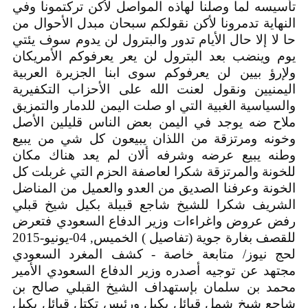
تأسيسه لما وصلنا لهاذه المواصل لأكن تركتمونا وفي
النهاية تدمرونا لأكن نقولكم سبحان مبدل الأحوال من
حا لا إلا حال الأيام تدور والبترول لن يدوم سوف يئتي
يوم وينضب بعد البترول لن يعر يعرفوكم الأمريكان
ولإرؤ بيين لن يعرفوكم سوى ابنا الجزيرة العربية
اليمنيين ونقول لعنت الله على الأحزاب التكفيرية
والسياسية الغبية التي او صلت اليمن للدمار والتمزيق
ملاح ضه يوجد في اليمن بعض الناس قليلين الأصل
وخونه ومرتزقة من اللذان يبيعون كل شي من يبيع
وطنه يبيع عرضه وشرفه ألان لم يعد هناك مكان
للخونة والمرتزقة شكرا لعاصفة الحزم التي غربلت كل
الخونة وعرفنا الصديق من العدو والعميل من المناضل
الشريف شكرا للشيخ شاجع قبيلة بكيل شيخ قبلي
رفض عروض واغراءات وزير الدفاع السعودي فتعرض
للقصف بغارة جوية (تفاصيل ) الخميس, 04-يونيو-2015
لحج نيوز/ متابعة خاصة - كشف المغرد السعودي
مجتهد عن توجيه أصدره وزير الدفاع السعودي الأمير
محمد بن سلمان بإستهداف الشيخ القبلي صالح بن
شاجع شيخ شمل قبائل بكيل ورئيس تكتل قبائل بكيل