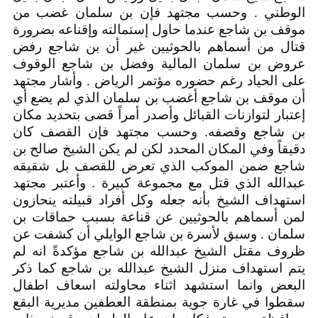
الوطني . وحسب مجتهد فإن بن سلمان غضب من
موقف بن شاجع عندما حاول إستمالته وإقناعه بضرورة
قتال من أسماهم بالحوثيين غير أن بن شاجع رفض
عروض بن سلمان المالية وفضل بن شاجع الوقوف
على الحياد رغم حضوره مؤتمر الرياض . وأشار مجتهد
أن موقف بن شاجع أغضب بن سلمان الذي لم يضع أي
إعتبار لتوازنات القبائل وأصدر أمراً قضى بتحديد مكان
بن شاجع وقصفه. وحسب مجتهد فإن القصف كان
دقيقاً وفي المكان المحدد لكن لم يكن الشيخ صالح بن
شاجع ضمن الموكب الذي تعرض للقصف بل شقيقه
عبدالله الذي قتل مع مجموعة كبيرة . وأعتبر مجتهد
استهداف الشيخ بأنه جعله وكل أفراد قبيلته ينحازون
لمن أسماهم بالحوثيين عن قناعة بسبب حماقات بن
سلمان . وسبق لأسرة بن شاجع الوايلي أن كشفت عن
ظروف مقتل الشيخ عبدالله بن شاجع مؤكدةً انه لم
يتم استهداف منزل الشيخ عبدالله بن شاجع كما ذكر
البعض وانما استشهد اثناء محاولته اسعاف اطفال
سقطوا في غارة جوية بمنطقة العطفين مديرية البقع