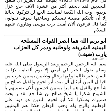
في عام 1340//ه /1921// بقيادة عبد العزيز أل سعود
النجديين لقد ذبحتم أكثر من عشرة الاف حاج عزل
يريدون وجه الله الكعبة لمناسك الحج لن تتركونا لحالنا
إلا أن تأتيكم مصيبة تصيبكم وساعتها سوف تقولون
كما قال فرعون ألان أمنت برب موسى وهارون عليهم
السلام
ابو يريم الله هما انصر القوات المسلحه
اليمنيه الشريفه ولوطنيه ودمر كل الحزاب
يارب (ضيف)
04-06-2015
سم الله الرحمن الرحيم وبعد الرسول صلى الله عليه
وسلم يقول الخير في أمتي إلا يوم ألقيامه لازالت
اليمن بخير طالما وفيها رجال وطنيين يمنيين عرب من
اقيا ل اليمن أمثال أل بيت أبو لحوم والقيل صالح بن
شأ جع والقيل هم امرأ يمنيين قديمين ألان نسميهم با
الشيوخ شكرا يا شيخ صالح بن شأ جع لقد ر يحت
ضميرك وشكرا لئلا أبو لحوم اللذين عو دونا على
الوطنية والرج وله وحب الوطن هكذا هم اليمنيين