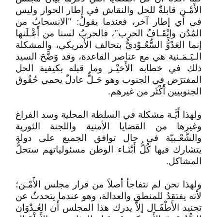
الأَمْـن قابلةٌ للحل والنقاش في إطار الحوار وليس
في أَي إطار آخر، فعندما يقولُ: "الانسحابُ من
المُدُن وإيْقَـافُ الحرب"، فالحربُ لسنا من أَعْـلَنها
إنما العَدْوُّ السُّعُـوْديُّ بتحالف الأَمريكي، والمشكلة
الـيَـمَـنية هي مع عناصر القاعدة، وقد وَضَّحَ السيد
ذلك في خطابه الأَخيْـر وما قبله بكيفية الحل
المفترَض في الجنوب وهو حَـلٌّ عادلٌ يحمي حُقُوق
الجنوبيين أَكْثَر من غيرهم.
ولهذا أَيَّـة مشكلة في السلطة المحلية وسد الفراغ
وغيرها من القضايا الأمنية واللجنة الثورية
والشَّعْـبيّة في حال توافق الجميع على دولة
يتشارك فيها كُلُّ أَبْنَـاء الوطن مسئولياتهم ستحلُّ
المشاكل.
ولهذا نحن لم نتفاجأ أصلاً من قرار مجلس الأَمْـن؛
لأنه يفتقدُ للمنطق والعدالة، وهو عندما يتحدثُ عن
تجنيد الأَطْفَـال إلاَّ يدرك هذا المجلس أَن العُـدْوَان