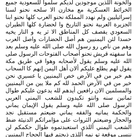
والخونة اللذين موجودين لديكم سلموا للسعودية جميع
الخرائط العسكرية مع مخازن الا سلحه نحنو لسنا
إسرائيليين ولم نهدد المملكة نحنو العرب كلها نحنو ابنا
الجزيرة العربية نحنو التاريخ وا لحضارة كلها الطيران
السعودي يقصف كل المناطق الا ثر يه و التار يخيه
حسدا لئن اليمنيين هم أصل الحضارات واصل العرب
وهم من ناص رو رسول الله صلى الله عليه وسلم بعد
ما سفهته قريش نحنو أصحاب الفتوحات الرسول صلى
الله عليه وسلم يقول لأصحابه وهوا في طريق مكة
يقول لهم يطلع عليكم ألان أهل اليمن إنهم كا السحاب
هم خير من في الأرض خص اليمنيين يا عسيري نحن
خير من في الأرض الحمد لله كم ملا يين من اليمنيين
والمسلمين الان رافعين أيدهم لله يدعون عليكم طوال
ثمانين سنه وانتو تكيدون للشعب اليمني العربي
الرسول صلى الله عليه وسلم يقول الإيمان يماني
والحكمة يمانيه والفقه يماني ضيعتم مستقبل نجد
والحجاز وضيعتم الثروات على مؤامراتكم الدنيئة ضط
الشعب اليمني أللذي استعبدتموه طوال حكمكم لن
ننسى موقعة تو نمه أللذي ذبحتم فيها الحجاج اليمنيين