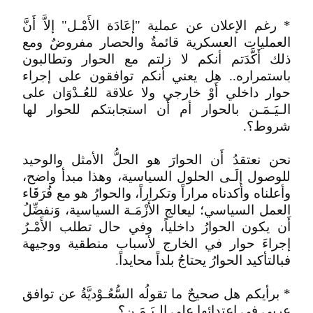
* رغم الإعلان عن عملية "إعَادَة الأَمْـل" إلاَّ أَنَّ
العمليات العسكرية قائمةٌ والحصار مفروضٌ ومع
ذلك أَكَّدَتم أنكم لا زلتم مع الحوار وتطالبون
باستمراره.. هل يعني أنكم توافقون على إجراء
حوار داخلي أَوْ خارجي ولا علاقة للعُـدْوَان على
الـيَـمَـن بالحوار أم أَن استجابتكم للحوار لها
شروط؟.
نحن نعتقدُ أَن الحوارَ هو الحلُّ الأمثل والوحيد
للوصول إلَـى الحلول السياسية، وهذا مبدأ واضح،
وأعلناه وأكدناه مراراً وتكراراً، والحوارُ هو مع فُرَقَاء
العمل السياسي؛ ليعالج الأَزْمَـة السياسية، وَنفضِّلُ
أَن يكون الحوارُ داخلياً، وفي حال تطلب الأَمْـرُ
إجراءَ حوار في الخارج لأسباب منطقية ووجيهة
فبالتأكيد الحوارُ يحتاجُ بلداً محايداً.
* برأيكم هل صحيحٌ ما تقولُه السُّعُـوْديَّةُ عن توافق
عربي في اعتدائها على الـيَـمَـن؟.