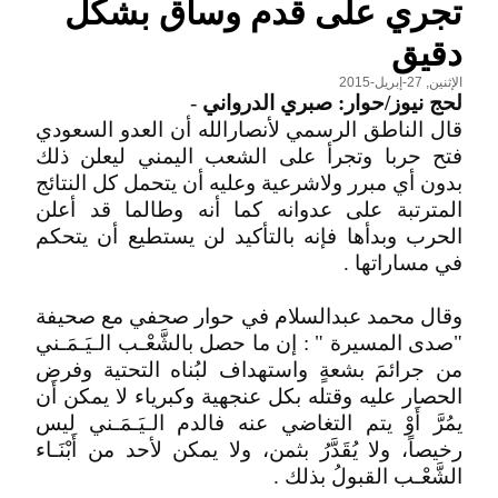
تجري على قدم وساق بشكل
دقيق
الإثنين, 27-إبريل-2015
لحج نيوز/حوار: صبري الدرواني
-
قال الناطق الرسمي لأنصارالله أن العدو السعودي
فتح حربا وتجرأ على الشعب اليمني ليعلن ذلك
بدون أي مبرر ولاشرعية وعليه أن يتحمل كل النتائج
المترتبة على عدوانه كما أنه وطالما قد أعلن
الحرب وبدأها فإنه بالتأكيد لن يستطيع أن يتحكم
في مساراتها .
وقال محمد عبدالسلام في حوار صحفي مع صحيفة
"صدى المسيرة " : إن ما حصل بالشَّعْـب الـيَـمَـني
من جرائمَ بشعةٍ واستهداف لبُناه التحتية وفرض
الحصار عليه وقتله بكل عنجهية وكبرياء لا يمكن أَن
يمُرَّ أَوْ يتم التغاضي عنه فالدم الـيَـمَـني ليس
رخيصاً، ولا يُقَدَّرُ بثمن، ولا يمكن لأحد من أَبْنَـاء
الشَّعْـب القبولُ بذلك .