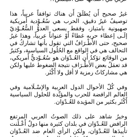
غيرُ صحيح أَن يُطلَقَ أَن هناك توافقاً عربياً، هذا
توصيفٌ غيرُ دقيق، الحرب هي سُعُـوْدية أَمريكية
صهيونية بامتياز، وفقط يسعى العدوُّ السُّعُـوْديّ
إلَـى إعطاء حربه غطاءً أَوْ عنواناً عربياً، وهذا غيرُ
صحيح، حتى الأَطْـرَافُ التي تقول بأنها تشاركُ في
التحالف هي في الواقع مع الحُلُول السياسية، وكثيرٌ
من الوقائع تؤكدُ أَن العُـدْوَان هو سُعُـوْديٌّ أَمريكي،
قد تعمَلُ بعض الأَطْـرَاف نتيجة الضغوط عليها ولكن
هي مشاركاتٌ رمزية لا أقل ولا أَكْثَر.
وفي كُلّ الأحوال الدول العربية والإسْـلَامية وفي
العالم الرافضة للحرب والمؤيِّدة للحلول السياسية
أَكْثَر بكثير من المؤيدة للعُـدْوَان.
وخيرُ شاهد على ذلك الصوتُ العربي المرتفع
الرافض للعُـدْوَان في بلدان كثيرة منها دولٌ أَعْـلَنت
تأييدَها للعُـدْوَان، ولكن الرأي العام ضد العُـدْوَان