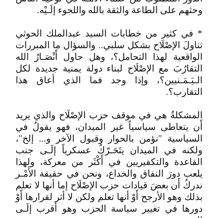
وحثهم على الطاعة والثقة بالله واللجوء إلَـيْه.
* في كثير من خطابات السيد عبدالملك الحوثي
تناولَ الإصْلَاح بشكل سلبي.. والسؤال ما المبررات
الواقعية لهذا التحامل؟، وهل حاول أَنْصَـارُ الله
التقارُبَ مع الإصْلَاح لبناء دولة يمنية جديدة لكل
الـيَـمَـنيين؟، وإذا وجد فما الذي أعاق هذا
التقارب؟.
المشكلةُ هي في موقف حزب الإصْلَاح والذي يريد
أَن يتعاطى سياسياً غير الميدان، فهو يقولُ في
السياسية "نؤمن بالحوار وقبول الآخر و... إلخ"،
ولكنه في الميدان يتَحَـرّكُ عسكرياً إلَـى جنب
القاعدة والتكفيريين في أَكْثَر من معركة، ولهذا
يلعب دورَ النفاق والخداع، ونحن في حقيقة الأَمْـر
ندركُ أَن بعضَ قيادات حزب الإصْلَاح إما أنها لا تعلم
بذلك وهو الأرجح أَوْ أنها تعلم ولكن لا أثر لقرارها أَوْ
دورها في تغيير سياسة الحزب وهو أقرب إلَـى