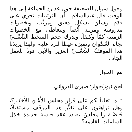
وحول سؤال للصحيفة حول عد رد الجماعة إلى هذا
الوقت قال عبدالسلام : أن الترتيبات تجري على
قدَم وساق بشكل دقيق ومرتَّب وبخطوات
مدروسة ومرتبة أَيْضاً وتتعاطى مع الخطوات
الزمنية كمّاً وكيفاً، وندرك حجمَ السخط الشَّعْـبيّ
تجاه العُـدْوان وتميزه غيظاً للرد عليه، ولهذا يزيدُنا
هذا الموقفُ الشَّعْـبيّ العزيز والآبي قوةً للعمل
الجاد .
نص الحوار
لحج نيوز/حوار: صبري الدرواني
* ما تعليقُـكم على قرار مجلس الأَمْـن الأَخيْـر؟،
وهل تراهنون على تغيُّر هذا الموقف مستقبلاً،
خَاصَّـة والمجلسُ بصدد عقد جلسة جديدة خلال
الساعات القادمة؟.