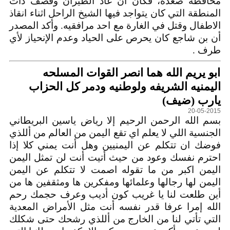
محافظة صعدة، فكان ان عاد الطيران وقصف ذات
المنطقة التي كان يتواجد فيها الشيخ الراحل اثناء انقاذ
الاطفال وقتل في الغارة مع احد مرافقيه. وأكد المصدر
أن بن شاجع كان يحرص على الحياد وعدم الإنحياز لأي
طرف .
ابو يريم الله هما انصر القوات المسلحه
اليمنيه الشريفه ولوطنيه ودمر كل الحزاب
يارب (ضيف)
20-05-2015
بسم الله الرحمن الرحيم إلا رياض ياسين البريطاني
الجنسية اللي لا يعلم اي تقع اليمن من العالم من أللذي
فوضك ان تتكلم عن اليمنيين وهل أنت يمني كلا إذا
احترم نفسك وعود من حيث أتيت أنت لن تمثل اليمن
اليمن اكبر من ما تقوله اصمت لا تتكلم عن اليمن
اليمن لها رجالها وعلمائها ومفكرين ها ومثقفين ها من
أين طلعت لنا يا غريب كون أديب وعرف حجمك رحم
الله إمرا عرفا قدر نفسه أنت مثل الأمراض المعدية
التي تأتي لنا من الخارج من أللذي رشحك حتى شكلك