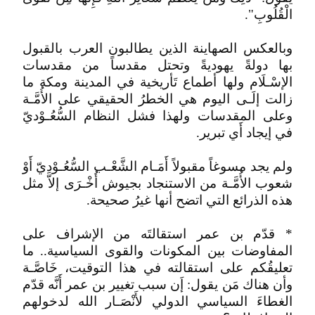
الْقُلُوبِ".
وبالعكس الصهاينة الذين يطالبون العرب بالقبول
بها دولةً يهوديةً وتحتل مقدساً من مقدسات
الإسْـلَام ولها أطماع تَأريخية في المدينة ومكة ما
زالت إلَـى اليوم هي الخطرُ الحقيقي على الأُمَّـة
وعلى المقدسات ولهذا فشل النظام السُّعُـوْديّ
في إيجاد أَي تبرير.
ولم يجد مسوغاً مقبولاً أَمَـام الشَّعْـب السُّعُـوْديّ أَوْ
شعوب الأُمَّـة من الاستنجاد بجيوش أُخْـرَى إلاَّ مثل
هذه الذرائع التي اتضح أنها غيرُ صحيحة.
* قدّم بن عمر استقالتَه من الإشراف على
المفاوضات بين المكونات والقوى السياسية.. ما
تعليقُكم على استقالته في هذا التوقيت، خَاصَّـة
وأن هناك مَن يقول: إَن سبب تغيير بن عمر أَنَّه قدّم
الغطاءَ السياسي الدولي لأَنْصَـار الله لدخولهم