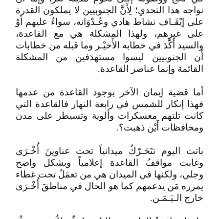
نواجه هذا التحدي؛ لِأَنَّ الجنوبيين لا يملكون القدرة
على إيْقَـاف نشاط هادي وعُـدْوَانه، سواءٌ عليهم أَوْ
على غيرهم، ولهذا المشكلة هي مع القاعدة،
والسيد أَكَّدَ في خطابه الأَخيْـر وما قبله من خطابات
أَن الجنوبيين ليسوا مستهدَفين من المشكلة
القائمة وإنما عناصر القاعدة.
أما قضية إيمان الآخر بوجود القاعدة من عدمها
فهذا إنكار للشمس في رابعة النهار فالقاعدة التي
كانت تلتهم معسكرات وألوية وتسيطر على مدن
ومحافظات أَيْن ذهبت؟.
باتت اليوم تتَحَـرّكُ ميدانياً تحت عناوينَ أُخْـرَى
وغابت مواقفُ القاعدة إعلامياً وبشكل واضح
وجلي، ولكنها في الميدان هي من تعمَلُ تحت غطاء
يمرره مَن يدعمهم كما هو الحال في مناطقَ أُخْـرَى
خارج الـيَـمَـن.