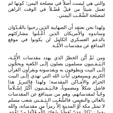
والتي هي ليست أصلاً في مصلحة اليمن؛ كونها لم
تعمل شيئاً من قبلُ فَضْـلاً في الوقت الراهن
لمصلحة الشَّعْـب اليمني.
ولهذا نحن نعتقد أَن الصهاينة الذين رحبوا بالعُـدْوَان
وساندوه والأَمريكان الذين أَعْـلَنوا مشاركتَهم
بالدعم العسكري الكامل لن يكونوا في موقع
المدافع عن مقدسات الأُمَّـة.
ومن ثَمَّ أَيْن الخطرُ الذي يهدد مقدسات الأُمَّـة،
الـيَـمَـنيون مسلمون يصلون إلَـى الكعبة ويحجُّون
إلَـى البيت ويطوفون به ويقدسونه ويقرأون القرآن
الكريم ويسمعون آيات الله التي تهدي إلَـى البيت
الحرام والأَمَـاكن المقدسة؛ ولهذا فالتبريرُ هذا
فاشل شكلاً ومضموناً، فالـيَـمَـنيون أَكْثَرُ إسْـلَاماً
وحُباً لمقدساتهم، وهم من سيدافع عن المقدسات
بالغالي والنفيس، فالشَّعْـب الـيَـمَـني شعب مسلم
لا تمثل مكة أَوْ المدينة إلاَّ رمزاً من مقدساته، والله
يقول: "ذَٰلِكَ وَمَنْ يُعَظِّمْ شَعَائِرَ اللَّهِ فَإِنَّهَا مِنْ تَقْوَى