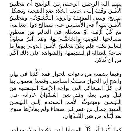
بسم الله الرحمن الرحيم، من الواضح أَن مجلسَ
الأَمْـن وقَفَ إلَـى جانب الجَلَّاد ضد الضحية وبشكل
صريح، وتبنى الموقفَ والرؤيةَ السُّعُـوْديّة، ومجلسُ
الأَمْـن مبنيٌّ في الأَسَـاس على مصالح دول تتعاطى
مع كُلّ أَزْمَـة أَوْ مشكلة في العالم من منظورِ
مصالحها القومية والخَاصَّـة بها، وهذا أمرٌ معلومٌ
للعالم بكله، فلم يكُنْ مجلسُ الأَمْـن الدولي يوماً ما
ساحةً للعدالة أَوْ لتقديمها، والشواهد على ذلك أَكْثَر
من أَن تُذكر.
وفيما تضمنه من دعوات للحوار فقد أَكَّدَنا في بيان
واضح أَن الحوارَ مطلبٌ أَسَـاسي وقضيةٌ معمول بها
في كُلِّ المشاكل التي تواجه الأَزْمَـةَ الـيَـمَـنية من
قبلُ ومن بعدُ، وقد شن العُـدْوَانُ غاراته على
الـيَـمَـن ومبعوثُ الأُمم المتحدة إلَـى الـيَـمَـن
السيد جمال بن عمر في صنعاءَ ولم يغادرْها سوى
بعد أَيَّـاْم من شن العُـدْوَان.
كما أَكَّدَنا أَن كُلَّ القضايا التي ذكرها بيانُ مجلس