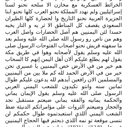
الخرائط العسكرية مع مخازن الا سلحه نحنو لسنا
إسرائيليين ولم نهدد المملكة نحنو العرب كلها نحنو ابنا
الجزيرة العربية نحنو التاريخ وا لحضارة كلها الطيران
السعودي يقصف كل المناطق الا ثر يه و التار يخيه
حسدا لئن اليمنيين هم أصل الحضارات واصل العرب
وهم من ناص رو رسول الله صلى الله عليه وسلم بعد
ما سفهته قريش نحنو أصحاب الفتوحات الرسول صلى
الله عليه وسلم يقول لأصحابه وهوا في طريق مكة
يقول لهم يطلع عليكم ألان أهل اليمن إنهم كا السحاب
هم خير من في الأرض خص اليمنيين يا عسيري نحن
خير من في الأرض الحمد لله كم ملا يين من اليمنيين
والمسلمين الان رافعين أيدهم لله يدعون عليكم طوال
ثمانين سنه وانتو تكيدون للشعب اليمني العربي
الرسول صلى الله عليه وسلم يقول الإيمان يماني
والحكمة يمانيه والفقه يماني ضيعتم مستقبل نجد
والحجاز وضيعتم الثروات على مؤامراتكم الدنيئة ضط
الشعب اليمني أللذي استعبدتموه طوال حكمكم لن
ننسى موقعة تو نمه أللذي ذبحتم فيها الحجاج اليمنيين