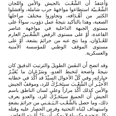
وَأعتقدُ أَن الشَّعْـبَ بالجيش والأمن واللجان
الشَّعْـبيّة استطاعوا مواجَهةَ حرب شاملة، وأفشلوا
الكثير من أَهْـدَافه، وتجاوزوا مختلفَ مراحلها
الصعبة، وهذا بالتأكيد نتيجةُ عمل دؤوب، سواءٌ على
مستوى الجبهة الداخلية في مواجَهة عناصر
القاعدة، أَوْ على مستوى الرفض الشَّعْـبيّ العارم
للعُـدْوَان، وما نتج عنه من جرائمَ بشعة، أَوْ على
مستوى الموقف الوطني للمؤسسة الأمنية
والعسكرية.
وقد اتضح أَن النفَسَ الطويلَ والترتيبَ الدقيقَ كان
نتيجةً واضحة لتخبط العدو، وسَرْعَـانَ ما يُغَيِّـرُ
خياراتِهِ، وفي كُلّ الأحوال السيِّدُ قد أَكَّدَ في خطابه
الأَخيْـر أَن الشَّعْـبَ سيتَحَـرَّكُ للرد، وموقفُ الجيش
والأمن كذلك أَكَّدَ مراراً وعلى لسان الناطق باسم
الجيش أَن الجميعَ سيتَحَـرَّكُ للرد، والعدو يعرف
ذلك، وما حصل بالشَّعْـب الـيَـمَـني من جرائمَ بشعةٍ
واستهداف لبُناه التحتية وفرض الحصار عليه وقتله
بكل عنجهية وكبرياء لا يمكن أَن يمُرَّ أَوْ يتم التغاضي