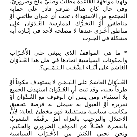
ولهذا مواجَهَةُ القاعدة مطلبٌ وطنيٌّ ملحٌّ وضروريٌّ،
وفي حال كان هناك طرف قادر على حماية
المجتمع من الاستهداف تحت أَي عنوان طائفي أَوْ
مناطقي أَوْ التَحَـرُّك لممارسة العُـدْوَان على
مناطق أُخْـرَى عندها لا مصلحة لأحد في إثَـارَة أَية
مشكلة في الجنوب
* ما هي المواقفُ الذي ينبغي على الأَحْـزَاب
والمكونات السياسية اتخاذها في ظل هذا العُـدْوَان
الغاشم على أَبْنَـاء الشَّعْـب الـيَـمَـني؟.
العُـدْوَانُ الغاشمُ على الـيَـمَـن لا يستهدف مكوناً أَوْ
طرفاً بعينه، وقد ثبت أن العُـدْوَانَ استهدف الجميع
بلا استثناء، ومن يظن أَن الوقوف مع العُـدْوَان أَوْ
تمريره أَوْ القبول به سيمثل له فرصة لتحقيق
مكاسب سياسية مستقبلية فهو مخطئ للغاية؛ لِأَنَّ
الاحتلال والترحيب بالغزاة أمرٌ ترفُضُه الشعوبُ
بالفطرة، فَضْـلاً عن الموقف الضروري والحكيم،
ونحن نحيي الكثيرَ من الأَحْـزَاب السياسية