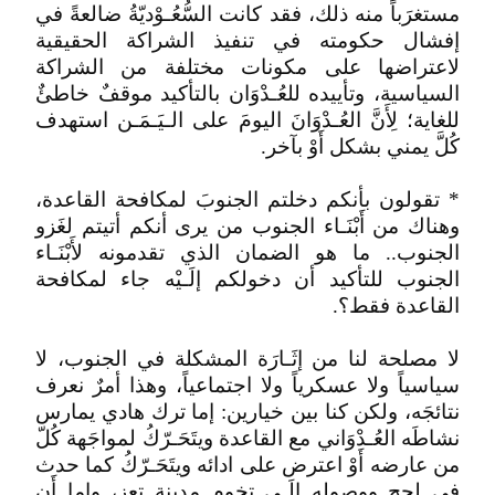
مستغرَباً منه ذلك، فقد كانت السُّعُـوْديّةُ ضالعةً في
إفشال حكومته في تنفيذ الشراكة الحقيقية
لاعتراضها على مكونات مختلفة من الشراكة
السياسية، وتأييده للعُـدْوَان بالتأكيد موقفٌ خاطئٌ
للغاية؛ لِأَنَّ العُـدْوَانَ اليومَ على الـيَـمَـن استهدف
كُلَّ يمني بشكل أَوْ بآخر.
* تقولون بأنكم دخلتم الجنوبَ لمكافحة القاعدة،
وهناك من أَبْنَـاء الجنوب من يرى أنكم أتيتم لغَزو
الجنوب.. ما هو الضمان الذي تقدمونه لأَبْنَـاء
الجنوب للتأكيد أن دخولكم إلَـيْه جاء لمكافحة
القاعدة فقط؟.
لا مصلحة لنا من إثَـارَة المشكلة في الجنوب، لا
سياسياً ولا عسكرياً ولا اجتماعياً، وهذا أمرٌ نعرف
نتائجَه، ولكن كنا بين خيارين: إما ترك هادي يمارس
نشاطَه العُـدْوَاني مع القاعدة ويتَحَـرّكُ لمواجَهة كُلّ
من عارضه أَوْ اعترض على ادائه ويتَحَـرّكُ كما حدث
في لحج ووصوله إلَـى تخوم مدينة تعز، وإما أَن