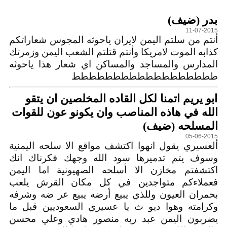
التعليقات
بدر (ضيف)
11-07-2015
أنتم من سلتم اليمن لايران ياحوثه المجوس شعاراتكم
كذابه الموت لامريكا وأنتم قتلتم الشعب اليمن وزمرتك
المدارس والمساجد والمساكن اي شعار هذا ياحوثه
طططططططططططططططططط
ابو يريم اتمنا لكل القاده المخلصين ان يتقو
الله في هاذه المناصب وان يكونو عون للقوات
المسلحه (ضيف)
05-06-2015
ألعسيري يقول انهوا اكتشف مواقع الا سلحه اليمنية
وسوف يتم تدميرها سود الله وجهك فكرناك انك
اكتشفتم مخازن الا أسلحه الصهيونية اما اليمن
فعملاءكم متواجدين في كل مكان القرش يلعب
بحمران العيون وللذي يبيع أرضه يبيع عر ضه وشرفه
وكرامته وهوا ديو ث يا عسيري السعوديين قبل ما
يضربون اليمن عبد ربه منصور هادي وعلي محسن