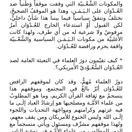
والمكونات الشَّعْـبيّة التي وقفت موقفاً وَطَنياً ضد
العُـدْوَان على الـيَـمَـن، وهذا هو الموقفُ الصحيحُ،
نختلفُ ونتفقُ سياسياً فيما بيننا هذا شَأنٌ داخليٌّ،
لكن القبول أَوْ استدعاء الخارج للعُـدْوَان أمرٌ
مرفوضٌ ولا شرعية له من أَي طرف، ولهذا كانت
الأَغلبيَّة من مكونات الـيَـمَـن السياسية والشَّعْـبيّة
واقفة بحزم ورافضة للعُـدْوَان.
* كيف تقيّمون دورَ العلماء في التعبئة العامة لصد
العُـدْوَان السُّعُـوْديّ الأَمريكي؟.
دورُ العلماء مُهمٌّ، وقد كان لموقفهم الرافض
للعُـدْوَان أثَرٌ بالغٌ في المجتمع، وموقفهم هذا
ينسجمُ مع ثقافة القرآن الكريم، وما هو المطلوبُ
من علماء الأُمَّـة ومصلحيها هو إرشادُ العباد إلَـى ما
فيه عزتهم وكرامتهم ومواجَهة التحديات واللجوء
إلَـى الله وليس الخنوع للأَمريكان ومن يقف معهم،
ولهذا موقفهم مشرِّف ومسئول ويأتي منسجماً مع
الدور المطلوب من علماء الأُمَّـة في توعية الناس