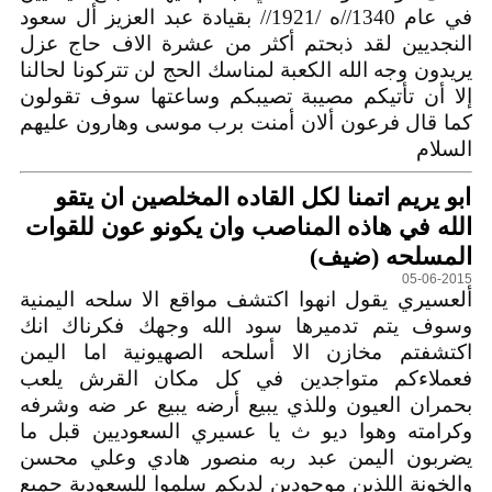
في عام 1340//ه /1921// بقيادة عبد العزيز أل سعود
النجديين لقد ذبحتم أكثر من عشرة الاف حاج عزل
يريدون وجه الله الكعبة لمناسك الحج لن تتركونا لحالنا
إلا أن تأتيكم مصيبة تصيبكم وساعتها سوف تقولون
كما قال فرعون ألان أمنت برب موسى وهارون عليهم
السلام
ابو يريم اتمنا لكل القاده المخلصين ان يتقو
الله في هاذه المناصب وان يكونو عون للقوات
المسلحه (ضيف)
05-06-2015
ألعسيري يقول انهوا اكتشف مواقع الا سلحه اليمنية
وسوف يتم تدميرها سود الله وجهك فكرناك انك
اكتشفتم مخازن الا أسلحه الصهيونية اما اليمن
فعملاءكم متواجدين في كل مكان القرش يلعب
بحمران العيون وللذي يبيع أرضه يبيع عر ضه وشرفه
وكرامته وهوا ديو ث يا عسيري السعوديين قبل ما
يضربون اليمن عبد ربه منصور هادي وعلي محسن
والخونة اللذين موجودين لديكم سلموا للسعودية جميع