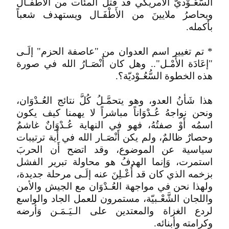
السُّعُـوْديّ الأَمريكي قد قتل المئات من الأَطْفَـال
ويحاصرُ ملايينَ من الأَطْفَـال ويستهدف شعباً
بأكمله.
* تم تغيير اسم العدوان من "عاصفة الحزم" إلَـى
"إعَادَة الأَمْـل".. وهل كان أَنْصَـارُ الله في صورة
هذه الخطوة السُّعُـوْديّة؟.
هذا شَأنُ العدو، وهو يتحمَّـلُ كُلَّ نتائج العُـدْوَان،
ونحن نواجهُ عُـدْوَاناً مباشراً لا يهمنا كيف يكون
اسمُه أَوْ صفتُهُ، فهو في النهاية عُـدْوَانٌ غاشمٌ
وحصارٌ ظالمٌ، ولم يكن أَنْصَـار الله في أَية ترتيبات
سياسية عن الموضوع، وقد اتضح أَن الحربَ
استمرت، وَإنما الهدفُ هو محاولة تبرير الفشل
بزخمه الذي كان قد أُعْـلِنَ عنه إلَـى مرحلة جديدة،
ولهذا نحن في مواجهة العُـدْوَان مع الجيش والأمن
واللجان الشَّعْـبيّة، مستمرون للعمل الجاد والواسع
لردع الغزاة والمعتدين على الـيَـمَـن وَأرضه
وكرامته وأبنائه.