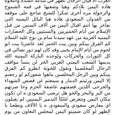
العرب الا قيال الرجال تظهر في ساعة الشدة والنخوة
هاذه اليمن بلادكم وهيا وشعبها في قمة الشموخ
والرجولة مره أخرى شكرا للشيخ شاجع على موقفه
من العدوان السعودي هاذه هيا البائل اليمنيه التي
نفاخر بها انتم اقيال اليمن من ألاف السنين من قبل
الإسلام من أيام الحميريين والسبئيين وكل الحضارات
اليمنيه العربية من عهد سيدنا سام بن نوح عليه السلام
كم الفرق بينكم وبين بيت الحمر لقد عاشرنا بيت ابو
لحوم من أيام الإمام يحيى وقد كان لهم دور نضالي في
كل الثورات والحركات ولوحده الباركة اليمنية الله
يديمها الشعب اليمني العربي الحر لن ينسأ مواقف
الرجال ألمخلصينا ونقول للخونة انظرو كم الفرق
بينكم وبين الرجل المخلصين ماهوا شعوركم لو رجعتم
إلا اليمن ورئيتم الدمار و سمعتم عن قصص الشهداء
والجرحى اللذين قصفتهم عاصفة الحزم وحا صرتهم
من البر والبحر والجو هل ترضى السعودي ه ان تكون
مكان اليمن وتتعرض لتلكأ التدمير اليمنيين لم يقبلون
اي معارض سعودي والسعودي ه با الآلاف وتطعنا با
الظهر لو كان ضميتو اليمن لمجلس التعاون من يوم