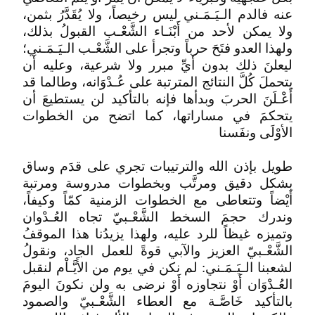
عنه فالدم الـيَـمَـني ليس رخيصاً، ولا يُقَدَّرُ بثمن،
ولا يمكن لأحد من أَبْنَـاء الشَّعْـب القبولُ بذلك،
ولهذا العدو فتَحَ حرباً وتجرأ على الشَّعْـب الـيَـمَـني؛
ليعلنَ ذلك بدون أَيِّ مبرر ولا شرعية، وعليه أَن
يتحملَ كُلَّ النتائج المترتبة على عُـدْوَانه، وطالما قد
أَعْـلَنَ الحربَ وبدأها فإنه بالتأكيد لن يستطيعَ أن
يتحكمَ في مساراتها، كما اتضح من الخطوات
الأوْلَى ونفَسنا
طويل بإذن الله والترتيبات تجري على قدَم وساق
بشكل دقيق ومرتَّب وبخطوات مدروسة ومرتبة
أَيْضاً وتتعاطى مع الخطوات الزمنية كمّاً وكيفاً،
وندرك حجمَ السخط الشَّعْـبيّ تجاه العُـدْوان
وتميزه غيظاً للرد عليه، ولهذا يزيدُنا هذا الموقفُ
الشَّعْـبيّ العزيز والآبي قوةً للعمل الجاد، ونقولُ
لشعبنا الـيَـمَـني: لم نكن في يوم من الأَيَّـاْم لنقبل
العُـدْوَان أَوْ نتجاوزه أَوْ نرضى به ولن نكونَ اليومَ
بالتأكيد خَاصَّـة مع العطاء الشَّعْـبيّ والصمود