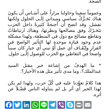
الصحة.
وعموماً سعينا وحاولنا مراراً على أَسَـاس أَن يكونَ
هناك تَحَـرُّكٌ سياسي وميداني إلَـى الحلول ولكنها
تفشل، وقد اتضح أَن أجنحةً كثيرةً داخل الحزب
تتَحَـرّكُ وفق مصالحها ونظرتها، وهناك ارتباطاتٌ
وتقاطع مصالح مع دول في المنطقة، ولهذا مشكلة
عدم وجود قيادة موحدة لها التأثير الواضح في
القرار وإيْقَـاف أَي عمل أَوْ تبني أَي خيار كان سبباً
واضحاً في التعاطي مع الحزب للوصول إلَـى حلول.
* ما الهدفُ من إشاعة خبر مقتل السيد
عبدالملك؟، وما مدى تأثير مثل هذه الأخبار؟.
هذا كلامٌ تعوَّدنا عليه في كُلّ حرب، ولهذا لم يكن
لهذا الخبر أَي أثر بل لم يتناوله الناس فَضْـلاً عن
أثره.
acebook
Twitter
LinkedIn
WhatsApp
Line
Telegram
Viber
Skype
Print
Email