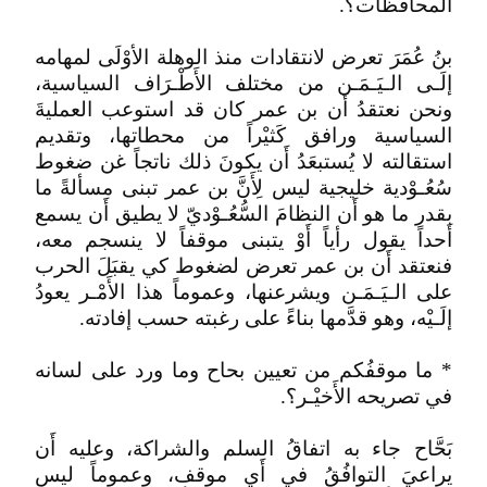
المحافظات؟.
بنُ عُمَرَ تعرض لانتقادات منذ الوهلة الأوْلَى لمهامه
إلَـى الـيَـمَـن من مختلف الأَطْـرَاف السياسية،
ونحن نعتقدُ أَن بن عمر كان قد استوعب العمليةَ
السياسية ورافق كَثيْراً من محطاتها، وتقديم
استقالته لا يُستبعَدُ أَن يكونَ ذلك ناتجاً غن ضغوط
سُعُـوْدية خليجية ليس لِأَنَّ بن عمر تبنى مسألةً ما
بقدر ما هو أَن النظامَ السُّعُـوْديّ لا يطيق أَن يسمع
أَحداً يقول رأياً أَوْ يتبنى موقفاً لا ينسجم معه،
فنعتقد أَن بن عمر تعرض لضغوط كي يقبَلَ الحرب
على الـيَـمَـن ويشرعنها، وعموماً هذا الأَمْـر يعودُ
إلَـيْه، وهو قدَّمها بناءً على رغبته حسب إفادته.
* ما موقفُكم من تعيين بحاح وما ورد على لسانه
في تصريحه الأَخيْـر؟.
بَحَّاح جاء به اتفاقُ السلم والشراكة، وعليه أَن
يراعيَ التوافُقُ في أَي موقف، وعموماً ليس