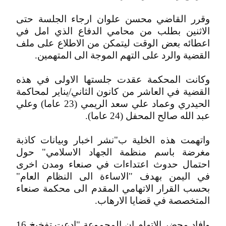
وقرر القاضي محسن علوان ارجاء الجلسة حتى
الاثنين بطلب من محامي الدفاع الذي امل في
اعطائه بعض الوقت ليتمكن من الاطلاع على ملف
القضية والرد على التهم الموجة الى المتهمين.
وكانت المحكمة عقدت جلستها الاولى في هذه
القضية في العاشر من كانون الثاني/يناير لمحاكمة
الحيدري وعماد علي سعد الريمي (23 عاما) وعلي
عبد الله صالح المحفل (24 عاما).
واتهمت هذه الخلية ب"نشر اخبار وبيانات كاذبة
مغرضة باسم منظمة الجهاد الاسلامي" حول
احتمال حدوث اعتداءات في صنعاء ومدن اخرى
في اليمن بهدف "الاساءة الى النظام العام"
بحسب القرار الاتهامي المقدم الى محكمة صنعاء
المتخصصة في قضايا الارهاب.
وافاد محضر الاتهام ان المجموعة "ادعت تفخيخ 16