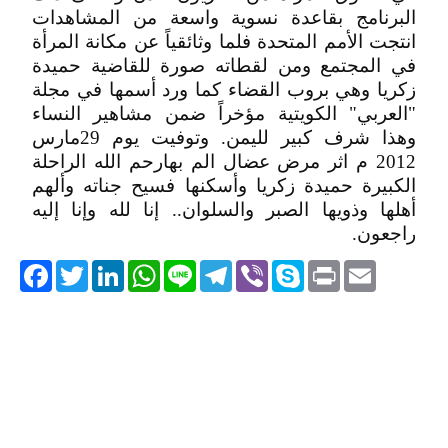
البرنامج بقاعدة نسوية واسعة من المشاهدات
انتجت الأمم المتحدة فلما وثائقياً عن مكانة المرأة
في المجتمع ومن لقطاته صورة للقاضية حميدة
زكريا وهي بروب القضاء كما ورد أسمها في مجلة
"العربي" الكويتية مؤخراً ضمن مشاهير النساء
وهذا شرف كبير لليمن. وتوفيت يوم 29مارس
2012 م اثر مرض عضال الم بهارحم الله الراحلة
الكبيرة حميدة زكريا وأسكنها فسيح جناته وألهم
أهلها وذويها الصبر والسلوان.. إنا لله وإنا إليه
راجعون.
acebook
Twitter
LinkedIn
WhatsApp
Line
Telegram
Viber
Skype
Print
Email