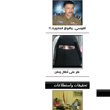
القوسي.. والابواق الماجورة..!!
عابر على أطلال وطن
تحقيقات واستطلاعات