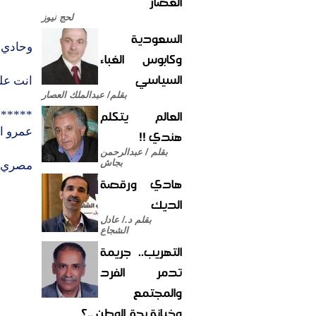
العصار
لحج نيوز
السعودية
وحادي ي
وكابوس الغباء
السياسي
انت علي
بقلم/ عبدالملك العصار
العالم يتكلم
******
عمرو ا
هندي !!
بقلم / عبدالرحمن
بجاش
مصري م
هادي ورقصة
الديك
بقلم د./ عادل
الشجاع
التهريب.. جريمة
تدمر الفرد
والمجتمع
وخيانة بحق الوطن ..؟