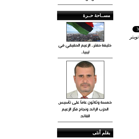
مســاحة حــرة
ويتر
خليفة حفتر.. الزعيم الحقيقي في
ليبيا..
خمسة وثلاثون عاماً على تأسيس
الحزب الرائد ونجاح فكر الزعيم
القائد
بقلم أنثى