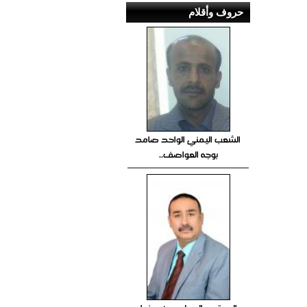
حروف وأقلام
الشعب اليمني الواحد صامد
بوجه العواصف..