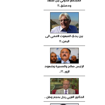
المجتمع الدولي بين صنعاء
ودمشق..!!
بين يدي المبعوث الأممي الى
اليمن..!!
الرئيس صالح والمسيرة وشهود
الزور..؟!..
الدكتور القربي رجل بحجم وطن ..