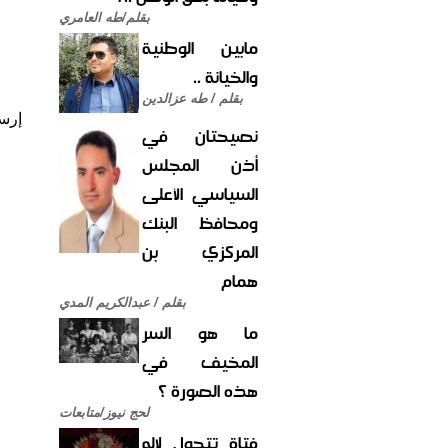
بقلم/طه العامري
مابين الوطنية
والخيانة ..
بقلم / طه عزالدين
إرس
نصيحتان في
أذن المجلس
السياسي الأعلى
ومحافظ البنك
المركزي بن
همام
بقلم / عبدالكريم المدي
ما هو السر
المخيف في
هذه الصورة ؟
لحج نيوز/متابعات
فتاة تتحول لإله