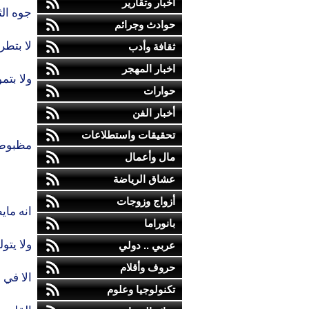
أخبار وتقارير
جوه الث
حوادث وجرائم
لا بتطرح
ثقافة وأدب
اخبار المهجر
ولا بتم
حوارات
أخبار الفن
تحقيقات واستطلاعات
مظبوط 
مال وأعمال
عشاق الرياضة
أزواج وزوجات
انه ما
بانوراما
ولا يتو
عربي .. دولي
حروف وأقلام
الا في 
تكنولوجيا وعلوم