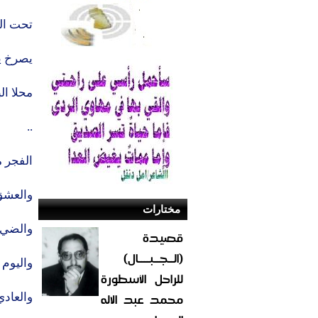
تحت ال
يصرخ ي
محلا ال
..
الفجر 
والعش
مختارات
والضي
قصيدة
(الــجــبــــال)
واليوم
للراحل الأسطورة
محمد عبد الاله
والعاد