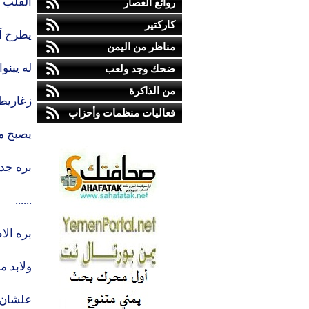
القلب 
روائع العصار
كاركتير
يطرح آ
مناظر من اليمن
له يبنوا
ضحك وجد ولعب
من الذاكرة
زغاريط
فعاليات منظمات وأحزاب
يصبح مي
بره جد
......
بره الا
ولابد ما
علشان 