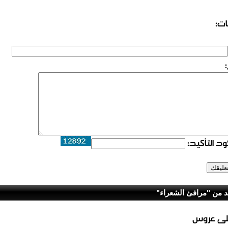
ات:
د التأكيد:
د من "مرافئ الشعراء"
لى عروس