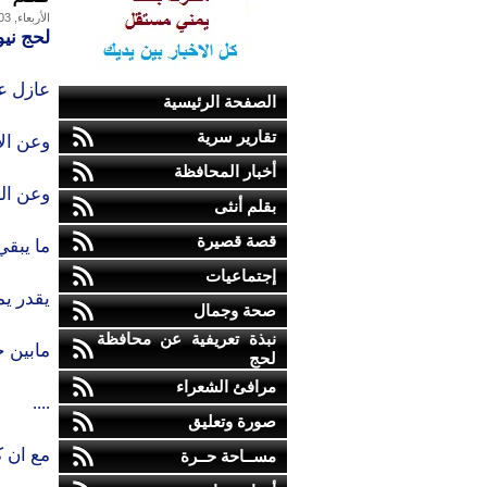
الأربعاء, 03-مارس-2010
لحج ني
عازل ع
الصفحة الرئيسية
تقارير سرية
وعن الأ
أخبار المحافظة
وعن الح
بقلم أنثى
قصة قصيرة
ما يبقي
إجتماعيات
يقدر يم
صحة وجمال
نبذة تعريفية عن محافظة
مابين ح
لحج
مرافئ الشعراء
....
صورة وتعليق
مع ان 
مســاحة حــرة