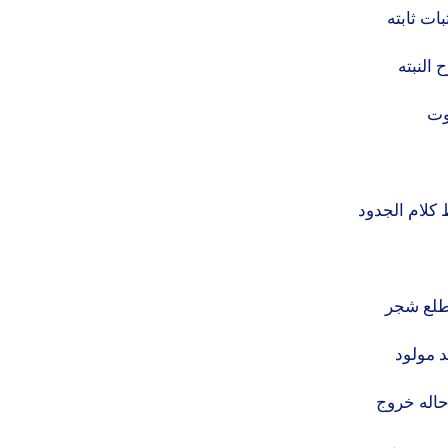
بات ثابته
 النبته
وت
كلام الجدود
يطلع شجر
لد مولود
حاله خروج