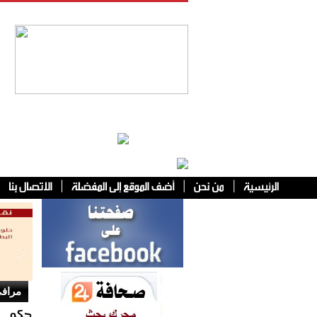
فئات أخرى
مرافئ
حكم