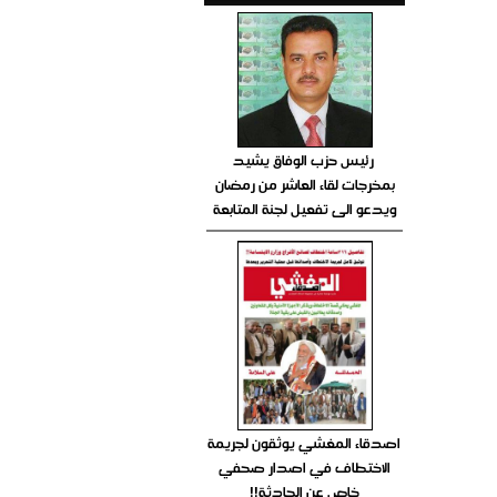
رئيس حزب الوفاق يشيد
بمخرجات لقاء العاشر من رمضان
ويدعو الى تفعيل لجنة المتابعة
اصدقاء المغشي يوثقون لجريمة
الاختطاف في اصدار صحفي
خاص عن الحادثة!!