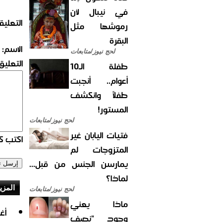
في نيبال لأن
التعليق
رموشها مثل
البقرة
الاسم:
لحج نيوز/متابعات
التعليق:
طفلة الـ10
أعوام.. أنجبت
طفلاً وانكشف
المستور!
لحج نيوز/متابعات
فتيات اليابان غير
اكتب كو
المتزوجات لم
يمارسن الجنس من قبل...
لماذا؟
المزي
لحج نيوز/متابعات
ماذا يعني
أغ
وجود "نصف