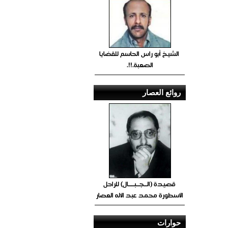
الشيخ أبو راس الحاسم للقضايا
الصعبة.!!.
روائع العصار
قصيدة (الــجــبــــال) للراحل
الأسطورة محمد عبد الاله العصار
حوارات