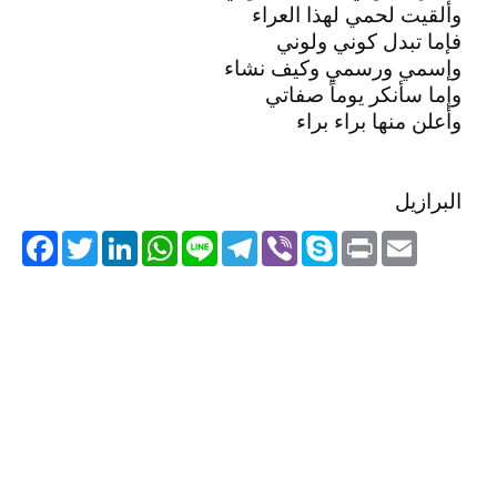
وألقيت لحمي لهذا العراء
فإما تبدل كوني ولوني
وإسمي ورسمي وكيف نشاء
وإما سأنكر يوماً صفاتي
وأعلن منها براء براء
البرازيل
acebook
Twitter
LinkedIn
WhatsApp
Line
Telegram
Viber
Skype
Print
Email