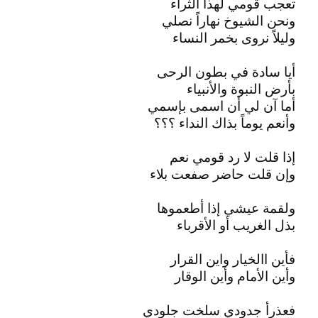
تعجب قومي لهذا الثراء
ونحن الشيوخ نهاراً نصلي
وليلاً نروى بخمر النساء
أيا سادة في بطون الرحى
بأرض النبوة والأنبياء
أما آن لي أن اسمى بإسمي
وأنعم يوماً بذاك النداء ؟؟؟
إذا قلت لا رد قومي نعم
وإن قلت حاضر صفعت بلاء
ولقمة عيشي إذا أطعموها
بذل الغريب أو الأقرباء
فأين االخيار واين القرار
وأين الأمام وأين الوقار
فعذرأ جدودي سلخت جلودي