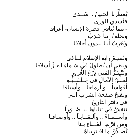
يُقطِّرنا الحنينُ .. سُــدى
فنُسدي للورى
- مما يُنافي فطرةَ الإنسان- أعرافا
ونحلفُ أننا عَـرَبٌ
ونُعْرِبُ أننا للدونِ أحلافا
ونُسلِمُ راية الإسلامِ للباغي
ونبغي أن نُطاوِلَ في سَـماءِ العِـزِّ أسلافا
ونَبْـتَـزُّ المُنى دِرْعَ الغُرورِ
نُعَـلِّقُ الآمالَ في جَـنْـبَــيْـهِ
أقواساً .. و أرماحاً .. وأسيافا
ونفتحُ صفحةَ الشرَفِ التي
في دفتر التاريخ
ننقشُ في ثناياها لنا صُــوَراً
وأســمـاءً .. وألـقــابـاً .. وأوصـافـا
ومن فَرْطِ الغَــباءِ بـنا
نُصَـدِّقُ ما افـترَيناهُ