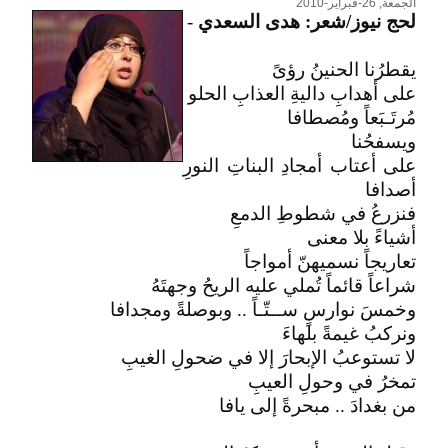
الجمعة, 26-فبراير-2010
لحج نيوز/شعر: هدى السعدي
-
يقطرُنا الحنينُ رؤىً
على أهدابِ داليةِ العذابِ الحلو
مُرتَـبَعاً ومُصطافا
ويسفحُنا
على أعتاب أمجادِ البناتِ النورِ
أصدافا
فنزرعُ في شطوطِ الدمعِ
أشياءً بلا معنى
تعاريجاً نسميهنّ أمواجاً
شراعاً قائماً تُملي عليه الريحُ وجهتَهُ
وخمسَ نوارسٍ ســتّـاً .. وبوصلةً ومجدافا
ونركبُ غيمةً بلهاءَ
لا تستوعبُ الإبحارَ إلا في ضحولِ الغيبِ
تمخرُ في وحولِ العيبِ
من بغدادَ .. مبحرةً إلى يافا