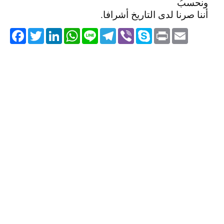
ونحسبُ
أننا صرنا لدى التاريخ أشرافا.
acebook
Twitter
LinkedIn
WhatsApp
Line
Telegram
Viber
Skype
Print
Email