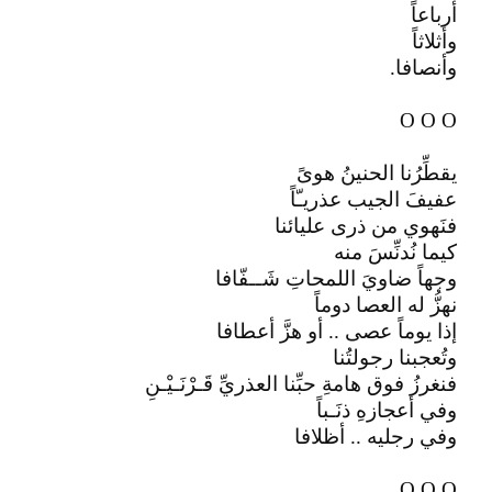
أرباعاً
وأثلاثاً
وأنصافا.
O O O
يقطِّرُنا الحنينُ هوىً
عفيفَ الجيب عذريـّاً
فنَهوي من ذرى عليائنا
كيما نُدنِّسَ منه
وجهاً ضاويَ اللمحاتِ شَــفّافا
نهزُّ له العصا دوماً
إذا يوماً عصى .. أو هزَّ أعطافا
وتُعجبنا رجولتُنا
فنغرزُ فوق هامةِ حبِّنا العذريِّ قَـرْنَـيْـنِ
وفي أعجازهِ ذنَـباً
وفي رجليه .. أظلافا
O O O