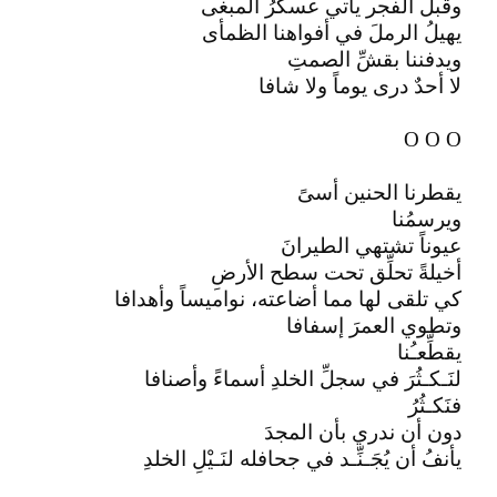
وقبل الفجر يأتي عسكرُ المبغى
يهيلُ الرملَ في أفواهنا الظمأى
ويدفننا بقشِّ الصمتِ
لا أحدٌ درى يوماً ولا شافا
O O O
يقطرنا الحنين أسىً
ويرسمُنا
عيوناً تشتهي الطيرانَ
أخيلةً تحلِّق تحت سطح الأرضِ
كي تلقى لها مما أضاعته، نواميساً وأهدافا
وتطوي العمرَ إسفافا
يقطِّعـُنا
لنَـكـثُرَ في سجلِّ الخلدِ أسماءً وأصنافا
فنَكـثُرُ
دون أن ندري بأن المجدَ
يأنفُ أن يُجَـنِّـد في جحافله لنَـيْلِ الخلدِ