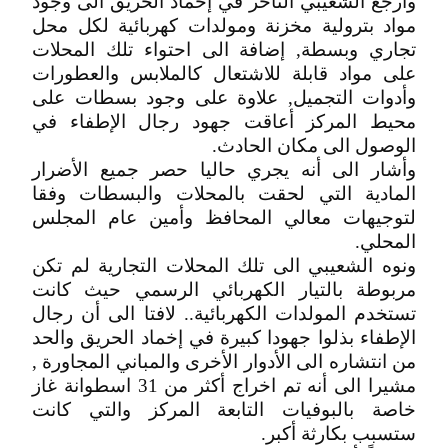
وأرجع الشعيبي التأخر في إخماد الحريق الى وجود
مواد بترولية مخزنة ومولدات كهربائية لكل محل
تجاري وبسطة, إضافة الى احتواء تلك المحلات
على مواد قابلة للاشتعال كالملابس والعطورات
وأدوات التجميل, علاوة على وجود بسطات على
محيط المركز أعاقت جهود رجال الإطفاء في
الوصول الى مكان الحادث.
وأشار الى أنه يجري حاليا حصر جميع الأضرار
المادية التي لحقت بالمحلات والبسطات وفقا
لتوجيهات معالي المحافظ وأمين عام المجلس
المحلي.
ونوه الشعيبي الى تلك المحلات التجارية لم تكن
مربوطة بالتيار الكهربائي الرسمي حيث كانت
تستخدم المولدات الكهربائية.. لافتا الى أن رجال
الإطفاء بذلوا جهودا كبيرة في إخماد الحريق والحد
من انتشاره الى الأدوار الأخرى والمباني المجاورة ,
مشيرا الى أنه تم اخراج أكثر من 31 اسطوانة غاز
خاصة بالبوفيات التابعة المركز والتي كانت
ستسبب بكارثة أكبر.