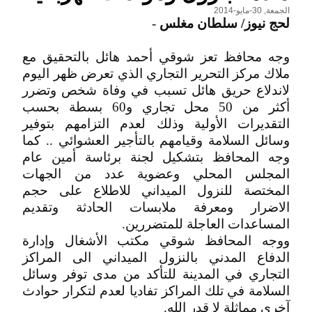
الجمعة, 30-مايو-2014
لحج نيوز/ سلطان مغلس
-
وجه محافظ تعز شوقي أحمد هائل بالتحقيق مع
ملاك مركز التحرير التجاري الذي تعرض ظهر اليوم
لاندلاع حريق هائل تسبب في وفاة شخص وتضرر
أكثر من 50 محل تجاري و60 بسطة بحسب
التقديرات الأولية وذلك لعدم التزامهم بتوفير
وسائل السلامة وقيامهم بالتأجير العشوائي .. كما
وجه المحافظ بتشكيل لجنة برئاسة أمين عام
المجلس المحلي وعضوية عدد من الجهات
المختصة للنزول الميداني للاطلاع على حجم
الاضرار ومعرفة ملابسات الحادثة وتقديم
المساعدات العاجلة للمتضررين.
ووجه المحافظ شوقي مكتب الأشغال وإدارة
الدفاع المدني بالنزول الميداني الى المراكز
التجاري في المدينة للتأكد من مدى توفر وسائل
السلامة في تلك المراكز تفاديا لعدم لتكرار حوادث
آخرى مماثلة لا قدر الله.