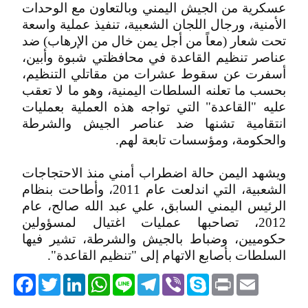
عسكرية من الجيش اليمني وبالتعاون مع الوحدات
الأمنية، ورجال اللجان الشعبية، تنفيذ عملية واسعة
تحت شعار (معاً من أجل يمن خال من الإرهاب) ضد
عناصر تنظيم القاعدة في محافظتي شبوة وأبين،
أسفرت عن سقوط عشرات من مقاتلي التنظيم،
بحسب ما تعلنه السلطات اليمنية، وهو ما لا تعقب
عليه "القاعدة" التي تواجه هذه العملية بعمليات
انتقامية تشنها ضد عناصر الجيش والشرطة
والحكومة، ومؤسسات تابعة لهم.
ويشهد اليمن حالة اضطراب أمني منذ الاحتجاجات
الشعبية، التي اندلعت عام 2011، وأطاحت بنظام
الرئيس اليمني السابق، علي عبد الله صالح، عام
2012، تصاحبها عمليات اغتيال لمسؤولين
حكوميين، وضباط بالجيش والشرطة، تشير فيها
السلطات بأصابع الاتهام إلى "تنظيم القاعدة".
acebook
Twitter
LinkedIn
WhatsApp
Line
Telegram
Viber
Skype
Print
Email