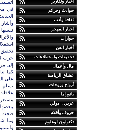
أخبار وتقارير
اتسمت ب
في محا
حوادث وجرائم
الحديث
ثقافة وأدب
وأشار 
اخبار المهجر
نفسها 
والأتر
حوارات
استقلا
أخبار الفن
تحقيق 
تحقيقات واستطلاعات
إلى مر
مال وأعمال
كما تن
عشاق الرياضة
على الم
أزواج وزوجات
تسلم ف
علاقات 
بانوراما
مستعرض
عربي .. دولي
حروف وأقلام
فتحت آف
وما شك
تكنولوجيا وعلوم
والتنمو