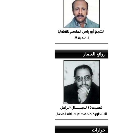
الشيخ أبو راس الحاسم للقضايا
الصعبة.!!.
روائع العصار
قصيدة (الــجــبــــال) للراحل
الأسطورة محمد عبد الاله العصار
حوارات