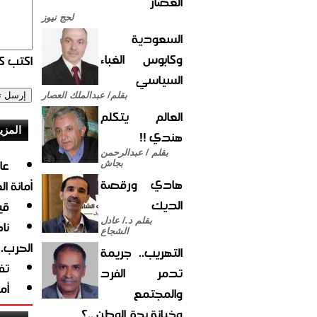
العصار
لحج نيوز
السعودية
وكابوس الغباء
اكتب كو
السياسي
بقلم/ عبدالملك العصار
العالم يتكلم
المزي
هندي !!
بقلم / عبدالرحمن
بجاش
هادي ورقصة
أمانة ا
الديك
قي
بقلم د./ عادل
نا
الشجاع
الحرب.
التهريب.. جريمة
تف
تدمر الفرد
أم
والمجتمع
وخيانة بحق الوطن ..؟