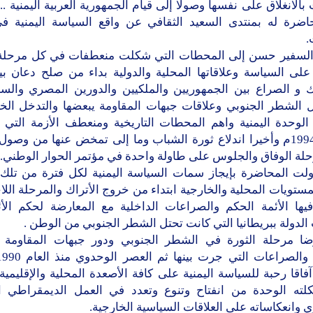
الانغلاق على نفسها وصولا إلى قيام الجمهورية العربية اليمنية ..
ضرة له بمنتدى السعيد الثقافي عن واقع السياسة اليمنية ف
.
السفير حسن إلى المحطات التي شكلت منعطفات في كل مرحل
على السياسة وعلاقاتها المحلية والدولية بداء من صلح دعان بين
اك و الصراع بين الجمهوريين والملكيين والدورين المصري والس
ل الشطر الجنوبي وعلاقات جبهات المقاومة يبعضها والتدخل الخ
الوحدة اليمنية واهم المحطات التاريخية ومنعطف الأزمة التي 
حرب 1994م وأخيرا اندلاع ثورة الشباب وما إلى تمخض عنها من وصول 
حلة الوفاق والجلوس على طاولة واحدة في مؤتمر الحوار الوطني.
اولت المحاضرة بإيجاز سمات السياسة اليمنية لكل فترة من تلك 
ستويات المحلية والخارجية ابتداء من خروج الأتراك والمرحلة اللا
يها الأئمة الحكم والصراعات الداخلية مع المعارضة لحكم الأئ
الدولة ببريطانيا التي كانت تحتل الشطر الجنوبي من الوطن .
ا مرحلة الثورة في الشطر الجنوبي ودور جبهات المقاومة وع
اقا رحبة للسياسة اليمنية على كافة الأصعدة المحلية والإقليمية 
لته الوحدة من انفتاح وتنوع وتعدد في العمل الديمقراطي 
ي وانعكاساته على العلاقات السياسية الخارجية.