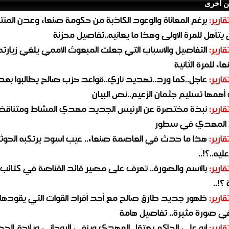
ن أخرى
قارير:
برغم المعاناة والوعود الكاذبة من حكومة صنعاء وعدن المن
يتأهل للمرة الاولى وهذا ما يعانيه..تفاصيل محزنة
قارير:
التفاصيل والاسباب التي جعلت المبعوث الأممي يلغي زيارته 
اء للمرة الثانية
قارير:
عاجل..كما ورد..تهديد ناري..قواعد حزب صالح يطالبوا بعد
همها تسليم جثمان الزعيم..نص البيان
قارير:
نبذة مختصرة عن الرئيس الجديد مهدي المشاط ومتناق
 المهدي في سطور
قارير:
هذا ما حدث في العاصمة صنعاء.. عيب اسود يرتكبه الحوثي
يه..؟!..
قارير:
بالاسم والصورة.. تعرف على مصير قائد القناصة في كتائب
؟!..
قارير:
ظهور جديد طارق صالح مع أحد أفراد القوات التي يقودها
في صورة مثيرة.. تفاصيل هامة
قارير:
ابو علي الحاكم يعتقل المهدي وينفي الروحاني ويلاحق الح