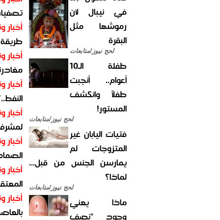
في نيبال لأن
تصفيات
رموشها مثل
أخبار وت
البقرة
طريقة 
لحج نيوز/متابعات
أخبار وت
طفلة الـ10
مغادرت
أعوام.. أنجبت
أخبار وت
طفلاً وانكشف
النفط..
المستور!
أخبار وت
لحج نيوز/متابعات
لمشرف 
فتيات اليابان غير
أخبار وت
المتزوجات لم
الصماد.
يمارسن الجنس من قبل...
أخبار وت
لماذا؟
المعتقل
لحج نيوز/متابعات
أخبار وت
ماذا يعني
بالعاص
وجود "نصف