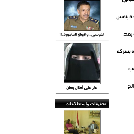
ة بنفس
 بعد
القوسي.. والابواق الماجورة..!!
ة بشركة
صب
لح
عابر على أطلال وطن
تحقيقات واستطلاعات