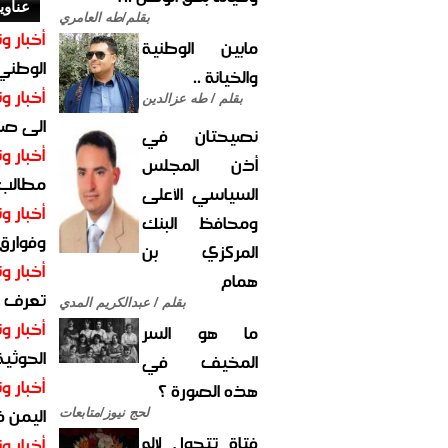
عناوي
بقلم/طه العامري
أخبار وت
مابين الوطنية
الوطني 
والخيانة ..
أخبار وت
بقلم / طه عزالدين
الى صنع
نصيحتان في
أخبار وت
أذن المجلس
مطالب أ
السياسي الأعلى
أخبار وت
ومحافظ البنك
وفوارق
المركزي بن
أخبار وت
همام
تعرف عل
بقلم / عبدالكريم المدي
أخبار وت
ما هو السر
الحوثية 
المخيف في
أخبار وت
هذه الصورة ؟
اليمن 
لحج نيوز/متابعات
فتاة تتحول لإله
أخبار وت