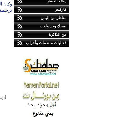
روائع العصار
وكان أ
كاركتير
ترحيبية
مناظر من اليمن
ضحك وجد ولعب
من الذاكرة
فعاليات منظمات وأحزاب
إرس