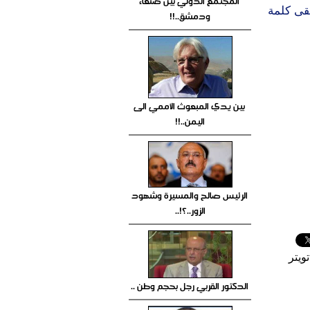
المجتمع الدولي بين صنعاء
قى كلمة
ودمشق..!!
بين يدي المبعوث الأممي الى
اليمن..!!
الرئيس صالح والمسيرة وشهود
الزور..؟!..
ويتر
الدكتور القربي رجل بحجم وطن ..