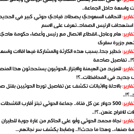
 واسعة داخل الجماعة..
قارير:
التحالف السعودي يصطاد قيادي حوثي كبير في الحديد
استهداف الرئيس الصماد..تعرف على الاسم
قارير:
هام وعاجل..انقطاع الاتصال مع رئيس وأعضاء حكومة هادي
هم جزيرة سقرى
قارير:
خطير جدا..بسبب هذه الكارثة والمشاركة فيها اقالات واسع
؟!.. تفاصيل صادمة
قارير:
للمزيد من الهيمنة والابتزاز..الحوثيون يستحدثون هذا المن
جديد في المحافظات..؟!
قارير:
بالادلة والإثباتات تكشف عن تفاصيل تورط الحوثيين بقتل صا
.؟!..
قارير:
500 دولار عن كل فتاة.. جماعة الحوثي تبتز أقارب الناشطات
ات للافراج عنهن..؟!..
قارير:
نجاة محمد الحوثي وأبو علي الحاكم من غارة جوية للطيران
مة صنعاء.. وهذا ما حدث!!.. وضابط يكشف سر نجاتهم...