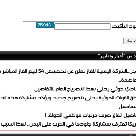
د التأكيد:
د من "أخبار وتقارير"
عاجل..الشركة اليمنية للغاز تعلن عن تخصيص 54 لبيع 
لعاصمة...
ادي حوثي يدلي بهذا التصريح الهام..التفاصيل
طق القوات الحوثية يدلي بتصريح جديد ويؤكد مشاركة هذه الد
.تفاصيل
اصيل اتفاق صرف مرتبات موظفي الدولة..!
ريكا تعترف بمشاركة جنودها في الحرب على اليمن.. لهذا السبب