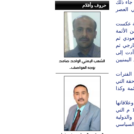
 جاء ذلك
حروف وأقلام
ي العصر
ة عكست
 الأئمة
عودي ثم
ارجي ثم
أدت إلى
اليمنيين
الشعب اليمني الواحد صامد
بوجه العواصف..
الفترات
حقة التي
مة وكذا
لاقاتها
يبعضها والصراعات التي جرت بينها ثم العصر الوحدوي منذ العام 1990 م التي
والدولية
السياسي