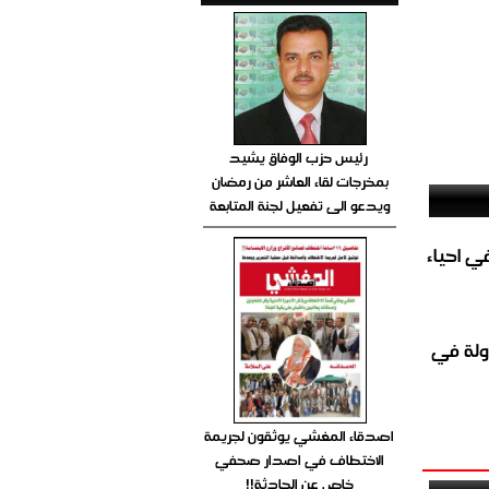
رئيس حزب الوفاق يشيد
بمخرجات لقاء العاشر من رمضان
ويدعو الى تفعيل لجنة المتابعة
الغاز المباشر في احياء
ولة في
اصدقاء المغشي يوثقون لجريمة
الاختطاف في اصدار صحفي
خاص عن الحادثة!!