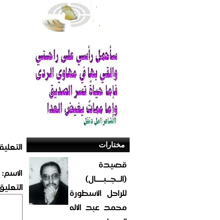
التعليق
مختارات
قصيدة
الاسم:
(الــجــبــــال)
التعليق:
للراحل الأسطورة
محمد عبد الاله