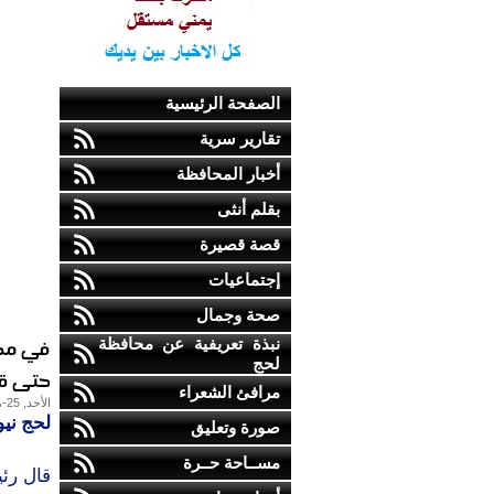
الصفحة الرئيسية
تقارير سرية
أخبار المحافظة
بقلم أنثى
قصة قصيرة
إجتماعيات
صحة وجمال
في محا
نبذة تعريفية عن محافظة
لحج
حتى قيا
مرافئ الشعراء
الأحد, 25-مايو-2014
لحج ني
صورة وتعليق
مســاحة حــرة
قال رئي