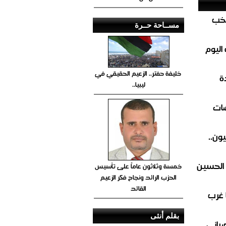
تخب
مســاحة حــرة
اليوم
خليفة حفتر.. الزعيم الحقيقي في
ة
ليبيا..
ضات
ون..
 الحسين
خمسة وثلاثون عاماً على تأسيس
الحزب الرائد ونجاح فكر الزعيم
القائد
 غرب
بقلم أنثى
صباني