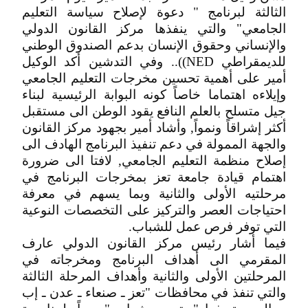
الثالثة لبرنامج " دعوة لإصلاح سياسة التعليم
الجامعي" والتي ينفذها مركز القانون الدولي
والإنساني وحقوق الإنسان بدعم الصندوق الوطني
للديمقراطي NED)).. وفي التدشين أكد الوكيل
أمير على أهمية تحسين مخرجات التعليم الجامعي
وإيلاءه اهتماما خاصاً كونه البوابة الرئيسية لبناء
جيل متسلح بالعلم النافع يقود الوطن الى مستقبل
أكثر إشراقاً ونمواً, وأشاد أمير بجهود مركز القانون
والجهة الممولة في دعم تنفيذ البرنامج الهادف الى
إصلاح منظمة التعليم الجامعي, لافتا الى ضرورة
اهتمام قيادة جامعة تعز بمخرجات البرنامج في
مرحلتيه الأولى والثانية وبما يسهم في معرفة
احتياجات العصر والتركيز على التخصصات النوعية
التي توفر فرص عمل للشباب.
فيما أشار رئيس مركز القانون الدولي عارف
المقرمي الى أهداف البرنامج ومخرجاته في
المرحلتين الأولى والثانية وأهداف المرحلة الثالثة
والتي تنفذ في محافظات "تعز ـ صنعاء ـ عدن ـ إب