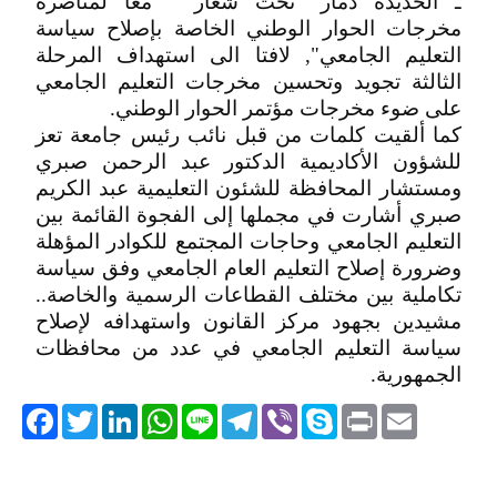
ـ الحديدة ذمار" تحت شعار " معاً لمناصرة
مخرجات الحوار الوطني الخاصة بإصلاح سياسة
التعليم الجامعي", لافتا الى استهداف المرحلة
الثالثة تجويد وتحسين مخرجات التعليم الجامعي
على ضوء مخرجات مؤتمر الحوار الوطني.
كما ألقيت كلمات من قبل نائب رئيس جامعة تعز
للشؤون الأكاديمية الدكتور عبد الرحمن صبري
ومستشار المحافظة للشئون التعليمية عبد الكريم
صبري أشارت في مجملها إلى الفجوة القائمة بين
التعليم الجامعي وحاجات المجتمع للكوادر المؤهلة
وضرورة إصلاح التعليم العام الجامعي وفق سياسة
تكاملية بين مختلف القطاعات الرسمية والخاصة..
مشيدين بجهود مركز القانون واستهدافه لإصلاح
سياسة التعليم الجامعي في عدد من محافظات
الجمهورية.
acebook
Twitter
LinkedIn
WhatsApp
Line
Telegram
Viber
Skype
Print
Email