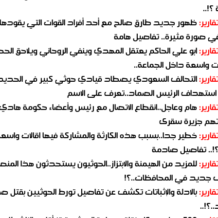
؟!..
قارير:
ظهور جديد طارق صالح مع أحد أفراد القوات التي يقودها
في صورة مثيرة.. تفاصيل هامة
قارير:
ابو علي الحاكم يعتقل المهدي وينفي الروحاني ويلاحق الح
 واسعة داخل الجماعة..
قارير:
التحالف السعودي يصطاد قيادي حوثي كبير في الحديد
استهداف الرئيس الصماد..تعرف على الاسم
قارير:
هام وعاجل..انقطاع الاتصال مع رئيس وأعضاء حكومة هادي
هم جزيرة سقرى
قارير:
خطير جدا..بسبب هذه الكارثة والمشاركة فيها اقالات واسع
؟!.. تفاصيل صادمة
قارير:
للمزيد من الهيمنة والابتزاز..الحوثيون يستحدثون هذا المن
جديد في المحافظات..؟!
قارير:
بالادلة والإثباتات تكشف عن تفاصيل تورط الحوثيين بقتل صا
.؟!..