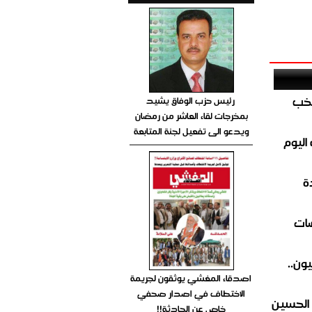
تخب
رئيس حزب الوفاق يشيد
بمخرجات لقاء العاشر من رمضان
ويدعو الى تفعيل لجنة المتابعة
اليوم
ة
ضات
ون..
اصدقاء المغشي يوثقون لجريمة
الاختطاف في اصدار صحفي
 الحسين
خاص عن الحادثة!!