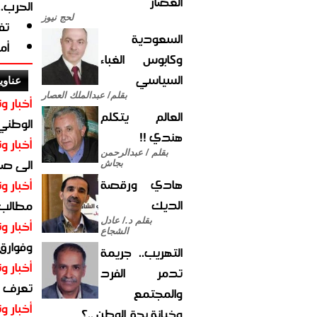
العصار
الحرب.
لحج نيوز
تف
السعودية
أم
وكابوس الغباء
السياسي
عناوي
بقلم/ عبدالملك العصار
أخبار وت
العالم يتكلم
الوطني 
هندي !!
أخبار وت
بقلم / عبدالرحمن
الى صنع
بجاش
هادي ورقصة
أخبار وت
الديك
مطالب أ
بقلم د./ عادل
أخبار وت
الشجاع
وفوارق
التهريب.. جريمة
أخبار وت
تدمر الفرد
تعرف عل
والمجتمع
أخبار وت
وخيانة بحق الوطن ..؟