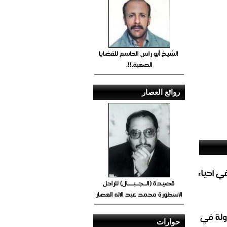
الشيخ أبو راس الحاسم للقضايا
الصعبة.!!.
روائع العصار
الغاز المباشر في احياء
قصيدة (الــجــبــــال) للراحل
الأسطورة محمد عبد الاله العصار
ولة في
حوارات