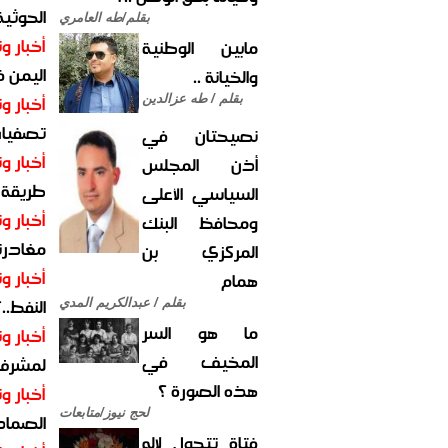
الحوثية 
بقلم/طه العامري
أخبار وت
مابين الوطنية
اليمن 
والخيانة ..
أخبار وت
بقلم / طه عزالدين
تصفيات
نصيحتان في
أخبار وت
أذن المجلس
طريقة 
السياسي الأعلى
أخبار وت
ومحافظ البنك
مغادرت
المركزي بن
أخبار وت
همام
النفط..
بقلم / عبدالكريم المدي
ما هو السر
أخبار وت
المخيف في
لمشرف 
هذه الصورة ؟
أخبار وت
لحج نيوز/متابعات
الصماد.
فتاة تتحول لإله