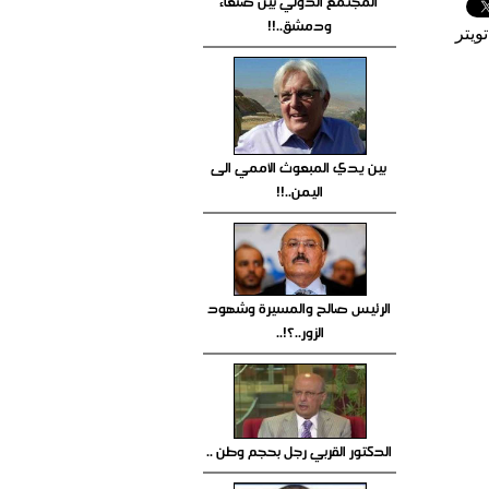
المجتمع الدولي بين صنعاء
ودمشق..!!
ويتر
بين يدي المبعوث الأممي الى
اليمن..!!
الرئيس صالح والمسيرة وشهود
الزور..؟!..
الدكتور القربي رجل بحجم وطن ..