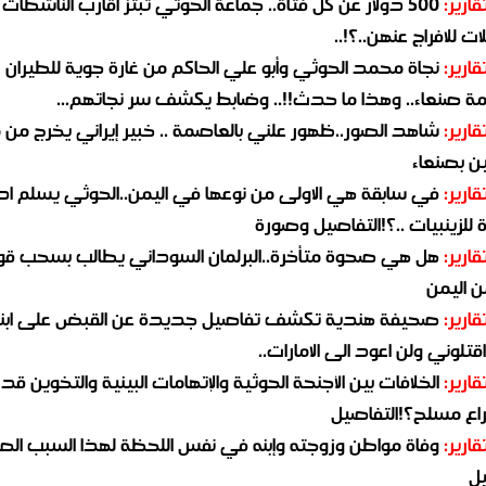
قارير:
500 دولار عن كل فتاة.. جماعة الحوثي تبتز أقارب الناشطات
ات للافراج عنهن..؟!..
قارير:
نجاة محمد الحوثي وأبو علي الحاكم من غارة جوية للطيران
مة صنعاء.. وهذا ما حدث!!.. وضابط يكشف سر نجاتهم...
قارير:
شاهد الصور..ظهور علني بالعاصمة .. خبير إيراني يخرج من 
ن بصنعاء
قارير:
في سابقة هي الاولى من نوعها في اليمن..الحوثي يسلم ادو
لزينبيات ..؟!التفاصيل وصورة
قارير:
هل هي صحوة متأخرة..البرلمان السوداني يطالب بسحب قو
ن اليمن
قارير:
صحيفة هندية تكشف تفاصيل جديدة عن القبض على ابنة
قتلوني ولن اعود الى الامارات..
قارير:
الخلافات بين الأجنحة الحوثية والإتهامات البينية والتخوين قد
اع مسلح؟!التفاصيل
قارير:
وفاة مواطن وزوجته وإبنه في نفس اللحظة لهذا السبب ال
يل