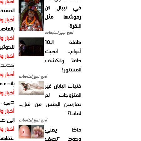
أخبار وت
في نيبال لأن
المعتقل
رموشها مثل
أخبار وت
البقرة
بالعاص
لحج نيوز/متابعات
أخبار وت
طفلة الـ10
للحوثيي
أعوام.. أنجبت
أخبار وت
طفلاً وانكشف
جديدة ل
المستور!
أخبار وت
لحج نيوز/متابعات
بلاده م
فتيات اليابان غير
أخبار وت
المتزوجات لم
دبي.. ا
يمارسن الجنس من قبل...
أخبار وت
لماذا؟
إلى صر
لحج نيوز/متابعات
أخبار وت
ماذا يعني
..تفاص
وجود "نصف