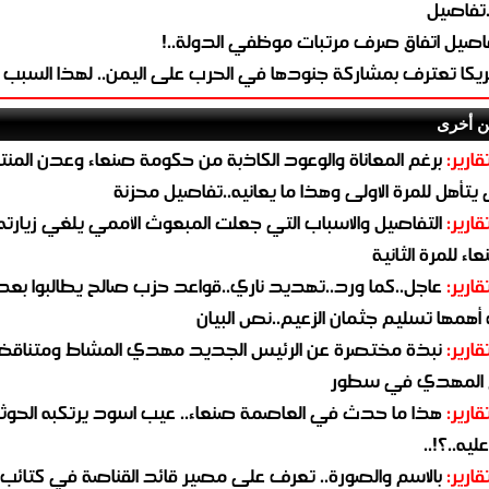
.تفاصيل
اصيل اتفاق صرف مرتبات موظفي الدولة..!
ريكا تعترف بمشاركة جنودها في الحرب على اليمن.. لهذا السبب
ن أخرى
قارير:
برغم المعاناة والوعود الكاذبة من حكومة صنعاء وعدن المن
يتأهل للمرة الاولى وهذا ما يعانيه..تفاصيل محزنة
قارير:
التفاصيل والاسباب التي جعلت المبعوث الأممي يلغي زيارته 
اء للمرة الثانية
قارير:
عاجل..كما ورد..تهديد ناري..قواعد حزب صالح يطالبوا بعد
همها تسليم جثمان الزعيم..نص البيان
قارير:
نبذة مختصرة عن الرئيس الجديد مهدي المشاط ومتناق
 المهدي في سطور
قارير:
هذا ما حدث في العاصمة صنعاء.. عيب اسود يرتكبه الحوثي
يه..؟!..
قارير:
بالاسم والصورة.. تعرف على مصير قائد القناصة في كتائب