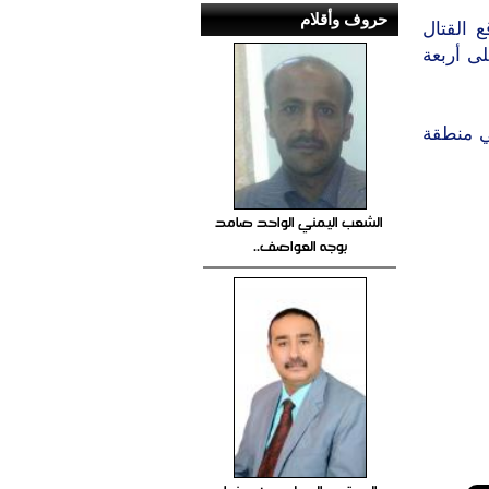
حروف وأقلام
 القتال
ى أربعة
ي منطقة
الشعب اليمني الواحد صامد
بوجه العواصف..