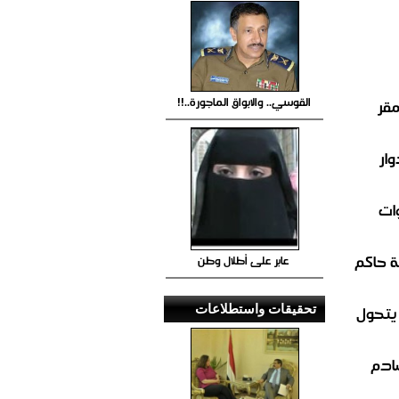
القوسي.. والابواق الماجورة..!!
مقر
ار
ات
 حاكم
عابر على أطلال وطن
 يتحول
تحقيقات واستطلاعات
صادم