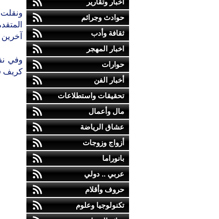
أخبار وتقارير
ونقلت 
حوادث وجرائم
المتقد
ثقافة وأدب
آخرين ب
اخبار المهجر
وفي نف
حوارات
كريف قر
أخبار الفن
تحقيقات واستطلاعات
مال وأعمال
عشاق الرياضة
أزواج وزوجات
بانوراما
عربي .. دولي
حروف وأقلام
تكنولوجيا وعلوم