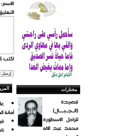
الاسم:
التعليق:
اكتب كو
المزي
مختارات
قصيدة
(الــجــبــــال)
أمانة ا
للراحل الأسطورة
قي
محمد عبد الاله
نا