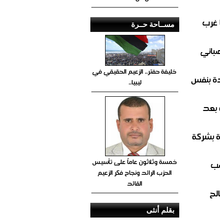
 غرب
مســاحة حــرة
صباني
خليفة حفتر.. الزعيم الحقيقي في
ة بنفس
ليبيا..
 بعد
ة بشركة
خمسة وثلاثون عاماً على تأسيس
صب
الحزب الرائد ونجاح فكر الزعيم
القائد
لح
بقلم أنثى