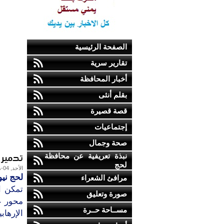
الصفحة الرئيسية
تقارير سرية
أخبار المحافظة
بقلم أنثى
قصة قصيرة
إجتماعيات
صحة وجمال
تدمير 
نبذة تعريفية عن محافظة
لحج
الأحد, 04-مايو-2014
لحج نيو
مرافئ الشعراء
تمكن ا
صورة وتعليق
محور ع
مســاحة حــرة
الإرهابي