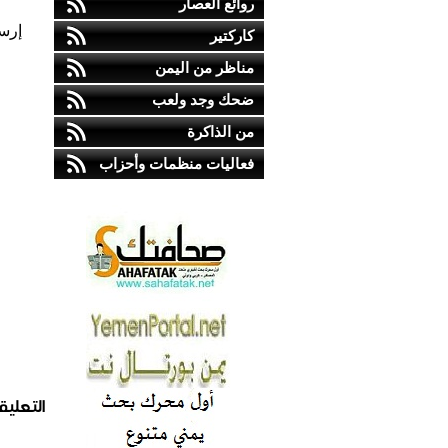
روائع العصار
إرس
كاركتير
مناظر من اليمن
ضحك وجد ولعب
من الذاكرة
فعاليات منظمات وأحزاب
التعليق