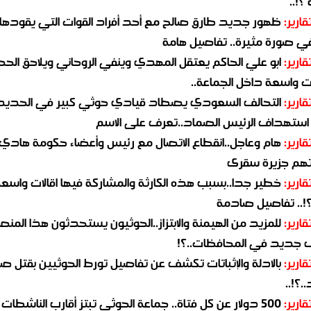
؟!..
قارير:
ظهور جديد طارق صالح مع أحد أفراد القوات التي يقودها
في صورة مثيرة.. تفاصيل هامة
قارير:
ابو علي الحاكم يعتقل المهدي وينفي الروحاني ويلاحق الح
 واسعة داخل الجماعة..
قارير:
التحالف السعودي يصطاد قيادي حوثي كبير في الحديد
استهداف الرئيس الصماد..تعرف على الاسم
قارير:
هام وعاجل..انقطاع الاتصال مع رئيس وأعضاء حكومة هادي
هم جزيرة سقرى
قارير:
خطير جدا..بسبب هذه الكارثة والمشاركة فيها اقالات واسع
؟!.. تفاصيل صادمة
قارير:
للمزيد من الهيمنة والابتزاز..الحوثيون يستحدثون هذا المن
جديد في المحافظات..؟!
قارير:
بالادلة والإثباتات تكشف عن تفاصيل تورط الحوثيين بقتل صا
.؟!..
قارير:
500 دولار عن كل فتاة.. جماعة الحوثي تبتز أقارب الناشطات