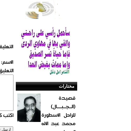
التعليق
الاسم:
التعليق:
مختارات
قصيدة
(الــجــبــــال)
للراحل الأسطورة
اكتب كو
محمد عبد الاله