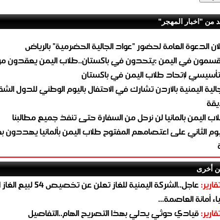
د من "اخبار المهجر"
لان الدعوة العامة لحضور "عواد الجالية الحضرمية" بالرياض
قسمون في اليمن :يتحدون في باكستان..طلاب اليمن يعقدون م
لتأسيسي لإتحاد طلاب اليمن في باكستان
جالية اليمنية بالأردن تشارك في الاحتفال باليوم الوطني للدول الش
قة
اب اليمن بالمانيا لن نرحل من السفارة حتى تنفذ جميع مطالبنا
يوم الثاني على اعتصامهم المفتوح طلاب اليمن بألمانيا يهددون ب
ن أخرى
قارير:
عاجل..الشركة اليمنية للغاز تعلن عن تخ
ء أمانة العاصمة...
قارير:
قيادي حوثي يدلي بهذا التصريح الهام..التفاصيل