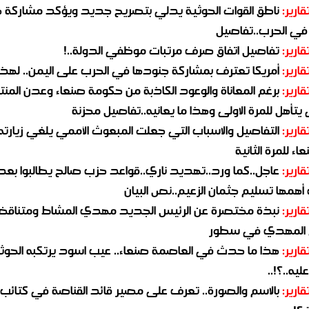
قارير:
ناطق القوات الحوثية يدلي بتصريح جديد ويؤكد مشاركة 
 في الحرب..تفاصيل
قارير:
تفاصيل اتفاق صرف مرتبات موظفي الدولة..!
قارير:
أمريكا تعترف بمشاركة جنودها في الحرب على اليمن.. لهذا
قارير:
برغم المعاناة والوعود الكاذبة من حكومة صنعاء وعدن المن
يتأهل للمرة الاولى وهذا ما يعانيه..تفاصيل محزنة
قارير:
التفاصيل والاسباب التي جعلت المبعوث الأممي يلغي زيارته 
اء للمرة الثانية
قارير:
عاجل..كما ورد..تهديد ناري..قواعد حزب صالح يطالبوا بعد
همها تسليم جثمان الزعيم..نص البيان
قارير:
نبذة مختصرة عن الرئيس الجديد مهدي المشاط ومتناق
 المهدي في سطور
قارير:
هذا ما حدث في العاصمة صنعاء.. عيب اسود يرتكبه الحوثي
يه..؟!..
قارير:
بالاسم والصورة.. تعرف على مصير قائد القناصة في كتائب