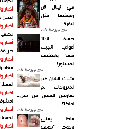
الحوثية 
في نيبال لأن
أخبار وت
رموشها مثل
اليمن 
البقرة
أخبار وت
لحج نيوز/متابعات
تصفيات
طفلة الـ10
أخبار وت
أعوام.. أنجبت
طريقة 
طفلاً وانكشف
أخبار وت
المستور!
مغادرت
لحج نيوز/متابعات
أخبار وت
فتيات اليابان غير
النفط..
المتزوجات لم
أخبار وت
يمارسن الجنس من قبل...
لمشرف 
لماذا؟
أخبار وت
لحج نيوز/متابعات
الصماد.
ماذا يعني
أخبار وت
وجود "نصف