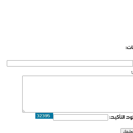
ات:
د التأكيد: