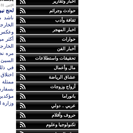
أخبار وتقارير
الإثنين, 31-مارس-2014
لحج ني
حوادث وجرائم
ناشد م
ثقافة وأدب
الخارج
اخبار المهجر
وعكس ن
أكثر م
حوارات
الخارج
أخبار الفن
مره نظ
تحقيقات واستطلاعات
السيئ 
في ذلك 
مال وأعمال
اختلاق 
عشاق الرياضة
ممثلة 
أزواج وزوجات
بسفارة
مؤكدين
بانوراما
وزارة ا
عربي .. دولي
حروف وأقلام
تكنولوجيا وعلوم