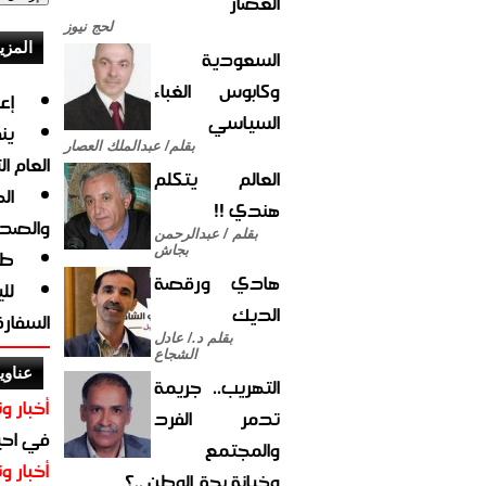
العصار
لحج نيوز
المزي
السعودية
وكابوس الغباء
إع
السياسي
ين
بقلم/ عبدالملك العصار
العام ا
العالم يتكلم
ال
هندي !!
والصدي
بقلم / عبدالرحمن
بجاش
طل
هادي ورقصة
لل
الديك
السفارة
بقلم د./ عادل
الشجاع
عناوي
التهريب.. جريمة
أخبار وت
تدمر الفرد
في احيا
والمجتمع
أخبار وت
وخيانة بحق الوطن ..؟