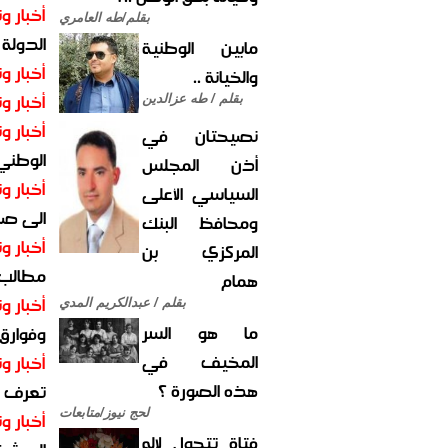
أخبار وت
بقلم/طه العامري
الدولة
مابين الوطنية
أخبار وت
والخيانة ..
أخبار وت
بقلم / طه عزالدين
أخبار وت
نصيحتان في
الوطني 
أذن المجلس
أخبار وت
السياسي الأعلى
الى صنع
ومحافظ البنك
أخبار وت
المركزي بن
مطالب أ
همام
أخبار وت
بقلم / عبدالكريم المدي
ما هو السر
وفوارق
المخيف في
أخبار وت
هذه الصورة ؟
تعرف عل
لحج نيوز/متابعات
أخبار وت
فتاة تتحول لإله