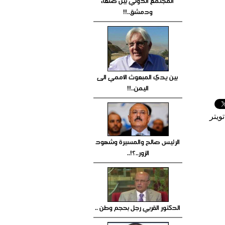
المجتمع الدولي بين صنعاء
ودمشق..!!
بين يدي المبعوث الأممي الى
اليمن..!!
ويتر
الرئيس صالح والمسيرة وشهود
الزور..؟!..
الدكتور القربي رجل بحجم وطن ..