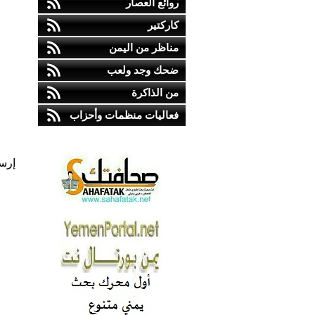
روائع العصار
كاركتير
مناظر من اليمن
ضحك وجد ولعب
من الذاكرة
فعاليات منظمات وأحزاب
إرس