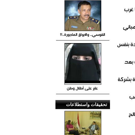
 غرب
صباني
القوسي.. والابواق الماجورة..!!
ة بنفس
 بعد
ة بشركة
عابر على أطلال وطن
صب
تحقيقات واستطلاعات
لح