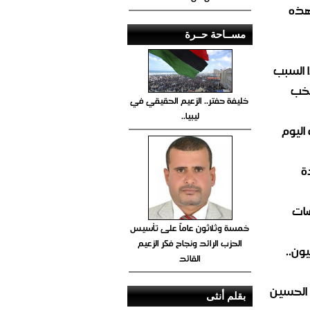
هذه
مســاحة حــرة
 السبب
تخب
خليفة حفتر.. الزعيم الحقيقي في
ليبيا..
اليوم
ة
ضات
خمسة وثلاثون عاماً على تأسيس
الحزب الرائد ونجاح فكر الزعيم
ون..
القائد
 الحسين
بقلم أنثى