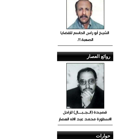
الشيخ أبو راس الحاسم للقضايا
الصعبة.!!.
روائع العصار
قصيدة (الــجــبــــال) للراحل
الأسطورة محمد عبد الاله العصار
حوارات