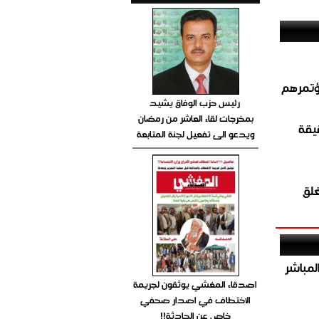
ؤتمرهم
رئيس حزب الوفاق يشيد
بمخرجات لقاء العاشر من رمضان
قيقة
ويدعو الى تفعيل لجنة المتابعة
غلق
صيص 54 لبيع الغاز المباشر
اصدقاء المغشي يوثقون لجريمة
الاختطاف في اصدار صحفي
خاص عن الحادثة!!