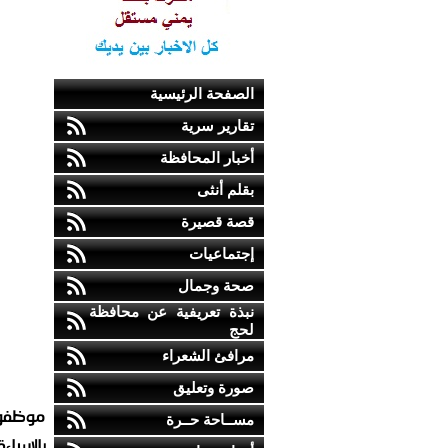
الصفحة الرئيسية
تقارير سرية
أخبار المحافظة
بقلم أنثى
قصة قصيرة
إجتماعيات
صحة وجمال
نبذة تعريفية عن محافظة
لحج
مرافئ الشعراء
صورة وتعليق
موظفو و
مســاحة حــرة
بالإساء