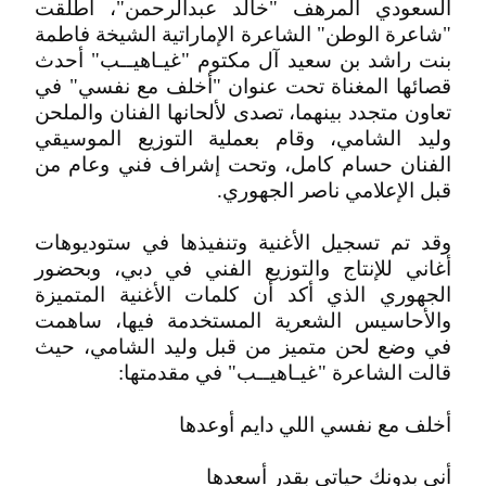
السعودي المرهف "خالد عبدالرحمن"، أطلقت
"شاعرة الوطن" الشاعرة الإماراتية الشيخة فاطمة
بنت راشد بن سعيد آل مكتوم "غيـاهيــب" أحدث
قصائها المغناة تحت عنوان "أخلف مع نفسي" في
تعاون متجدد بينهما، تصدى لألحانها الفنان والملحن
وليد الشامي، وقام بعملية التوزيع الموسيقي
الفنان حسام كامل، وتحت إشراف فني وعام من
قبل الإعلامي ناصر الجهوري.
وقد تم تسجيل الأغنية وتنفيذها في ستوديوهات
أغاني للإنتاج والتوزيع الفني في دبي، وبحضور
الجهوري الذي أكد أن كلمات الأغنية المتميزة
والأحاسيس الشعرية المستخدمة فيها، ساهمت
في وضع لحن متميز من قبل وليد الشامي، حيث
قالت الشاعرة "غيـاهيــب" في مقدمتها:
أخلف مع نفسي اللي دايم أوعدها
أني بدونك حياتي بقدر أسعدها