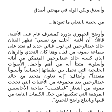
وأصدق ولكن الوله في مهجتي أصدق
من لحظة بالتغلي ما تعودها...
وأوضح الجهوري بدورة كمشرف عام على الأغنية،
قائلاً: "أن أغنية "أخلف مع نفسي" تظهر الفنان
خالد عبدالرحمن في ثوب غنائي جديد لم نعتد على
سماعة بصوته من قبل، وهنا كان التحدي والرهان
الذي كسبه خالد عبدالرحمن المتمكن من أدائه
وأسلوبة، مثبتاً أنه من أهم وأجمل الأصوات
الخليجية التي تحمل بين طبقاتها إحساساً وأسلوباً
متعدداً"، وأضاف: "إنه تعاون متجدد مع خالد
عبدالرحمن بعد مجموعة من الأغنيات التي نجحت
بصوته من أشعار "غيـاهيــب" صاحبة الأحاسيس
المرهفة التي تعكسها من خلال الكلمات النابعة من
قلبها وبابداع واضح للجميع".
هذا وقد بدأت الإذاعات الخليجية والعربية بث