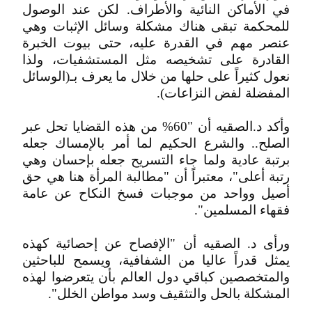
في الأماكن النائية والأطراف. لكن عند الوصول
للمحكمة تبقى هناك مشكلة وسائل الإثبات وهي
عنصر مهم في القدرة عليه، حتى بيوت الخبرة
القادرة على تشخيصه مثل المستشفيات، ولذا
نعول كثيراً على حلها من خلال ما يعرف بـ(الوسائل
المفضلة لفض النزاعات).
وأكد د.الصقيه أن "60% من هذه القضايا تحل عبر
الصلح.. والشرع الحكيم لما أمر بالإمساك جعله
برتبة عادية ولما جاء التسريح جعله بإحسان وهي
رتبة أعلى"، معتبراً أن "مطالبة المرأة هنا هي حق
أصيل وواحد من موجبات فسخ النكاح عن عامة
فقهاء المسلمين".
ورأى د. الصقيه أن "الإفصاح عن إحصائية كهذه
يمثل قدراً عاليا من الشفافية، ويسمح للباحثين
والمتخصصين كباقي دول العالم بأن يتعرضوا لهذه
المشكلة بالحل والتثقيف وسد مواطن الخلل".