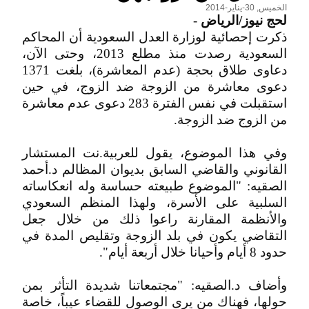
الخميس, 30-يناير-2014
لحج نيوز/الرياض
-
ذكرت إحصائية لوزارة العدل السعودية أن المحاكم
السعودية رصدت منذ مطلع 2013، وحتى الآن،
دعاوى طلاق بحجة (عدم المعاشرة)، بلغت 1371
دعوى معاشرة من الزوجة ضد الزوج، في حين
استقبلت في نفس الفترة 283 دعوى عدم معاشرة
من الزوج ضد الزوجة.
وفي هذا الموضوع، يقول للعربية.نت المستشار
القانوني والقاضي السابق بديوان المظالم د.أحمد
الصقيه: "الموضوع طبيعته حساسة وله انعكاساته
السلبية على الأسرة، ولهذا المنظم السعودي
والأنظمة المقارنة راعوا ذلك من خلال جعل
التقاضي يكون في بلد الزوجة وتقليص المدة في
حدود 8 أيام وأحيانا خلال أربعة أيام".
وأضاف د.الصقيه: "مجتمعاتنا شديدة التأثر بمن
حولها، فهناك من يرى الوصول للقضاء عيباً، خاصة