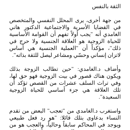
الثقة بالنفس
من جهة أخرى، يرى المحلل النفسي والمتخصص
في القضايا الأسرية والاجتماعية الدكتور هاني
الغامدي أنه "يجب أولاً تفهم أن القوامة الأساسية
للحياة الزوجية هو العلاقة الجنسية ولا حرج في
ذلك"، مؤكداً أن "العملية الجنسية هي أساس
لاتزان إنساني وحسّي ومشاعر ليصل للثقة بذاته".
وأضاف د.الغامدي: "حين تطالب الزوجة بذلك
ويكون هناك قصور في بيت الزوجية فهو حق لها،
وفي تراث السلف عشرات من القصص تؤكد أن
تلك العلاقة هي جزء أساسي للحياة الزوجية
السعيدة".
واستغرب د.الغامدي من "تعجب" البعض من تقدم
النساء بدعاوى بتلك قائلا: "هو رد فعل طبيعي
ويوجد في المحاكم سابقاً وحالياً، والعجب هو من