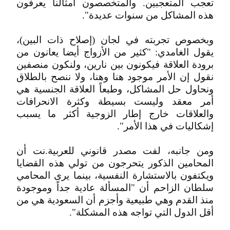
تعجب المتعجبين. والمتخصصون أمثالنا يعرفون
هذه المشاكل من سنوات عديدة".
وبخصوص تجربته في لجان (إصلاح ذات البين)،
يقول الغامدي: "كثير من الأزواج أيضا يعانون من
برودة العلاقة فيكونون بين نارين، ولنكون منصفين
نقول إن الأمر موجود هنا وهنا، ولا ننصح بالطلاق
ونحاول حل المشاكل، وطبعاً العلاقة الجنسية هي
أمر معقد وليست بسيطة وكثرة الانحرافات
والعلاقات خارج إطار الزوجية أكثر ما يسبب
إشكاليات في هذا الأمر".
ومن جانبه، لفت مصدر قانوني للعربية.نت أن
المحامين الذكور يتحرجون من تولي هذه القضايا
ويكتفون بالاستشارة النفسية، بينما يرى المحامي
سلطان الزاحم أن "المسألة عادية جداً وموجودة
منذ القدم وهي طبيعية وأجزم أن السعودية هي من
أقل الدول التي تواجه هذه المشكلة".