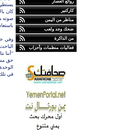
روائع العصار
يستطيع
كاركتير
كان با
صوته م
مناظر من اليمن
باستعاد
ضحك وجد ولعب
من الذاكرة
وفي خت
الباحث
فعاليات منظمات وأحزاب
"أننا ن
حق مشر
في تلك 