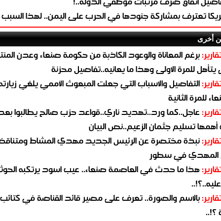
اصيل اتفاق صرف مرتبات موظفي الدولة..!
ريكا تعترف بمشاركة جنودها في الحرب على اليمن.. لهذا السبب
ن أخرى
قارير:
برغم المعاناة والوعود الكاذبة من حكومة صنعاء وعدن المن
يتأهل للمرة الاولى وهذا ما يعانيه..تفاصيل محزنة
قارير:
التفاصيل والاسباب التي جعلت المبعوث الأممي يلغي زيارته 
اء للمرة الثانية
قارير:
عاجل..كما ورد..تهديد ناري..قواعد حزب صالح يطالبوا بعد
همها تسليم جثمان الزعيم..نص البيان
قارير:
نبذة مختصرة عن الرئيس الجديد مهدي المشاط ومتناق
 المهدي في سطور
قارير:
هذا ما حدث في العاصمة صنعاء.. عيب اسود يرتكبه الحوثي
يه..؟!..
قارير:
بالاسم والصورة.. تعرف على مصير قائد القناصة في كتائب
؟!..