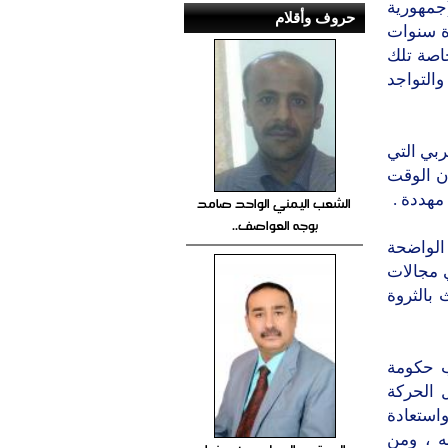
جمهورية
حروف وأقلام
، لعدة سنوات
اصة تلك
والتواجد
ربي التي
ن الوقت
مهددة .
الشعب اليمني الواحد صامد
بوجه العواصف..
لواضحة
 مجالات
 بالثروة
ب حكومة
ل الحركة
واستعادة
حه ، ومن