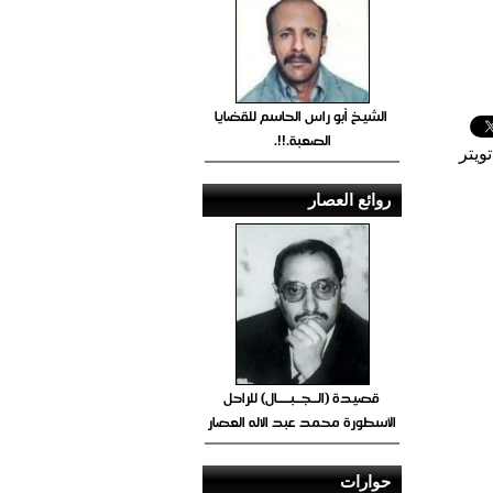
الشيخ أبو راس الحاسم للقضايا
الصعبة.!!.
ويتر
روائع العصار
قصيدة (الــجــبــــال) للراحل
الأسطورة محمد عبد الاله العصار
حوارات