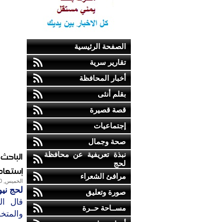
الصفحة الرئيسية
تقارير سرية
أخبار المحافظة
بقلم أنثى
قصة قصيرة
إجتماعيات
صحة وجمال
الباحث 
نبذة تعريفية عن محافظة
لحج
إستعاد
مرافئ الشعراء
الخميس, 30-يناير-2014
لحج ني
صورة وتعليق
قال ال
مســاحة حــرة
والمتخ