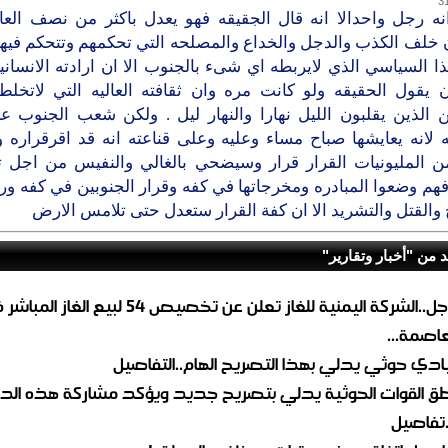
3
نه رجل واحدالا انه قال الجقيقه فهو يعدل باكثر من نصف العال
 خلف الكذب والدجل والخداع والمصلحه التي تحكمهم وتتحكم فيهم
ا السياسي الذي لايربطه اي شىء بالجنوب الا ان ارادته الانسان
ن يقول الحقيقه ولو كانت مره وان ثقافته العاليه التي لاتخلط 
ن الذين يقلبون الليل نهارا والنهار ليل . ولكن شعب الجنوب 
 لانه يعايشها صباح مساء وعليه وعلى قناعته انه قد اقرقراره 
ن المليونيات القرار قرار وسيضحي بالغالي والنفيس من اجل تن
فهم وضعوا المبادره ومخرجاتها في كفه وقرار الجنوبين في كفه ورغ
والقتل والتشريد الا ان كفة القرار ستعدل حتى تلامس الارض
د من "أخبار وتقارير"
عاجل..الشركة اليمنية للغاز تعلن عن تخصيص 54 لبيع 
لعاصمة...
ادي حوثي يدلي بهذا التصريح الهام..التفاصيل
طق القوات الحوثية يدلي بتصريح جديد ويؤكد مشاركة هذه الد
.تفاصيل