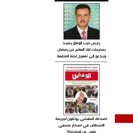
رئيس حزب الوفاق يشيد
بمخرجات لقاء العاشر من رمضان
ويدعو الى تفعيل لجنة المتابعة
اصدقاء المغشي يوثقون لجريمة
الاختطاف في اصدار صحفي
خاص عن الحادثة!!