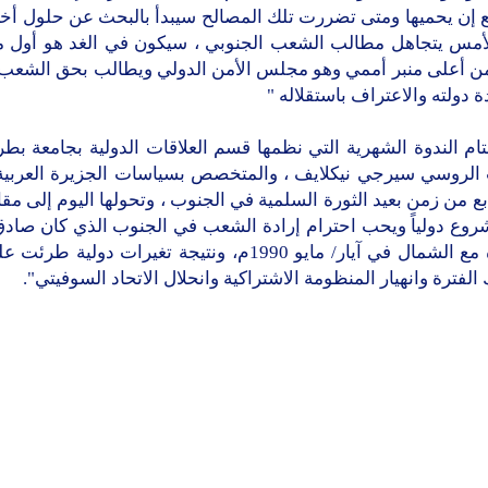
 إن يحميها ومتى تضررت تلك المصالح سيبدأ بالبحث عن حلول أخ
لأمس يتجاهل مطالب الشعب الجنوبي ، سيكون في الغد هو أول م
ن أعلى منبر أممي وهو مجلس الأمن الدولي ويطالب بحق الشعب 
ة دولته والاعتراف باستقلاله "
ام الندوة الشهرية التي نظمها قسم العلاقات الدولية بجامعة بط
 الروسي سيرجي نيكلايف ، والمتخصص بسياسات الجزيرة العربية 
تابع من زمن بعيد الثورة السلمية في الجنوب ، وتحولها اليوم إلى مقا
وع دولياً ويحب احترام إرادة الشعب في الجنوب الذي كان صادق
الوحدة مع الشمال في آيار/ مايو 1990م، ونتيجة تغيرات دولية 
الفترة وانهيار المنظومة الاشتراكية وانحلال الاتحاد السوفيتي".