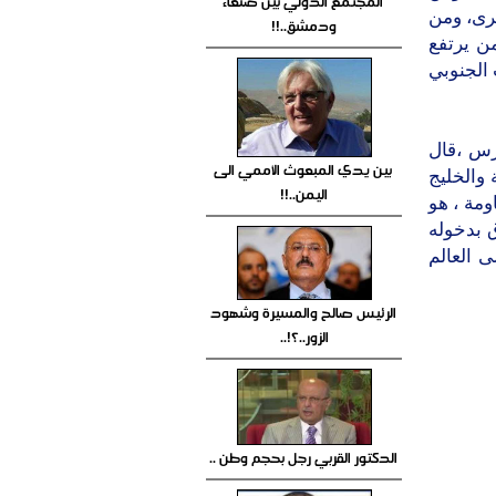
المجتمع الدولي بين صنعاء
رى، ومن
ودمشق..!!
ن يرتفع
الجنوبي
رس ،قال
بين يدي المبعوث الأممي الى
والخليج
اليمن..!!
ومة ، هو
 بدخوله
طرئت على العالم
الرئيس صالح والمسيرة وشهود
الزور..؟!..
الدكتور القربي رجل بحجم وطن ..