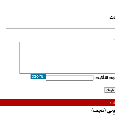
ات:
د التأكيد:
ات
تي (ضيف)