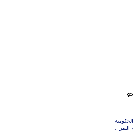
حو
حكومية
اليمن ،