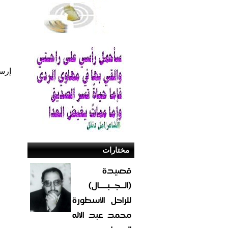
إرس
مختارات
قصيدة
(الــجــبــــال)
للراحل الأسطورة
محمد عبد الاله