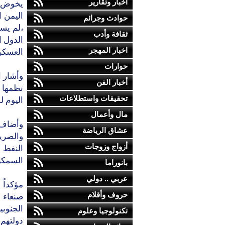
أخبار وتقارير
يخوض ا
حوادث وجرائم
،لم يس
ثقافة وأدب
الدول ا
اخبار المهجر
العسكري
حوارات
وأشار ا
أخبار الفن
نظمها 
تحقيقات واستطلاعات
اليوم 
مال وأعمال
وأضاف"
عشاق الرياضة
والصري
أزواج وزوجات
النفط و
السمكي
بانوراما
عربي .. دولي
مؤكداً
حروف وأقلام
صنعاء ا
الجنوبي
تكنولوجيا وعلوم
دولتهم،