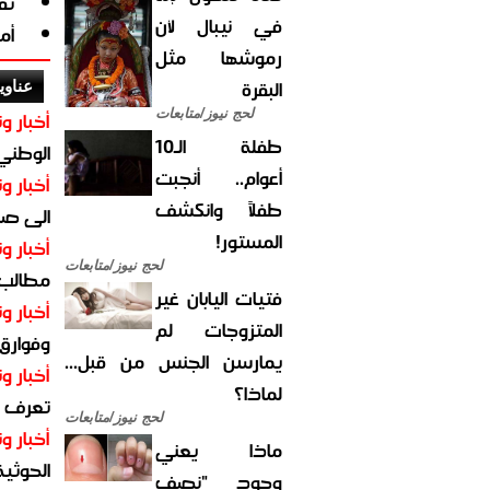
تف
في نيبال لأن
أم
رموشها مثل
البقرة
عناوي
لحج نيوز/متابعات
أخبار وت
طفلة الـ10
الوطني 
أعوام.. أنجبت
أخبار وت
طفلاً وانكشف
الى صنع
المستور!
أخبار وت
لحج نيوز/متابعات
مطالب أ
فتيات اليابان غير
أخبار وت
المتزوجات لم
وفوارق
يمارسن الجنس من قبل...
أخبار وت
لماذا؟
تعرف عل
لحج نيوز/متابعات
أخبار وت
ماذا يعني
الحوثية 
وجود "نصف