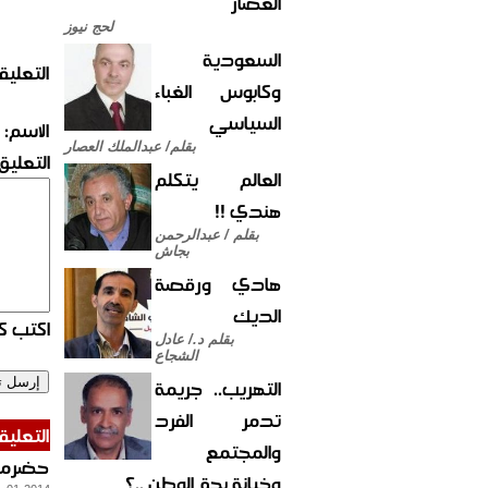
العصار
لحج نيوز
السعودية
التعليق
وكابوس الغباء
السياسي
الاسم:
بقلم/ عبدالملك العصار
التعليق:
العالم يتكلم
هندي !!
بقلم / عبدالرحمن
بجاش
هادي ورقصة
الديك
اكتب كو
بقلم د./ عادل
الشجاع
التهريب.. جريمة
تدمر الفرد
التعليق
والمجتمع
حضرمو
وخيانة بحق الوطن ..؟