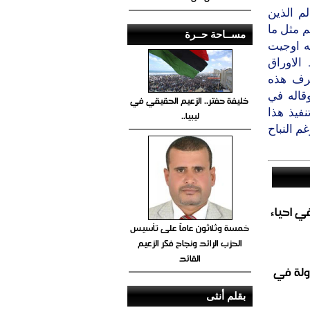
م الذين
 مثل ما
مســاحة حــرة
يه اوجيت
الاوراق
عرف هذه
وقاله في
خليفة حفتر.. الزعيم الحقيقي في
فيذ هذا
ليبيا..
م النباح
الغاز المباشر في احياء
خمسة وثلاثون عاماً على تأسيس
الحزب الرائد ونجاح فكر الزعيم
القائد
ولة في
بقلم أنثى