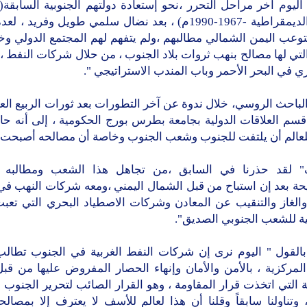
ليوم آخر مراحل التحرر ،نحو إستعادة دولتهم الجنوبية السابقة(
اليمن الديمقراطية -1967-1990م) ، بعد نضال سلمي طويل وفريد 
توعب اليمن الشمالي مطالبهم ،ولم يتفهم لهم المجتمع الدولي وخ
لتي لها مصالح بنهب ثروات بلاد الجنوب ، من حلال شركات النفط ، 
 في البحر الأحمر وباب المندب الاستراتيجي ".
لباحث الروسي، خلال ندوة عن آخر التطورات بعد ثورات الربيع الع
قسم العلاقات الدولية بجامعة بطرس بورج الحكومية ، إلى أنه حا
للعالم أن يلتفت للجنوب وشعب الجنوب وخاصة أن مصالحه أصبحت 
 لقد حذرنا في السابق ،من تجاهل هذا الشعب ومطالبه ا
حة بعد إن استباح من قبل الشمال اليمني ،ومعه شركات النهب في
الغاز والتنقيب عن المعادن وشركات الاصطياد البحري التي تعبث
ة للشعب الجنوبي الصديق".
 بالقول " اليوم نرى إن شركات النفط الغربية في الجنوب تطال
لمركزية ، بالأمن والأمان وإنهاء الحصار المفروض عليها من قب
ة التي اتخذت قرار المقاومة ، وهو القرار الصائب لتحرير الجنوب 
 وتناولنا سابقاً وقلنا أن هذا لعالم للأسف لا يعترف إلا بمصال