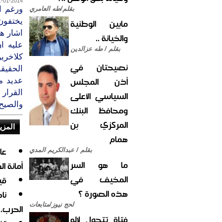
1-01-2014
ورغم ا
بقلم/طه العامري
مابين الوطنية
يختفون
اشار هذ
والخيانة ..
عليه ا
بقلم / طه عزالدين
كلاخري
نصيحتان في
الحقيقه
أذن المجلس
عديد م
القرار 
السياسي الأعلى
والصيح 
ومحافظ البنك
المركزي بن
المزي
همام
بقلم / عبدالكريم المدي
ما هو السر
أمانة ا
المخيف في
قي
هذه الصورة ؟
نا
لحج نيوز/متابعات
الحرب.
فتاة تتحول لإله