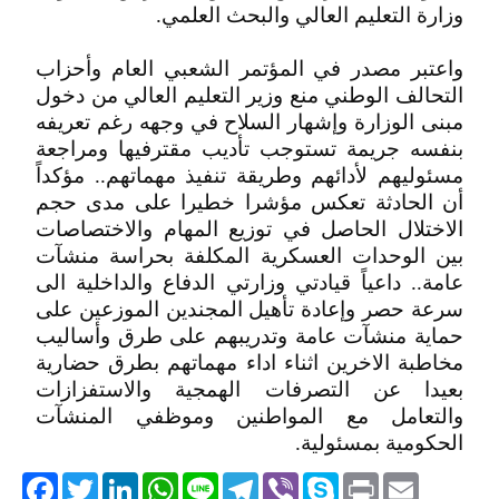
وزارة التعليم العالي والبحث العلمي.
واعتبر مصدر في المؤتمر الشعبي العام وأحزاب
التحالف الوطني منع وزير التعليم العالي من دخول
مبنى الوزارة وإشهار السلاح في وجهه رغم تعريفه
بنفسه جريمة تستوجب تأديب مقترفيها ومراجعة
مسئوليهم لأدائهم وطريقة تنفيذ مهماتهم.. مؤكداً
أن الحادثة تعكس مؤشرا خطيرا على مدى حجم
الاختلال الحاصل في توزيع المهام والاختصاصات
بين الوحدات العسكرية المكلفة بحراسة منشآت
عامة.. داعياً قيادتي وزارتي الدفاع والداخلية الى
سرعة حصر وإعادة تأهيل المجندين الموزعين على
حماية منشآت عامة وتدريبهم على طرق وأساليب
مخاطبة الاخرين اثناء اداء مهماتهم بطرق حضارية
بعيدا عن التصرفات الهمجية والاستفزازات
والتعامل مع المواطنين وموظفي المنشآت
الحكومية بمسئولية.
acebook
Twitter
LinkedIn
WhatsApp
Line
Telegram
Viber
Skype
Print
Email