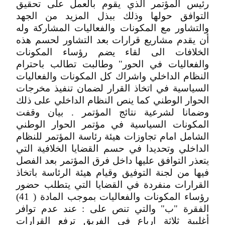
رئيس المؤتمر الذي يقوم بالعمل على تحقيق
التوافق حولها وذلك ببذل المزيد من الجهد
والتشاور مع المكونات والفعاليات المشاركة وله
أن يقدم مشاريع قرارات بعد التشاور لحسم هذه
الخلافات الى لقاء يضم رؤساء المكونات
والفعاليات في الحور" وطالبت تطالب باحترام
النظام الداخلي واشراك كل المكونات والفعاليات
السياسية في اتخاذ القرار لضمان تنفيذ مخرجات
الحوار الوطني كما ينص النظام الداخلي على ذلك
وضمانا لشرعية نتائج المؤتمر . بيان وقفت
المكونات السياسية في مؤتمر الحوار الوطني
الشامل امام تجاوزات هيئة رئاسة المؤتمر للنظام
الداخلي وتحديدا في حسم القضايا الخلافية التي
يتعذر التوافق عليها داخل فرق المؤتمر بعد الفصل
فيها من لجنة التوفيق وقيام هيئة الرئاسة باتخاذ
القرارات منفردة في القضايا التي يتطلب حضور
رؤساء المكونات والفعاليات بموجب المادة ( 41)
الفقرة "ب" والتي تنص على : عند عدم توافر
أغلبية ثلاثة ارباع في الفريق ترفع القرارات