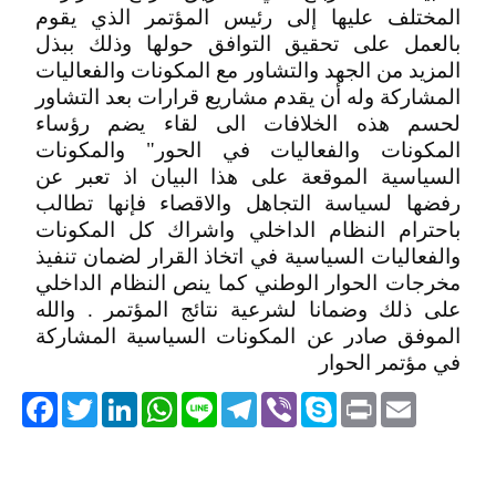
المختلف عليها إلى رئيس المؤتمر الذي يقوم
بالعمل على تحقيق التوافق حولها وذلك ببذل
المزيد من الجهد والتشاور مع المكونات والفعاليات
المشاركة وله أن يقدم مشاريع قرارات بعد التشاور
لحسم هذه الخلافات الى لقاء يضم رؤساء
المكونات والفعاليات في الحور" والمكونات
السياسية الموقعة على هذا البيان اذ تعبر عن
رفضها لسياسة التجاهل والاقصاء فإنها تطالب
باحترام النظام الداخلي واشراك كل المكونات
والفعاليات السياسية في اتخاذ القرار لضمان تنفيذ
مخرجات الحوار الوطني كما ينص النظام الداخلي
على ذلك وضمانا لشرعية نتائج المؤتمر . والله
الموفق صادر عن المكونات السياسية المشاركة
في مؤتمر الحوار
acebook
Twitter
LinkedIn
WhatsApp
Line
Telegram
Viber
Skype
Print
Email