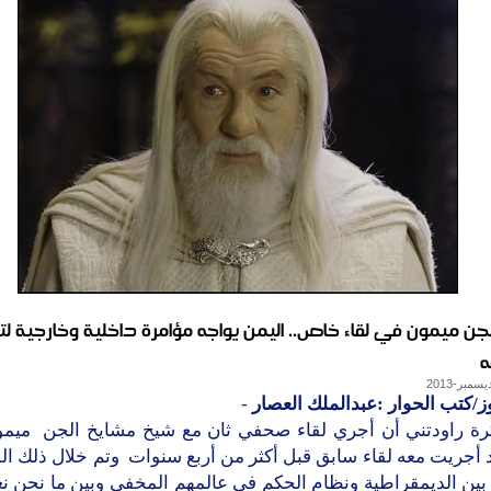
جن ميمون في لقاء خاص.. اليمن يواجه مؤامرة داخلية وخارجية لت
ه
ز/كتب الحوار :عبدالملك العصار
-
رة راودتني أن أجري لقاء صحفي ثان مع شيخ مشايخ الجن ميم
أجريت معه لقاء سابق قبل أكثر من أربع سنوات وتم خلال ذلك ال
 بين الديمقراطية ونظام الحكم في عالمهم المخفي وبين ما نحن ن