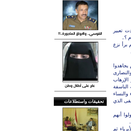
ت تعبير
القوسي.. والابواق الماجورة..!!
 ؟..
برأ نزع
يجاهدوا
النصارى
الإرهاب
عابر على أطلال وطن
 الناسفة
والنساء
فى الذي
تحقيقات واستطلاعات
لوا أنهم
رياء ثم