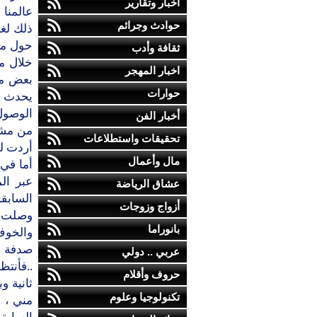
أخبار وتقارير
عالمنا 
حوادث وجرائم
ذلك لغ
حول ما 
ثقافة وأدب
خلال ما
اخبار المهجر
بعض مح
حوارات
يحدث في
الوصول 
أخبار الفن
من مشا
تحقيقات واستطلاعات
أردت له
مال وأعمال
أما في
عبر ال
عشاق الرياضة
السابقة
أزواج وزوجات
وصلت ا
بانوراما
والخوف
صدفة و
عربي .. دولي
..فأنت
حروف وأقلام
ثانية 
تكنولوجيا وعلوم
مني ، 