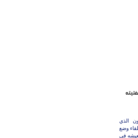
فتيته
ون الذي
لقاء وضع
عيشه في