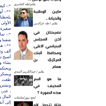
بقلم/طه العامري
*:- كي
مابين الوطنية
**:- أو
والخيانة ..
يلحظنا 
الأولى
بقلم / طه عزالدين
صغيرة و
نصيحتان في
*:- تم
أذن المجلس
شعبنا و
السياسي الأعلى
**:- هذ
ألف وثل
ومحافظ البنك
أصبح د
المركزي بن
يشاء وم
همام
ويحتكم 
بقلم / عبدالكريم المدي
ويسكن 
ما هو السر
طغت ال
المخيف في
وتشترو
، غدر، 
هذه الصورة ؟
المال و
لحج نيوز/متابعات
إلى أن
فتاة تتحول لإله