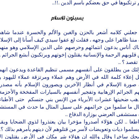
 ترتكبوها في حق بعضكم باسم الدين .!!..
يسيئون للإسلام
 جعلني كلامه أشعر بالحزن والغبن والألم والحسرة عندما شاهد
 مننا ظاهرا على وجهه ، فقلت لع عفوا سيدي كيف أسأنا إلى الإسلام
ناك أناس يدعون انتمائهم وحرصهم على الدين الإسلامي وهو منهم 
 قلوبهم الرحمة والإنسانية يقتلون إخوتهم ويرتكبون أبشع الجرائم .
تقصد ؟ ..
ولئك من يطلقون على أنفسهم مسمى تنظيم القاعدة ويدعون انهم 
 إعلاء كلمة الله في الأرض وهم عملاء ومرتزقة عملاء لليهود و
 صورة الإسلام في أنظار الآخرين ويصورون الإسلام بأنه مصدر 
هم الجرائم الإرهابية وتفجير أنفسهم بالسيارات المفخخة والأحزمة
ذهب ضحيتها عشرات الأبرياء من الإنس بني جنسكم حتى الأطباء 
ال ما سلموا من جرائمهم على سبيل المثال ما حدث في المستش
مستشفى العرضي بوزارة الدفاع ..
طعا .. لكن هؤلاء أصدروا مؤخرا بيان يعتذروا لذوي الضحايا ويقو
لموا ديات وتعويضات لأسر من قتلوهم لأن دينهم يأمرهم بذلك ؟..
حك ساخرا وقال والله ان هؤلاء شر مكان في الأرض يقتلون الأب