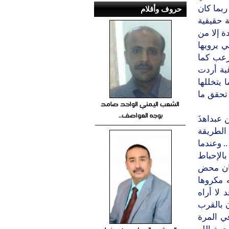
ربما كان
حروف وأقلام
 حقيقية
ة إلا من
ي يرويها
رعب كما
غبة أردت
 يتخللها
تحقق ما
الشعب اليمني الواحد صامد
بوجه العواصف..
عبداهذَ
الطريقة
. وعندما
الإحباط
كان محض
 مكروها
لا أراه
 بالقرب
ي المرة