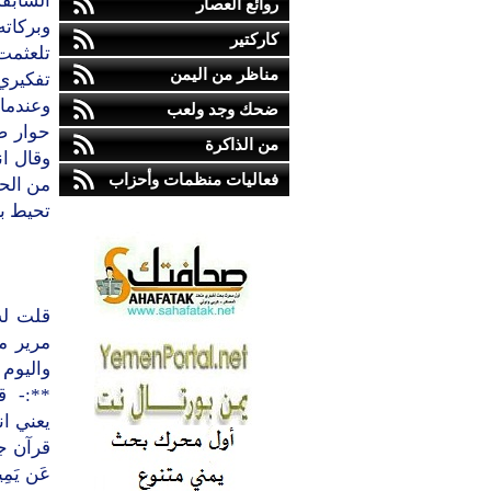
السابقة
روائع العصار
وبركات
كاركتير
تلعثمت
مناظر من اليمن
تفكيري
وعندما
ضحك وجد ولعب
حوار ص
من الذاكرة
وقال ان
فعاليات منظمات وأحزاب
من الحا
تحيط بك
قلت له
مرير مع
واليوم 
**:- ق
يعني ا
قرآن جديد
عَن يَمِين