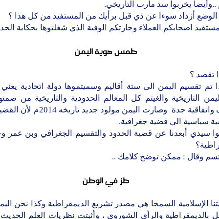
..وأيضا يخربوا سد مأرب التاريخي.
الوضع أزداد سوءا عن ذي قبل برأيك من المستفيد من كل هذا ؟
مستفيد اصحابكم العملاء وجارتكم الوفية الذي شغلتوها بحكاية الحدو
طمس هوية اليمن
ا تقصد ؟
ا تم تقسيم اليمن الى ستة أقاليم وسميتموها دولة اتحادية يعن
يمن التاريخية والغيتم كل المعالم الحدودية والتاريخية من ضمنها
الطائف واتفاقية جدة وصارت اليمن مولود جدي
ة سياسية الى قضية جغرافية.
وا سيدي أبعدنا عن قضية الحدود والتقسيم الجغرافي وبن عمر وح
راطية؟
سم وقال : ممكن توضح كلامك ..
طز في الوطن
نتنا الإسلامية السمحا هي مصدر تشريع الديمقراطية وكذا نحن اليم
 بالديمقراطية والرأي الشوروي ، وأثبتت نظريات العلم الحديث 