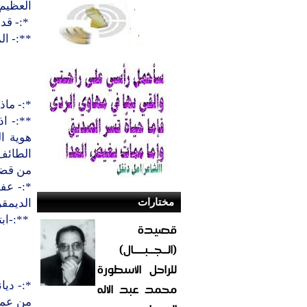
العظيم 
*:- قد 
**:- ال
*:- ماذ
**:- اذ
هوية ال
من قضي
*:- عف
مختارات
الديمق
**:-ابت
قصيدة
(الــجــبــــال)
للراحل الأسطورة
محمد عبد الاله
*:- ديا
من عمل