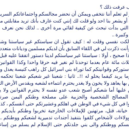
ف عرفت ذلك ؟
 لم تعلم أننا نتخفى ويمكن أن نحضر مجالسكم واجتماعاتكم السري
أو يشعر بنا احد ولو قلت لك إنني كنت عارف بأنك تريد مقابلتي من
 التي بدأت تبحث عن كيفية لقائي مرة أخرى .. لذلك نحن نعرف 
كبيرة ..
الكت نفسي وقلت له : كيف تقول ان سياستكم غير سياستنا وشع
أنت ذكرت لي في اللقاء السابق بأن لديكم مسلمين وديانات متعددة
ا صحيح ، أولا : سياستنا غير سياستكم لدينا دستور اتفقنا عليه قبل
اث مائة عام بعدما توحدنا لم نغير فيه حرفا واحدا وكذا القوانين 
ستوركم وقوانينكم كما توراة بني اسرائيل كل راهب كنيسة يعدل و
ا يريد كيفما يحلو له !!.. ثانيا : شعبنا غير شعبكم شعبنا تحكمه 
بها يعاهد ولا يخون ولا يغدر يحترم انتماءه لشعبه ويقدس الأرض ا
عليها أما شعبكم أصبح شعب عدو نفسه لا يحترم القوانين ولا يح
مصالح الشخصية والحزبية على مصلحة وطنكم اليمن صرتوا 
ا في كل شيء في الوطن في اهلكم وعشيرتكم حتى أنفسكم ، كذ
خيانة، قتل، مرتهنين للإملاءات الخارجية تخربوا وطنكم بأيديك
ولاءات لأشخاص كلفوا بتنفيذ أجندات تدميرية لشعبكم ووطنكم ..!
فسكم ووطنكم والى بني جلدتكم حتى الإسلام لم يسلم من إساءت