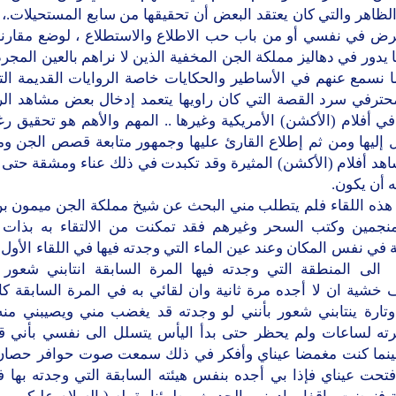
الظاهر والتي كان يعتقد البعض أن تحقيقها من سابع المستحيلات.، 
رض في نفسي أو من باب حب الاطلاع والاستطلاع ، لوضع مقارنة
يدور في دهاليز مملكة الجن المخفية الذين لا نراهم بالعين المجرد
 نسمع عنهم في الأساطير والحكايات خاصة الروايات القديمة الت
ترفي سرد القصة التي كان راويها يتعمد إدخال بعض مشاهد ال
 أفلام (الأكشن) الأمريكية وغيرها .. المهم والأهم هو تحقيق ر
إليها ومن ثم إطلاع القارئ عليها وجمهور متابعة قصص الجن وما
هد أفلام (الأكشن) المثيرة وقد تكبدت في ذلك عناء ومشقة حتى 
 أن يكون.
 هذه اللقاء فلم يتطلب مني البحث عن شيخ مملكة الجن ميمون بن 
منجمين وكتب السحر وغيرهم فقد تمكنت من الالتقاء به بذات 
 في نفس المكان وعند عين الماء التي وجدته فيها في اللقاء الأول .
لى المنطقة التي وجدته فيها المرة السابقة انتابني شعور ب
 خشية ان لا أجده مرة ثانية وان لقائي به في المرة السابقة 
تارة ينتابني شعور بأنني لو وجدته قد يغضب مني ويصيبني منه
ظرته لساعات ولم يحظر حتى بدأ اليأس يتسلل الى نفسي بأني قد 
وبينما كنت مغمضا عيناي وأفكر في ذلك سمعت صوت حوافر حصان
فتحت عيناي فإذا بي أجده بنفس هيئته السابقة التي وجدته بها ف