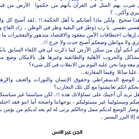
ضرب بهم المثل في القرآن بأنهم من حكموا الأرض من قبل
ري وأكثر... ؟
ذا صحيح ولكن ماذا أصابكم يا أهل الحكمة.!! ..لقد أصبح كل وا
فسي نفسي يا رب (وطز في البقية وطز في الوطن .. زاد القاح وا
 إرهاب اختطافات الأمن مفقود والاقتصاد متدهور والتفجيرات ما 
ري ولا مواطن وضعكم أصبح حدث ولا حرج !!..
كم أنكم أول من سكن الأرض كما ذكرت لي في اللقاء السابق بانكم
شاكل والحروب الأهلية والطائفية وغيرها هل بالامكان وضع مقا
 معه وما نحن عليه اليوم من الانفلات في كل شيء؟
عليا سائلا وفيما المقارنة...
 الوضع الديمقراطي وحقوق الإنسان والثورات والعنف والإره
حكم انكم تعايشتوا مع كل تلك التجارب؟
ل تريد أن أجيبك على تساؤلاتك هذه !!.. لكن سياستنا غير سياستك
كم ومسئولينا غير مسئوليكم ، توجهاتنا واضحة أما انتو فقد اختل
 وصار الوضع لديكم ممل وحالكم يرثى له لم يعد لديكم من يؤمن ب
إلا النزر اليسير ..
الجن غير الإنس