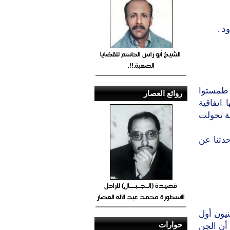
د .
الشيخ أبو راس الحاسم للقضايا
الصعبة.!!.
ي طمستوا
روائع العصار
 اتفاقية
د تاريخه 2014م لأن القضية تحولت
دثنا عن
قصيدة (الــجــبــــال) للراحل
الأسطورة محمد عبد الاله العصار
نيون أول
حوارات
أن الجن