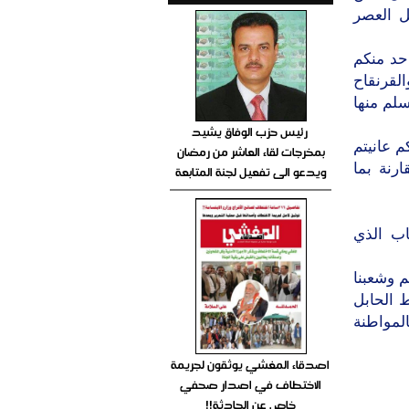
 العصر
حد منكم
لقرنقاح
سلم منها
رئيس حزب الوفاق يشيد
 عانيتم
بمخرجات لقاء العاشر من رمضان
رنة بما
ويدعو الى تفعيل لجنة المتابعة
اب الذي
م وشعبنا
ط الحابل
المواطنة
اصدقاء المغشي يوثقون لجريمة
الاختطاف في اصدار صحفي
خاص عن الحادثة!!