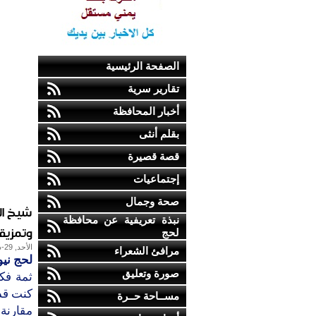
الصفحة الرئيسية
تقارير سرية
أخبار المحافظة
بقلم أنثى
قصة قصيرة
إجتماعيات
صحة وجمال
شيخ ال
نبذة تعريفية عن محافظة
وتمزيق
لحج
الأحد, 29-ديسمبر-2013
مرافئ الشعراء
لحج نيو
صورة وتعليق
ثمة فك
كنت قد 
مســاحة حــرة
مقارنة