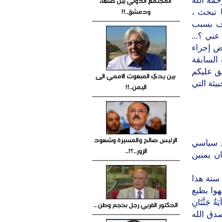
المجتمع الدولي بين صنعاء
حمة الله
ودمشق..!!
 تبحث ،
ف بسبب
ني ؟...
ض إجراء
السابقة
فق عليكم
بين يدي المبعوث الأممي الى
يثة التي
اليمن..!!
الرئيس صالح والمسيرة وشهود
ع سياسي
الزور..؟!..
ان يمنين
ستة هذا
وا بطبع
 جَنَّتَانِ
الدكتور القربي رجل بحجم وطن ..
رٌ) صدق الله