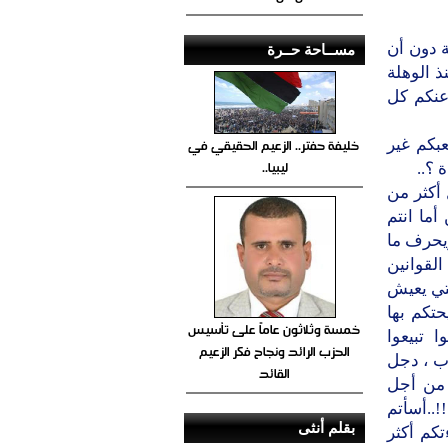
ة دون أن
مســاحة حــرة
ذ الوهلة
عنكم كل
خليفة حفتر.. الزعيم الحقيقي في
بكم غير
ليبيا..
 ؟..
 أكثر من
أما انتم
يحرف ما
القوانين
لتي يعيش
تكم بها
خمسة وثلاثون عاماً على تأسيس
تبيعوا
الحزب الرائد ونجاح فكر الزعيم
ب ، دجل
القائد
م من أجل
!..أسأتم
بقلم أنثى
كم أكثر