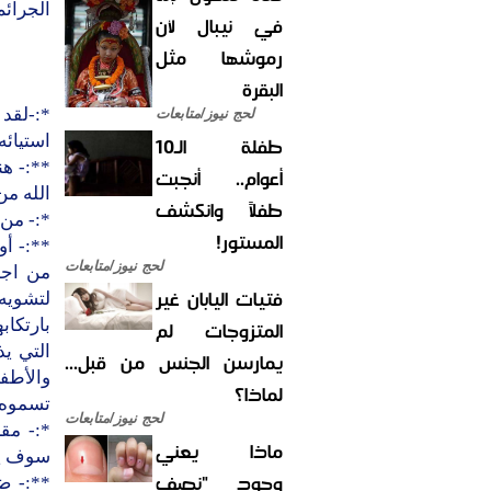
الجرائم
في نيبال لأن
رموشها مثل
البقرة
*:-لقد
لحج نيوز/متابعات
طفلة الـ10
استيائه
**:- ه
أعوام.. أنجبت
الله من
طفلاً وانكشف
*:- من 
المستور!
**:- أ
لحج نيوز/متابعات
من اجل
فتيات اليابان غير
لتشويه
المتزوجات لم
بارتكاب
التي ي
يمارسن الجنس من قبل...
والأطف
لماذا؟
تسموه 
لحج نيوز/متابعات
*:- مقا
ماذا يعني
سوف يس
وجود "نصف
**:- ض