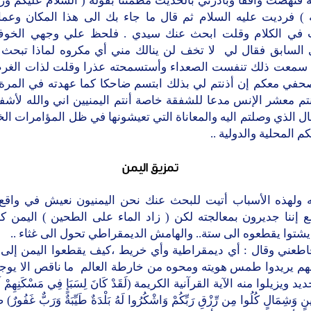
 فنهضت واقفا وبادرني بالحديث مطمئنا بقوله ( السلام عليكم ور
ه ) فرديت عليه السلام ثم قال ما جاء بك الى هذا المكان وعما
 في الكلام وقلت ابحث عنك سيدي . فلحظ علي وجهي الخو
 السابق فقال لي لا تخف لن ينالك مني أي مكروه لماذا تبحث ع
 سمعت ذلك تنفست الصعداء وأستسمحته عذرا وقلت لذات الغر
حفي معكم إن أذنتم لي بذلك ابتسم ضاحكا كما عهدته في المرة 
تم معشر الإنس مدعا للشفقة خاصة أنتم اليمنيين اني والله لأش
ل الذي وصلتم اليه والمعاناة التي تعيشونها في ظل المؤامرات الخب
م المحلية والدولية ..
تمزيق اليمن
 ولهذه الأسباب أتيت للبحث عنك نحن اليمنيون نعيش في واق
 إننا جديرون بمعالجته لكن ( زاد الماء على الطحين ) اليمن ك
يشتوا يقطعوه الى ستة.. والهامش الديمقراطي تحول الى غثاء ..
اطعني وقال : أي ديمقراطية وأي خريط ،كيف يقطعوا اليمن إلى 
نهم يريدوا طمس هويته ومحوه من خارطة العالم ما ناقص الا يوجه
 ويزيلوا منه الآية القرآنية الكريمة (لَقَدْ كَانَ لِسَبَإٍ فِي مَسْكَنِهِمْ آيَةٌ
ٍ وَشِمَالٍ كُلُوا مِن رِّزْقِ رَبِّكُمْ وَاشْكُرُوا لَهُ بَلْدَةٌ طَيِّبَةٌ وَرَبٌّ غَفُو