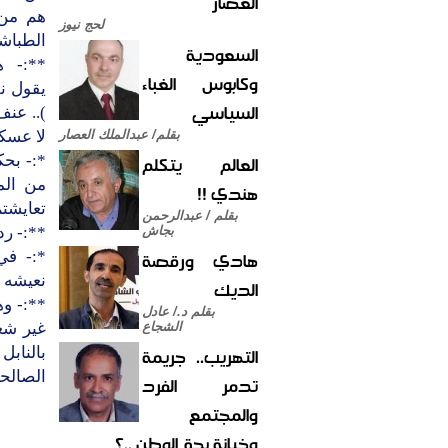
العصار
هم من 
لحج نيوز
الطباشي
السعودية
**:- ه
وكابوس الغباء
يقول ن
السياسي
).. عنف
بقلم/ عبدالملك العصار
لا عسك
العالم يتكلم
*:- بح
من الم
هندي !!
تعايشتم
بقلم / عبدالرحمن
بجاش
**:- رد 
هادي ورقصة
*:- في
نعيشه ب
الديك
**:- وه
بقلم د./ عادل
الشجاع
غير شعب
التهريب.. جريمة
بالنابل
الصالحة 
تدمر الفرد
والمجتمع
وخيانة بحق الوطن ..؟