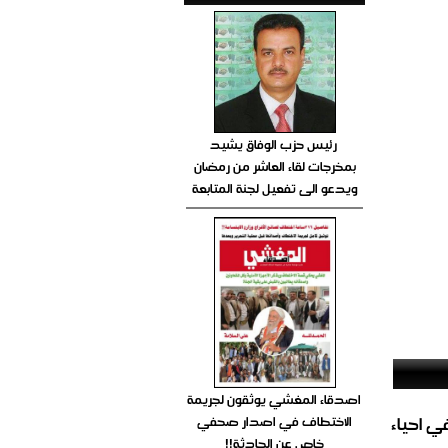
رئيس حزب الوفاق يشيد
بمخرجات لقاء العاشر من رمضان
ويدعو الى تفعيل لجنة المتابعة
اصدقاء المغشي يوثقون لجريمة
الغاز المباشر في احياء
الاختطاف في اصدار صحفي
خاص عن الحادثة!!