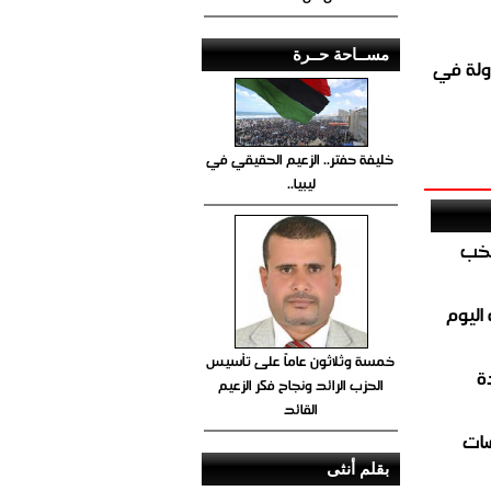
مســاحة حــرة
ولة في
خليفة حفتر.. الزعيم الحقيقي في
ليبيا..
تخب
اليوم
خمسة وثلاثون عاماً على تأسيس
ة
الحزب الرائد ونجاح فكر الزعيم
القائد
ضات
بقلم أنثى