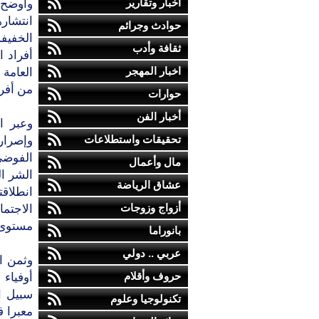
أخبار وتقارير
وأوضح ا
انتشار
حوادث وجرائم
الخفيف
ثقافة وأدب
أفراد ا
اخبار المهجر
العامة
من أفرا
حوارات
أخبار الفن
وعبر ا
تحقيقات واستطلاعات
وإصرار 
الفوضى 
مال وأعمال
الشر ا
عشاق الرياضة
انطلاقت
أزواج وزوجات
الاجتم
مستوى 
بانوراما
عربي .. دولي
وثمن ا
حروف وأقلام
أوفياء
سبيل ال
تكنولوجيا وعلوم
معبرا 