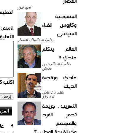
العصار
لحج نيوز
التعليق
السعودية
وكابوس الغباء
الاسم:
السياسي
التعليق:
بقلم/ عبدالملك العصار
العالم يتكلم
هندي !!
بقلم / عبدالرحمن
بجاش
هادي ورقصة
اكتب كو
الديك
بقلم د./ عادل
الشجاع
التهريب.. جريمة
المزي
تدمر الفرد
والمجتمع
وخيانة بحق الوطن ..؟