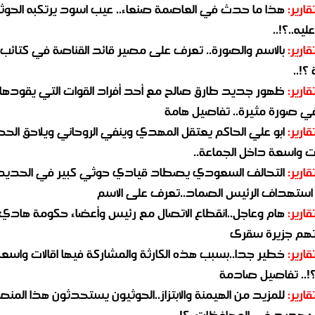
قارير:
هذا ما حدث في العاصمة صنعاء.. عيب اسود يرتكبه الحوثي
يه..؟!..
قارير:
بالاسم والصورة.. تعرف على مصير قائد القناصة في كتائب
؟!..
قارير:
ظهور جديد طارق صالح مع أحد أفراد القوات التي يقودها
في صورة مثيرة.. تفاصيل هامة
قارير:
ابو علي الحاكم يعتقل المهدي وينفي الروحاني ويلاحق الح
 واسعة داخل الجماعة..
قارير:
التحالف السعودي يصطاد قيادي حوثي كبير في الحديد
استهداف الرئيس الصماد..تعرف على الاسم
قارير:
هام وعاجل..انقطاع الاتصال مع رئيس وأعضاء حكومة هادي
هم جزيرة سقرى
قارير:
خطير جدا..بسبب هذه الكارثة والمشاركة فيها اقالات واسع
؟!.. تفاصيل صادمة
قارير:
للمزيد من الهيمنة والابتزاز..الحوثيون يستحدثون هذا المن
جديد في المحافظات..؟!