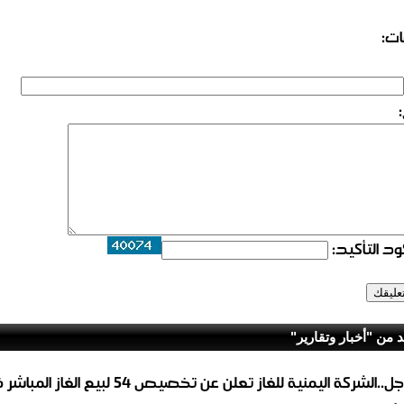
ات:
د التأكيد:
د من "أخبار وتقارير"
عاجل..الشركة اليمنية للغاز تعلن عن تخصيص 54 لبيع 