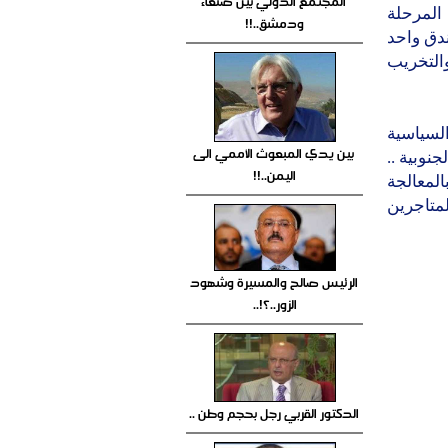
المجتمع الدولي بين صنعاء
لمرحلة
ودمشق..!!
دق واحد
التخريب
لسياسية
بين يدي المبعوث الأممي الى
نوبية ..
اليمن..!!
لمعالجة
متاجرين
الرئيس صالح والمسيرة وشهود
الزور..؟!..
الدكتور القربي رجل بحجم وطن ..