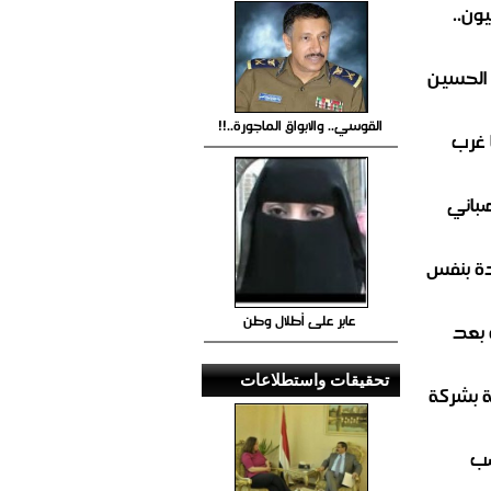
ون..
 الحسين
القوسي.. والابواق الماجورة..!!
 غرب
صباني
ة بنفس
عابر على أطلال وطن
 بعد
تحقيقات واستطلاعات
ة بشركة
صب