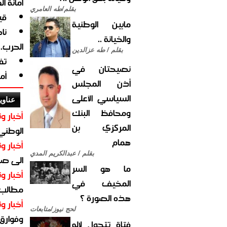
أمانة ا
بقلم/طه العامري
قي
مابين الوطنية
نا
والخيانة ..
الحرب.
بقلم / طه عزالدين
تف
نصيحتان في
أم
أذن المجلس
السياسي الأعلى
عناوي
ومحافظ البنك
أخبار وت
المركزي بن
الوطني 
همام
أخبار وت
بقلم / عبدالكريم المدي
الى صنع
ما هو السر
أخبار وت
المخيف في
مطالب أ
هذه الصورة ؟
أخبار وت
لحج نيوز/متابعات
وفوارق
فتاة تتحول لإله