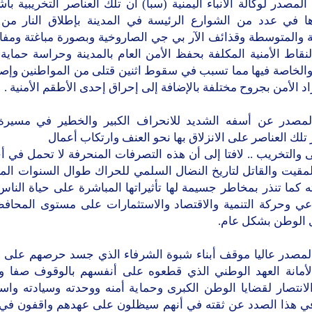
لمصدر لوكالة الأنباء اليمنية (سبأ) أن تلك العناصر التخريبية ب
ها في عدد من الشوارع الرئيسة في المدينة بإطلاق النار من 
ة والمتوسطة وقذائف الآر بي جي الصاروخية وبصورة مباغتة ومفا
لنقاط الأمنية المكلفة بحفظ الأمن العام بالمدينة وحراسة حماية
 والخاصة فيها مما تسبب في سقوط اثنين قتلى من المواطنين وإصا
د الأمن بجروح مختلفة بالإضافة إلى إحراق إحدى الأطقم الأمنية .
لمصدر عن أسفه الشديد للانحراف الكبير والخطير في مسيرة
تلك العناصر على الانزلاق بها نحو العنف وارتكاب أعمال
والتخريب .. لافتا إلى أن هذه التصرفات المنحرفة لا تحمل في أجن
لمقيت والقاتل لتاريخ النضال السلمي للحراك طوال السنوات الما
ه كما تنذر بمخاطر جسيمة لها تأثيراتها المباشرة على حياة النا
اعي وحركة التنمية والاقتصاد والاستثمارات على مستوى المحاف
الوطن بشكل عام.
لمصدر عاليا موقف أبناء شبوة الشرفاء الذي جسد حرصهم على أ
 لأمانة العهد الوطني الذي قطعوه على أنفسهم بالوقوف صفا و
انتصار لقضايا الوطن الكبرى وحماية أمنه ووحدته وسيادته واست
في هذا الصدد عن ثقته في أنهم سيظلون على عهدهم واقفون في