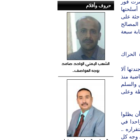
اشرت فور
حروف وأقلام
أسلحتها
جئة على
 المصالح
بة سبعة
 الحراك
الشعب اليمني الواحد صامد
دتها آلا
بوجه العواصف..
ضية منذ
س والسلم
ظة وعلى
ن يظلوا
احدا في
قراره ..
 وجه كل