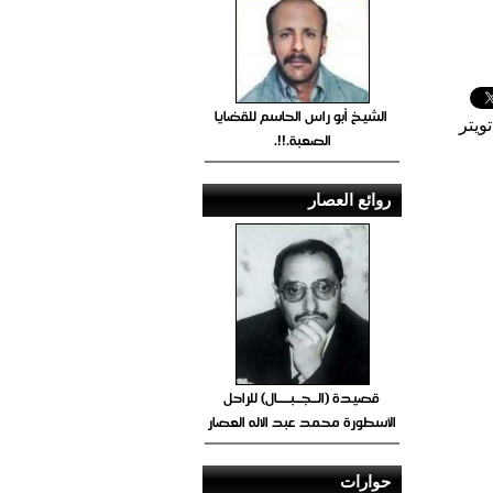
الشيخ أبو راس الحاسم للقضايا
ويتر
الصعبة.!!.
روائع العصار
قصيدة (الــجــبــــال) للراحل
الأسطورة محمد عبد الاله العصار
حوارات