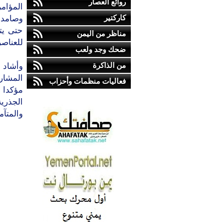
روائع العصار
المؤام
كاركتير
وصامدو
حتى يت
مناظر من اليمن
للعناصر
ضحك وجد ولعب
من الذاكرة
وأشاد 
المشارك
فعاليات منظمات وأحزاب
مؤكدا 
الجذري
والمتآم