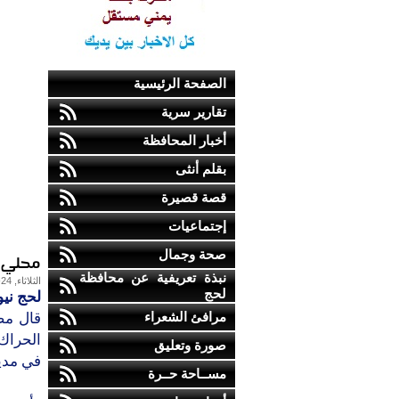
الصفحة الرئيسية
تقارير سرية
أخبار المحافظة
بقلم أنثى
قصة قصيرة
إجتماعيات
صحة وجمال
محلي ش
نبذة تعريفية عن محافظة
الثلاثاء, 24-ديسمبر-2013
لحج
لحج ني
مرافئ الشعراء
قال مص
الحراك
صورة وتعليق
في مدين
مســاحة حــرة