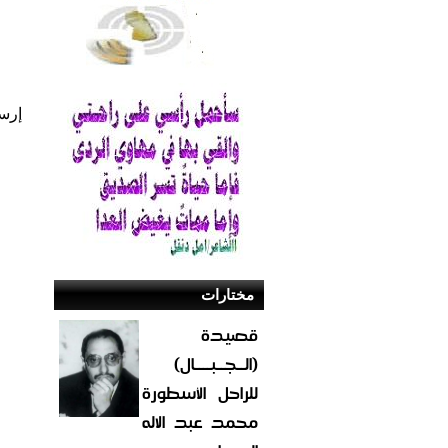
إرس
مختارات
قصيدة
(الــجــبــــال)
للراحل الأسطورة
محمد عبد الاله