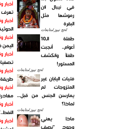
أخبار وت
في نيبال لأن
تعرف عل
رموشها مثل
أخبار وت
البقرة
الحوثية 
لحج نيوز/متابعات
أخبار وت
طفلة الـ10
اليمن 
أعوام.. أنجبت
أخبار وت
طفلاً وانكشف
تصفيات
المستور!
أخبار وت
لحج نيوز/متابعات
فتيات اليابان غير
طريقة 
المتزوجات لم
أخبار وت
يمارسن الجنس من قبل...
مغادرت
لماذا؟
أخبار وت
لحج نيوز/متابعات
النفط..
ماذا يعني
أخبار وت
وجود "نصف
لمشرف 