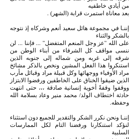
من أيادي خاطفيه
بعد معاناة استمرت قرابة (الشهر) .
إننـا في مجموعة هائل سعيد أنعم وشركاه إذ نتوجه
بالشكر والثناء
على الله "عز وجل المنعم المتفضل" ... فإننا ... لن
ننسى مواقف كل الشرفاء من أبناء الوطن من
شرقه إلى غربه ومن شماله إلى جنوبه الذين
استنكروا هذا الفعل المشين ونخص بالذكر مشائخ
مراد الأوفياء ووجهائها وكل قبيلة مراد وقبائل مأرب
الذين ضيقوا الخناق على الخاطفين ورفضوا الابتزاز
ووقفوا وقفةً أخوية إنسانية صادقة ،،، حتى انتهت
حادثة اختطاف الولد/ محمد منير وعاد بسلامة الله
وحفظه.
إننـا ونحن نكرر الشكر والتقدير للجميع دون استثناء
لنؤكد استنكارنا ورفضنا التام لكل الممارسات
السلبية