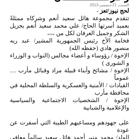
السبت, 21-ديسمبر-2013
لحج نيوز/تعز
-
تتقدم مجموعة هائل سعيد أنعم وشركاه ممثلةً
بعميد أسرتها الحاج/ علي محمد سعيد أنعم بجزيل
الشكر وجميل العرفان لكل من ،،،،
فخامة الأخ رئيس الجمهورية المشير/ عبد ربه
منصور هادي (حفظه الله)
الإخوة / رؤوساء و أعضاء مجالس (النواب و الوزراء
و الشورى )
الإخوة / مشائخ وأبناء قبيلة مراد وقبائل مأرب ....
عموماً
القيادات / الأمنية والعسكرية والسلطة المحلية في
محافظة مأرب
الإخوة / الشخصيات الاجتماعية والسياسية
والإعلامية والشبابية
على جهودهم ومساعيهم الطيبة التي أسفرت عن
عودة
الولد/ محمد منير أحمد هائل سعيد سالماً معافى