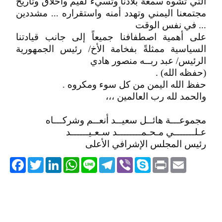
التي تشوه سمعة بلادنا وتسيء لقيم وأخلاق وتاريخ
مجتمعنا اليمني وتهدد أمنه واستقراره ... مشددين
... في نفس الوقت
على أهمية اصطفافنا جميعاً إلى جانب قيادتنا
السياسية ممثلةً بفخامة الأخ/ رئيس الجمهورية
الرئيس/ عبد ربــه منصور هادي
(حفظه الله) .
حفظ الله اليمن من كل سوء ومكروه .
والحمد لله رب العالمين ،،،
مجموعـــة هائــل سعيــد أنعــم وشركـــاه
عـلـــــــي مـحـمــــــــد سـعـيــــــد
رئيس المجلس الإشرافي الأعلى
acebook
Twitter
LinkedIn
WhatsApp
Line
Telegram
Viber
Skype
Print
Email