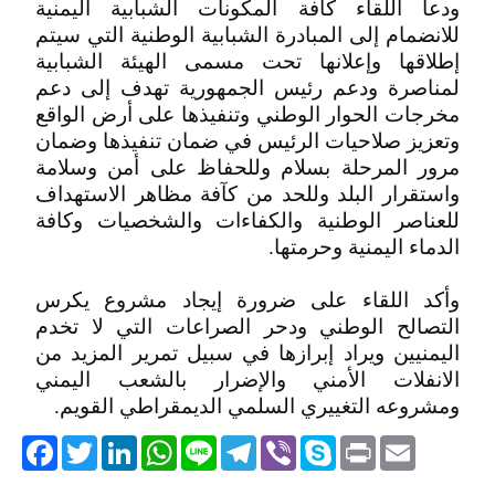
ودعا اللقاء كافة المكونات الشبابية اليمنية
للانضمام إلى المبادرة الشبابية الوطنية التي سيتم
إطلاقها وإعلانها تحت مسمى الهيئة الشبابية
لمناصرة ودعم رئيس الجمهورية تهدف إلى دعم
مخرجات الحوار الوطني وتنفيذها على أرض الواقع
وتعزيز صلاحيات الرئيس في ضمان تنفيذها وضمان
مرور المرحلة بسلام وللحفاظ على أمن وسلامة
واستقرار البلد وللحد من كآفة مظاهر الاستهداف
للعناصر الوطنية والكفاءات والشخصيات وكافة
الدماء اليمنية وحرمتها.
وأكد اللقاء على ضرورة إيجاد مشروع يكرس
التصالح الوطني ودحر الصراعات التي لا تخدم
اليمنيين ويراد إبرازها في سبيل تمرير المزيد من
الانفلات الأمني والإضرار بالشعب اليمني
ومشروعه التغييري السلمي الديمقراطي القويم.
acebook
Twitter
LinkedIn
WhatsApp
Line
Telegram
Viber
Skype
Print
Email