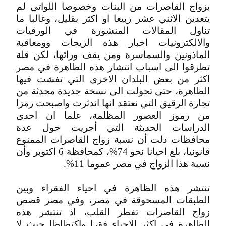
بزواج القاصرات من البنات وخصوصا اللواتي لم
يتعدين الاثني عشر ربيعا او اكثر بقليل، وغالبا ما
تناول المقالات المنشورة في الورقيات
والالكترونيات اخبار هذه الزيجات وومعاقبة
الماذونين والسماسرة ومن يقف ورائها، لكن قلة
تطرقوا الى اسباب انتشار هذه الظاهرة في مصر
اكثر من بعض البلدان الاخرى التي تفشت فيها
الظاهرة، حتى تحولت الى نسخة جديدة محدثة من
تجارة الرقيق التي نعتقد انها اندثرت واصبحت رمزا
من رموز العصور المظلمة، علما ان احدى
الدراسات الحديثة التي أجريت حول عدة
محافظات دلت أن نسبة زواج القاصرات الممنوع
قانونيا، بلغ احيانا نحو 74%، كمحافظة 6 اكتوبر وأن
نسبة هذا الزواج في مصر عموما 11%.
تنتشر هذه الظاهرة في احياء الفقراء وبين
الطبقات المسحوقة في مصر، وفي مصر قصص
زواج القاصرات تفطر القلب، اذ تنتشر هذه
الظاهرة في اكثر الاحياء فقرا واكتظاظا حيث لا