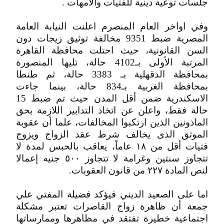
جلسات توعية دينية للفتيات والامهات .
وفي اواخر العام المنصرم اعلنت النيابة العامة‏
المصرية ضبط ‏9351 مخالفة توثيق زيجات دون
السن القانونية، حيث احتلت محافظة القاهرة
المرتبة الأولى بـ‏4102‏ حالة، تليها المنصورة
بمحافظة الدقهلية‏ بـ ‏3383‏ حالة، ثم طنطا
بمحافظة الغربية بـ‏834‏ حالة‏، بينما جاءت
حالة فقط، واعلن عن اتخاذ التدابير اللازمة بحق
الماذونين الذين ارتكبوا المخالفات، علما أن عقوبة
الموثق الذى يخالف شرط عقد الزواج ويزوج
فتيات أقل من ١٨ عاماً، يعاقب بالحبس لمدة لا
تتجاوز سنتين وغرامة لا تتجاوز ٥٠٠ جنيه إعمالا
لنص المادة ٢٢٧ من قانون العقوبات.
اما على الصعيد الديني فيؤكد فضيلة المفتي علي
جمعة أن ظاهرة زواج القاصرات تعتبر مشكلة
اجتماعية خطيرة تفتقد في مظاهرها وممارساتها