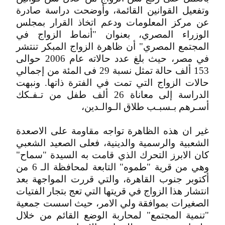
وتفعيل القوانين القائمة، وأوضحت دراسة صادرة
عن مركز المعلومات ودعم اتخاذ القرار بمجلس
الوزراء المصري، بعنوان "أنماط الزواج في
المجتمع المصري" أن ظاهرة الزواج المبكر تنتشر
في مصر، حيث بلغ عدد حالاته عام 2006 حوالى
153 ألف حالة تمثل نسبة 29 فى المئة من إجمالي
حالات الزواج التي تمت في الفترة ذاتها. ونبهت
الدراسة إلى معاناة 26 ألف طفل من تـفـكك
أسـرهم بـسبـب طلاق الـوالـدين،
غير ان هذه الظاهرة تواجه مقاومة على الاصعدة
الشعبية والرسمية والدينية، فعلى الصعيد الشعبي
كان الابرز التحرك الذي قامت به السيدة "سماح"
وهي من قرية "طموه" التابعة لمحافظة الـ 6 من
أكتوبر جنوب القاهرة، والتي قررت المواجهة بعد
انتشار هذا الزواج في قريتها التي تعج بتجار الفتيات
الصغيرات بموافقة ولي الامر، حيث اسست جمعية
"تنمية المجتمع" لمحاربة الوضع القائم من خلال