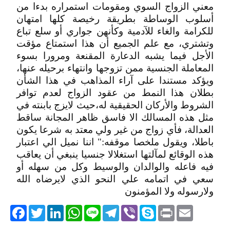
معني الزواج السوي ومقومات استمراره بدءا من
أسلوب الوساطة بطريقة رخيصة كلها امتهان
للكرامة والغاء للآدمية وكأنهن جواري أو سلع تباع
وتشتري‏، مع علم الجميع أن هذا استمتاع مؤقت
الأجل فيما يشبه الدعارة المقنعة ومرورا بسوء
المعاملة الجنسية ممن تزوجها وانتهاء برحيله عنها،
ويؤكد مستندا على آراء المذاهب في هذا الشأن
بطلان هذا النمط من عقود الزواج لعدم توافر
الشروط والأركان الحقيقية له‏،حيث لايزج بابنته في
مثل هذه المسالك الا فاسق ظاهر المجانة ساقط
العدالة‏، فأي زواج من غير ولي معتد به شرعا يكون
باطلا، ويقول ملخصا موقفه:" اننا نميل الي اعتبار
هذه الوقائع لمآلتها استغلالا جنسيا ينبغي أن يعاقب
فيه فاعله والوالدان والوسيط وكل من سهله أو
سعي في اتمامه علي النحو الذي لايرضاه الله
ولارسوله ولا المؤمنون
acebook
Twitter
LinkedIn
WhatsApp
Line
Telegram
Viber
Skype
Print
Email