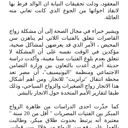
المعقود، ودلت تحقيقات النيابة ان الوالد فرط بها
لانقاذ اخواتها من الجوع الذي كانت تعاني منه
العائلة.
ويشير خبراء في مجال الصحة إلى أن مشكلة زواج
القاصرات تتعلق بالفتيات اللاتي لم يناهزن سن
المحيض ، الأمر الذي قد يعرضهن لمشاكل صحية،
مؤكدين في الوقت نفسه على أن المشكلة لا
تتعلق بعدم بلوغ الفتيات سنا معينة، وأكدت دراسة
حديثة أخرى أعدت بالتعاون بين وزارة التضامن
الاجتماعي ومنظمة "اليونيسيف"، أن مصر تعد
محطة انتقال "ترانزيت" للاتجار. ومن أهم أشكال
هذا الاتجار زواج الصغيرات والزواج السياحي، وذلك
طبقا لتقارير الأمم المتحدة حول الاتجار بالبشر.
كما حذّرت احدى الدراسات من ظاهرة الزواج
المبكر بين الفتيات المصريات " أقل من 20 سنة "
معتبرة أنه يرتبط بحدوث طلاق مبكر، وطالبت
بالعمل على رفع سن الزواج من خلال سن قوانين