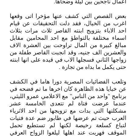
اعمال ناجحين بين ليلة وضحاها.
بعض القصص التي كشف عنها مؤخرا اتى وقعها
اغرب من الخيال، فقد دلت التحقيقات عن قيام
احد الاباء بتزويج ابنته القاصر ثلاث مرات بثلاث
اسماء مختلفة بالتواطؤ مع احد المحامين مقابل
مبالغ كبيرة من المال تراوحت بين العشرة الاف
والعشرين الف جنيه، وقد انجبت القاصر طفلة من
زواجها الثاني فسجلها الاب في قيده على انها ابنته
حتى يكمل ما بداه من تجارة .
وتلعب الفضائيات المصرية دورا هاما في الكشف
عن خبايا هذه الظاهرة كان اخرها ما تم فضحه في
برنامج "واحد من الناس" مع الاعلامي عمرو الليثي،
عندما عرضت فتاة لم تتعدى الخامسة عشر
مشكلتها التي بدات مع تزويجها من احد الاثرياء
العرب حيث تم عرضها في طابور ضم عدة فتيات
لتباع كسلعة رخيصة لكنها لم تستطيع تحمل
الموقف فهربت عند اهلها ليلغوا الزواج العرفي