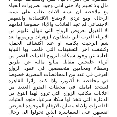
مال ولا تعليم ولا حتى ادنى وجود لضرورات الحياة
مع ملاحظة ان نسبة الاناث تغلب على نسبة
الرجال، ومع تردي الاوضاع الاقتصادية والتقهقر
الاجتماعي لم تجد العائلات والاباء خصوصا امامهم
الا القبول بعروض الزواج التي تنهال عليهم من
الاثرياء العرب الين يقطفون الزهرات ويرمونها بعد
شم الرحيث بكامله او عند اكتشاف الحمل،
وكشفت اخر التحقيقات التي قامت بها النيابة
العامة عن وجود شبكات لتزويج الفتيات القصر من
أثرياء خليجيين مقابل مبالغ مالية عن طريق
وسطاء ومحامين متخصصين في عقود الزواج
العرفي في عدد من المحافظات المصرية خصوصا
في محافظة 6 أكتوبر، واذا كنت زائرا للقاهرة
فستجد امامك في محطات المترو العديد من
اعلانات مكاتب الزواج التي تروج لهذا النوع من
الدعارة التي تتخذ لها شكلا شرعيا، فتجد الفتيات
القاصرات والاباء يتصلن بالارقام الموجودة ليعرضن
انفسهن على السماسرة الذين تحولوا الى رجال