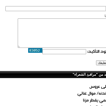
د التأكيد:
د من "مرافئ الشعراء"
لى عروس
دنه/ موال غنائي
مي يقطر مزنا