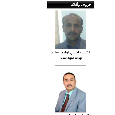
حروف وأقلام
الشعب اليمني الواحد صامد
بوجه العواصف..