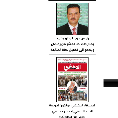
رئيس حزب الوفاق يشيد
بمخرجات لقاء العاشر من رمضان
ويدعو الى تفعيل لجنة المتابعة
اصدقاء المغشي يوثقون لجريمة
الاختطاف في اصدار صحفي
خاص عن الحادثة!!