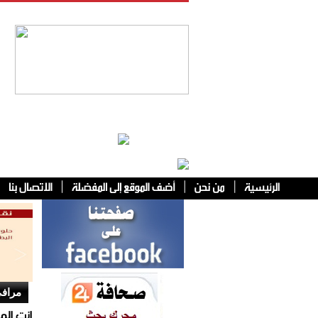
فئات أخرى
مرافئ
انت الم