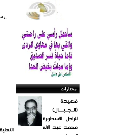
إرس
مختارات
قصيدة
(الــجــبــــال)
للراحل الأسطورة
محمد عبد الاله
التعليق