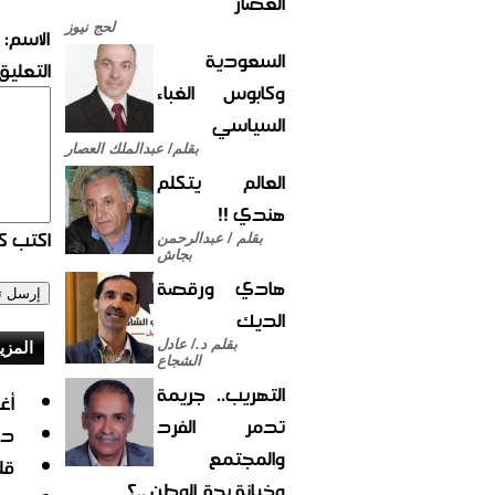
العصار
لحج نيوز
الاسم:
السعودية
التعليق:
وكابوس الغباء
السياسي
بقلم/ عبدالملك العصار
العالم يتكلم
هندي !!
اكتب كو
بقلم / عبدالرحمن
بجاش
هادي ورقصة
الديك
بقلم د./ عادل
المزي
الشجاع
التهريب.. جريمة
أغ
تدمر الفرد
دن
والمجتمع
قل
وخيانة بحق الوطن ..؟