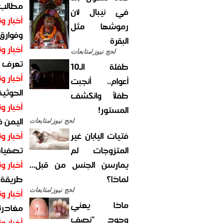
مطالب أ
في نيبال لأن
أخبار وت
رموشها مثل
وفوارق
البقرة
أخبار وت
لحج نيوز/متابعات
تعرف عل
طفلة الـ10
أخبار وت
أعوام.. أنجبت
الحوثية 
طفلاً وانكشف
أخبار وت
المستور!
اليمن 
لحج نيوز/متابعات
فتيات اليابان غير
أخبار وت
المتزوجات لم
تصفيات
يمارسن الجنس من قبل...
أخبار وت
لماذا؟
طريقة 
لحج نيوز/متابعات
أخبار وت
ماذا يعني
مغادرت
وجود "نصف
أخبار وت