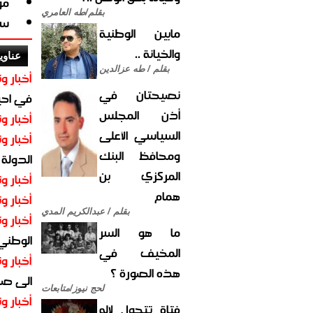
مو
بقلم/طه العامري
سق
مابين الوطنية
والخيانة ..
عناوي
بقلم / طه عزالدين
أخبار وت
نصيحتان في
في احيا
أذن المجلس
أخبار وت
السياسي الأعلى
أخبار وت
ومحافظ البنك
الدولة
المركزي بن
أخبار وت
همام
أخبار وت
بقلم / عبدالكريم المدي
أخبار وت
ما هو السر
الوطني 
المخيف في
أخبار وت
هذه الصورة ؟
الى صنع
لحج نيوز/متابعات
أخبار وت
فتاة تتحول لإله