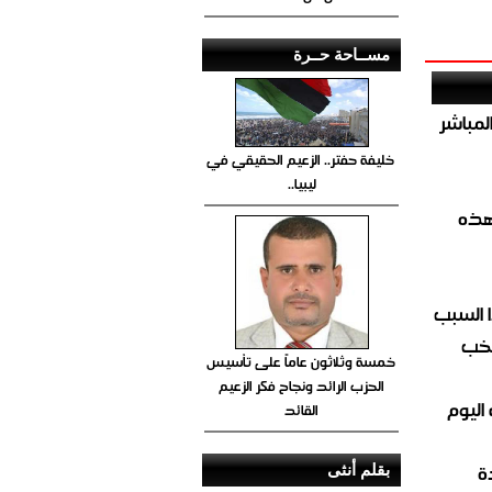
مســاحة حــرة
صيص 54 لبيع الغاز المباشر
خليفة حفتر.. الزعيم الحقيقي في
ليبيا..
هذه
 السبب
تخب
خمسة وثلاثون عاماً على تأسيس
الحزب الرائد ونجاح فكر الزعيم
اليوم
القائد
ة
بقلم أنثى