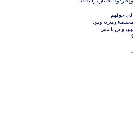
وإحترقوا الحضارة والثقافة
 في جوفهم
خمصة ومتربة ودود
هود وأين يا ناس
ل