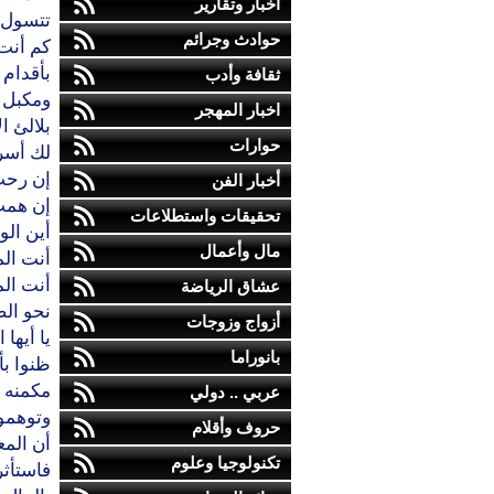
أخبار وتقارير
تتسول 
حوادث وجرائم
كم أن
بأقدام 
ثقافة وأدب
ومكبل
اخبار المهجر
بلالئ ا
حوارات
لك أسر
إن رحت
أخبار الفن
إن همت 
تحقيقات واستطلاعات
أين الو
مال وأعمال
أنت ال
أنت الم
عشاق الرياضة
نحو ال
أزواج وزوجات
يا أيها
بانوراما
ظنوا بأ
مكمنه ا
عربي .. دولي
وتوهموا
حروف وأقلام
أن المع
تكنولوجيا وعلوم
فاستأث