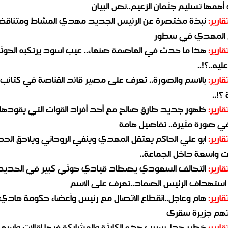
همها تسليم جثمان الزعيم..نص البيان
قارير:
نبذة مختصرة عن الرئيس الجديد مهدي المشاط ومتناق
 المهدي في سطور
قارير:
هذا ما حدث في العاصمة صنعاء.. عيب اسود يرتكبه الحوثي
يه..؟!..
قارير:
بالاسم والصورة.. تعرف على مصير قائد القناصة في كتائب
؟!..
قارير:
ظهور جديد طارق صالح مع أحد أفراد القوات التي يقودها
في صورة مثيرة.. تفاصيل هامة
قارير:
ابو علي الحاكم يعتقل المهدي وينفي الروحاني ويلاحق الح
 واسعة داخل الجماعة..
قارير:
التحالف السعودي يصطاد قيادي حوثي كبير في الحديد
استهداف الرئيس الصماد..تعرف على الاسم
قارير:
هام وعاجل..انقطاع الاتصال مع رئيس وأعضاء حكومة هادي
هم جزيرة سقرى
قارير:
خطير جدا..بسبب هذه الكارثة والمشاركة فيها اقالات واسع