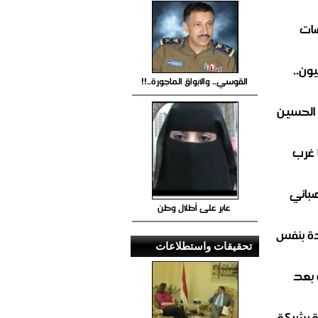
ضات
ون..
القوسي.. والابواق الماجورة..!!
 الحسين
 غرب
صباني
عابر على أطلال وطن
ة بنفس
تحقيقات واستطلاعات
 بعد
ة بشركة