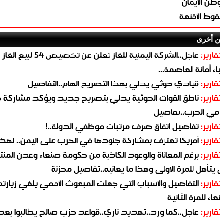
طن الايمان
وط الأقنعة
ن أخرى
قارير:
عاجل..الشركة اليمنية للغاز تعلن عن تخ
ء أمانة العاصمة...
قارير:
قيادي حوثي يدلي بهذا التصريح الهام..التفاصيل
قارير:
ناطق القوات الحوثية يدلي بتصريح جديد ويؤكد مشاركة 
 في الحرب..تفاصيل
قارير:
تفاصيل اتفاق صرف مرتبات موظفي الدولة..!
قارير:
أمريكا تعترف بمشاركة جنودها في الحرب على اليمن.. لهذا
قارير:
برغم المعاناة والوعود الكاذبة من حكومة صنعاء وعدن المن
يتأهل للمرة الاولى وهذا ما يعانيه..تفاصيل محزنة
قارير:
التفاصيل والاسباب التي جعلت المبعوث الأممي يلغي زيارته 
اء للمرة الثانية
قارير:
عاجل..كما ورد..تهديد ناري..قواعد حزب صالح يطالبوا بعد