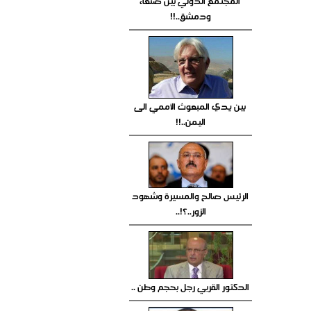
المجتمع الدولي بين صنعاء
ودمشق..!!
بين يدي المبعوث الأممي الى
اليمن..!!
الرئيس صالح والمسيرة وشهود
الزور..؟!..
الدكتور القربي رجل بحجم وطن ..