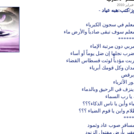
ز/كتب:هبه عياد
-
معلم في سجون الكبرياء
علم سوف تبقى صادياً والأرض ماء
*****
ربي دون مرتبة الإماء
ضرب نجلها إن ضل يوماً أو أساء
ربت مؤدباً لوثت قسطاس القضاء
دان وكل قومك أبرياء
يرقص
 الأثرياء
ينزف في الرحيق وبالدماء
يا رب السماء
باء وأين يا ناس الذكاء؟؟؟
لام واين يا قوم الضياء ؟؟؟
***
مسافر صوب عاد وثمود
قير بأرض مفتول الزنود