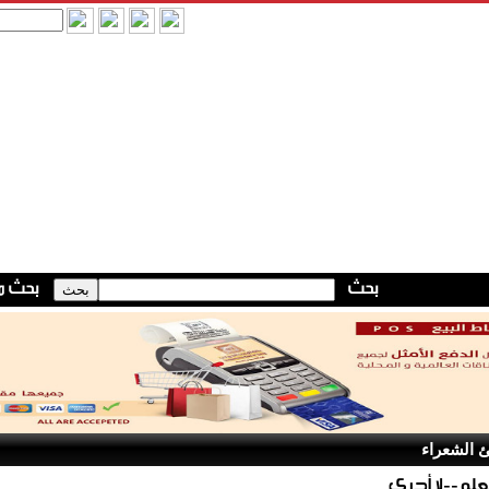
 الشعراء
علم--لا أدري