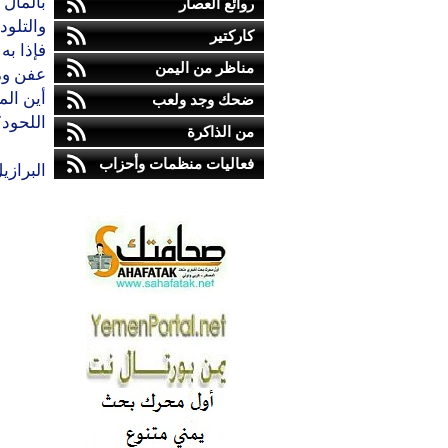
بالمال 
روائع العصار
والتلود
كاركتير
فإذا به
مناظر من اليمن
عفن وم
أين الم
ضحك وجد ولعب
اللحود؟
من الذاكرة
فعاليات منظمات وأحزاب
البرازي