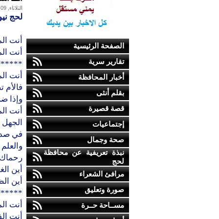
الثلاثاء, 09-فبراير-2010
لحج نيو
أنت ال
الصفحة الرئيسية
أنت الم
تقارير سرية
******
أنت الم
أخبار المحافظة
فالأم ت
بقلم أنثى
وإذا ض
قصة قصيرة
أنت الم
الجهل 
إجتماعيات
في صدور
صحة وجمال
والعلم 
نبذة تعريفية عن محافظة
رحماك 
لحج
أين الغ
مرافئ الشعراء
أين الظ
صورة وتعليق
******
أنت ال
مســاحة حــرة
أنت الف