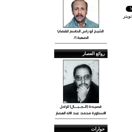
ويتر
الشيخ أبو راس الحاسم للقضايا
الصعبة.!!.
روائع العصار
قصيدة (الــجــبــــال) للراحل
الأسطورة محمد عبد الاله العصار
حوارات