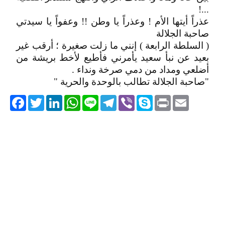
...!
عذراً أيتها الأم ! وعذراً يا وطن !! وعفواً يا سيدتي
صاحبة الجلالة
( السلطة الرابعة ) إنني ما زلت صغيرة ؛ أرقب غير
بعيد عن نبأ سعيد يأمرني فأطيع لأخط بريشة من
أضلعي ومداد من دمي صرخة ونداء .
"صاحبة الجلالة تطالب بالوحدة والحرية "
acebook
Twitter
LinkedIn
WhatsApp
Line
Telegram
Viber
Skype
Print
Email