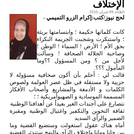
الإختلاف
الثلاثاء, 09-فبراير-2010
لحج نيوز/كتب:إكرام الزرو التميمي
-
كانت كلماتها حكيمة ؛ وابتسامتها بريئة
؛ واستنكرت وشجبت الجريمة النكراء
بحق الأم ! الأرض ! السماء ! الوطن !
وصاحبة الجلالة الصحافة ! وسألت
لأجل من ؟ ومن المسؤول ؟؟وما
المأمول ؟؟؟.
قالت لي : أحلم بأن أكون صحافية مسؤولة لا
حزبية ولا مستقلة في ظل عصر العولمة ولصوص
الكلمات و الأدمغة والمشاريع وأصحاب الأفكار
المسممة الموسادية و الصهيوأمريكية ؛ ؛
نتصارع على أجندات الغير بعيداً عن أهدافنا الوطنية
ثقافة التخوين والتكفير واغتيال الوطنية ومقبرة
الضمير والرأي السديد
أماه هناك عقول استغولت وستضيع القضية وما
بين حانا ومانا واختلاف الرآي والنهج ستندثر القضية