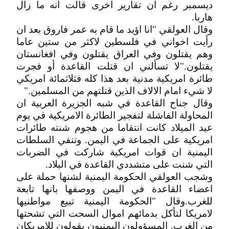
ديسمبر رغم ان تقارير اخرى قالت انه ما زال
هاربا.
وقال العولقي "انا اؤيد ما قام به عمر فاروق بعد ان
رأيت اخواني في فلسطين لاكثر من ستين عاما
وهم يقتلون وفي العراق يقتلون وفي افغانستان
يقتلون."لا تسألني ان قتلت القاعدة أو فجرت
طائرة امريكية مدنية بعد هذا كله فثلاثمائة امريكي
لا شيء امام الالاف الذين قتلتهم من المسلمين."
وقال جناح القاعدة في شبه الجزيرة العربية ان
المحاولة الفاشلة لتفجير الطائرة الامريكية في يوم
عيد الميلاد كانت انتقاما من هجوم شنته طائرات
امريكية على الجماعة في اليمن. وتنفي السلطات
اليمنية ان قوات امريكية شاركت في الضربات
التي شنت على متشددي القاعدة في البلاد.
وشجب العولقي الحكومة اليمنية لشنها حملة على
اعضاء القاعدة في اليمن ووصفها بانها تابعة
للغرب.وقال "الحكومة اليمنية تبيع مواطنيها
لامريكا لتأكل بدمائهم اموال السحت التي تشحتها
من الغرب. المسؤولون اليمنيون يقولون للامريكان