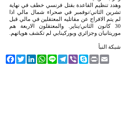
وهدد تنظيم القاعدة بقتل فرنسي خطف في نهاية
تشرين الثاني/نوفمبر في صحراء شمال مالي اذا
لم يتم الافراج عن مقاتليه المعتقلين في مالي قبل
30 كانون الثاني/يناير. والمعتقلون الاربعة هم
موريتانيان وجزائري وبوركينابي لم تكشف هوياتهم.
شبكة النبأ
acebook
Twitter
LinkedIn
WhatsApp
Line
Telegram
Viber
Skype
Print
Email