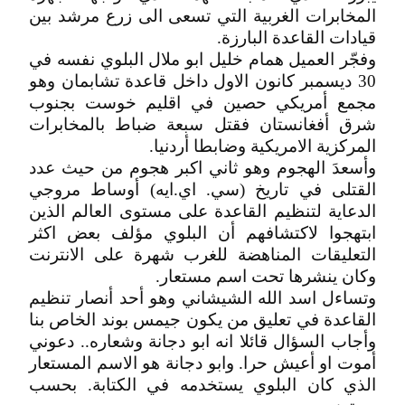
المخابرات الغربية التي تسعى الى زرع مرشد بين
قيادات القاعدة البارزة.
وفجّر العميل همام خليل ابو ملال البلوي نفسه في
30 ديسمبر كانون الاول داخل قاعدة تشابمان وهو
مجمع أمريكي حصين في اقليم خوست بجنوب
شرق أفغانستان فقتل سبعة ضباط بالمخابرات
المركزية الامريكية وضابطا أردنيا.
وأسعدَ الهجوم وهو ثاني اكبر هجوم من حيث عدد
القتلى في تاريخ (سي. اي.ايه) أوساط مروجي
الدعاية لتنظيم القاعدة على مستوى العالم الذين
ابتهجوا لاكتشافهم أن البلوي مؤلف بعض اكثر
التعليقات المناهضة للغرب شهرة على الانترنت
وكان ينشرها تحت اسم مستعار.
وتساءل اسد الله الشيشاني وهو أحد أنصار تنظيم
القاعدة في تعليق من يكون جيمس بوند الخاص بنا
وأجاب السؤال قائلا انه ابو دجانة وشعاره.. دعوني
أموت او أعيش حرا. وابو دجانة هو الاسم المستعار
الذي كان البلوي يستخدمه في الكتابة. بحسب