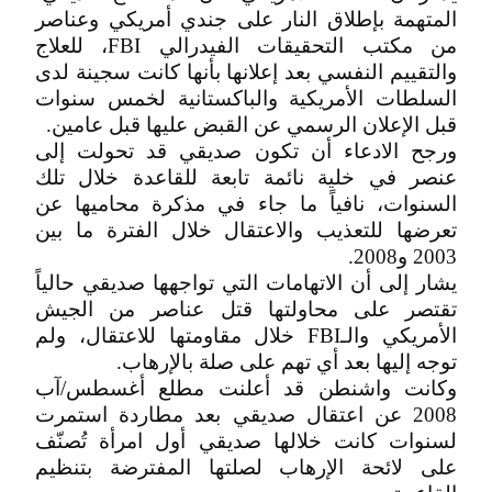
المتهمة بإطلاق النار على جندي أمريكي وعناصر
من مكتب التحقيقات الفيدرالي FBI، للعلاج
والتقييم النفسي بعد إعلانها بأنها كانت سجينة لدى
السلطات الأمريكية والباكستانية لخمس سنوات
قبل الإعلان الرسمي عن القبض عليها قبل عامين.
ورجح الادعاء أن تكون صديقي قد تحولت إلى
عنصر في خلية نائمة تابعة للقاعدة خلال تلك
السنوات، نافياً ما جاء في مذكرة محاميها عن
تعرضها للتعذيب والاعتقال خلال الفترة ما بين
2003 و2008.
يشار إلى أن الاتهامات التي تواجهها صديقي حالياً
تقتصر على محاولتها قتل عناصر من الجيش
الأمريكي والـFBI خلال مقاومتها للاعتقال، ولم
توجه إليها بعد أي تهم على صلة بالإرهاب.
وكانت واشنطن قد أعلنت مطلع أغسطس/آب
2008 عن اعتقال صديقي بعد مطاردة استمرت
لسنوات كانت خلالها صديقي أول امرأة تُصنّف
على لائحة الإرهاب لصلتها المفترضة بتنظيم