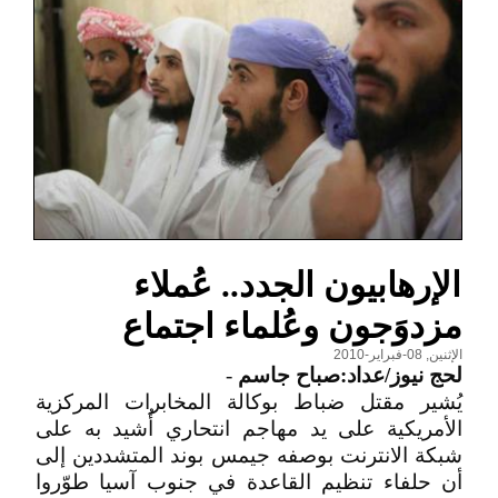
الإرهابيون الجدد.. عُملاء
مزدوَجون وعُلماء اجتماع
الإثنين, 08-فبراير-2010
لحج نيوز/عداد:صباح جاسم
-
يُشير مقتل ضباط بوكالة المخابرات المركزية
الأمريكية على يد مهاجم انتحاري أُشيد به على
شبكة الانترنت بوصفه جيمس بوند المتشددين إلى
أن حلفاء تنظيم القاعدة في جنوب آسيا طوّروا