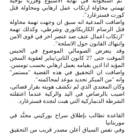
"تم استجوابه في نهاية الاسبوع وقررنا توجيه
تهمتي محاولة ارتكاب عمل ارهابي ومحاولة قتل
كورت فسترغارد".
واضافت المدعية انه سبق ان وجهت تهمة محاولة
قتل الرسام الكاريكاتوري وشرطي، وكذلك تهمة
"ارتكاب اعمال عنف ضد عنصر اخر في قوى الامن
وانتهاك القانون حول الاسلحة".
وقد يتعرض الصومالي الموضوع في الحبس
الموقت حتى 27 كانون الثاني/يناير لعقوبة السجن
المؤبد اذا ادين بقيامه بعمل ارهابي بحسب تومسن.
واضافت ان التحقيق في هذه القضية "مستمر"
وانه "من المبكر تحديد موعد لمحاكمته".
وكان المعتدي الذي لم تكشف هويته بقرار قضائي،
اصيب بالرصاص في اليد والركبة عندما اعتقلته
الشرطة الدنماركية التي هبت لنجدة فسترغارد.
القاعدة تطالب بإطلاق سراح بوركيني مجنَّد في
موريتانيا
وفي نفس السياق أعلن مصدر قريب من التحقيق