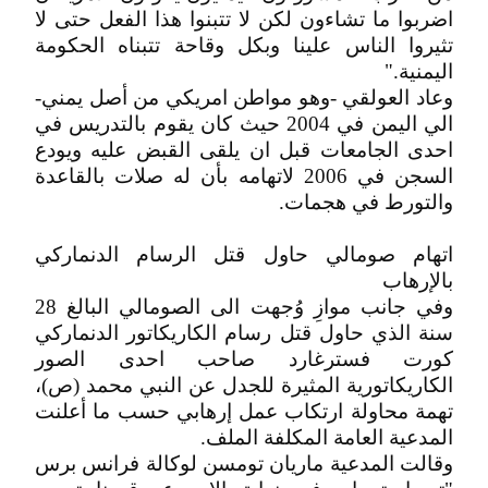
اضربوا ما تشاءون لكن لا تتبنوا هذا الفعل حتى لا
تثيروا الناس علينا وبكل وقاحة تتبناه الحكومة
اليمنية."
وعاد العولقي -وهو مواطن امريكي من أصل يمني-
الي اليمن في 2004 حيث كان يقوم بالتدريس في
احدى الجامعات قبل ان يلقى القبض عليه ويودع
السجن في 2006 لاتهامه بأن له صلات بالقاعدة
والتورط في هجمات.
اتهام صومالي حاول قتل الرسام الدنماركي
بالإرهاب
وفي جانب موازِ وُجهت الى الصومالي البالغ 28
سنة الذي حاول قتل رسام الكاريكاتور الدنماركي
كورت فسترغارد صاحب احدى الصور
الكاريكاتورية المثيرة للجدل عن النبي محمد (ص)،
تهمة محاولة ارتكاب عمل إرهابي حسب ما أعلنت
المدعية العامة المكلفة الملف.
وقالت المدعية ماريان تومسن لوكالة فرانس برس