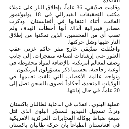
القاعدة.
وقامت صدّيقي، 36 عاماً، بإطلاق النار على عملاء
مكتب التحقيقات الفيدرالي في 18 يوليو/تموز
الفائت، أثناء اعتقالها في أفغانستان، وذكرت
مصادر فيدرالية آنذاك أنها أخطأت الهدف ولم
تصب أي من المحققين، الذين تمكنوا من إطلاق
النار عليها وشل حركتها.
واعتُقلت صدّيقي خارج مقر حاكم غزني عقب
العثور على إرشادات لصناعة متفجرات، إلى جانب
وصف لمعالم أمريكية، بالإضافة لمواد محفوظة في
أوعية زجاجية، بحسبما ذكر مسؤولون أمريكيون.
وتواجه عالمة الأعصاب التي تلقت تعليمها في
الولايات المتحدة، أحكاماً قصوى بالسجن تصل إلى
20 عاماً، في حال إدانتها.
عملية البلوي.. انقلاب في الدعاية لطالبان باكستان
وتركَ تسجيل الفيديو للمفجّر البلوي الذي قتل
سبعة ضباط بوكالة المخابرات المركزية الامريكية
في أفغانستان انطباعاً بأن حركة طالبان باكستان