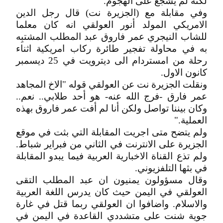
لكنه لم يشجع على الهجوم.
وفي مقابلة مع (الجزيرة نت) قال رجل الدين
الامريكي المولد أنور العولقي انه كان معلما
للشاب النيجري عمر فاروق عبد المطلب المشتبِه
به في محاولة تفجير طائرة ركاب امريكية اثناء
رحلة من امستردام الى ديترويت في 25 ديسمبر
كانون الاول.
ونقلت الجزيرة نت عن العولقي قوله "الاخ المجاهد
عمر فارق -فرج الله عنه- هو أحد طلابي.. نعم..
وكان بيننا تواصل ولكن أنا لم أفت عمر فاروق بهذه
العملية."
ولم يتضح متى اجريت المقابلة التي بثت في موقع
الجزيرة على الانترنت في الثاني من فبراير شباط.
ولم تذع القناة الاخبارية العربية فيما يبدو المقابلة
في بثها التلفزيوني.
وقال مسؤولون يمنيون ان عبد المطلب التقى
العولقي في اليمن حيث كان يدرس اللغة العربية
والاسلام. واضافوا ان العولقي ربما قتل في غارة
جوية شنت على متشددي القاعدة في اليمن في