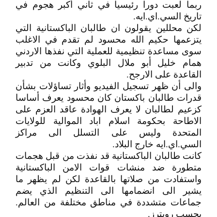
ربما لعبت دورا رئيسيا في ثاني أكبر هجوم في
تاريخ السي.اي.ايه.
لكن محللين يقولون ان طالبان الباكستانية التي
يتزعمها حكيم الله محسود لم تقدم في الاغلب
سوى مساعدة تنظيمية للعملية التي نفذها الاردني
همام خليل أبو ملال البلوي وكانت من تدبير
القاعدة على الارجح.
والى أن ظهر تسجيل الفيديو وأثار تساؤلات بشأن
قدرات طالبان باكستان كان محسود يعرف أساسا
كزعيم لطالبان لا يعرف الهوادة عاقد العزم على
الاطاحة بحكومة اسلام اباد الموالية للولايات
المتحدة وليس على التسلل الى مراكز
السي.اي.ايه خارج البلاد.
كانت طالبان الباكستانية قد نفذت من قبل هجمات
متطورة ضد منشات قوات الامن الباكستانية
واستفادت من صلاتها بالقاعدة لكن لم يظهر ما
يشير الى انضمامها الى التنظيم الذي يضم
جماعات متشددة في مناطق مختلفة من العالم.
بحسب رويترز.