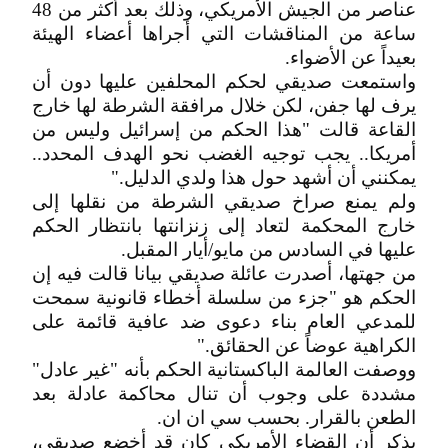
عناصر من الجيش الأمريكي، وذلك بعد أكثر من 48
ساعة من المناقشات التي أجراها أعضاء الهيئة
بعيداً عن الأضواء.
واستمعت صديقي لحكم المحلفين عليها دون أن
يرف لها جفن، لكن خلال مرافقة الشرطة لها خارج
القاعة قالت "هذا الحكم من إسرائيل وليس من
أمريكا.. يجب توجيه الغضب نحو الهدف المحدد..
يمكنني أن أشهد حول هذا ولدي الدليل."
ولم يمنع صراخ صديقي الشرطة من نقلها إلى
خارج المحكمة لتعاد إلى زنزانتها بانتظار الحكم
عليها في السادس من مايو/أيار المقبل.
من جهتها، أصدرت عائلة صديقي بيانا قالت فيه إن
الحكم هو "جزء من سلسلة أخطاء قانونية سمحت
للمدعي العام بناء دعوى ضد عافية قائمة على
الكراهية عوضاً عن الحقائق."
ووصفت العالمة الباكستانية الحكم بأنه "غير عادل"
مشددة على وجوب أن تنال محاكمة عادلة بعد
الطعن بالقرار. بحسب سي ان ان.
يذكر أن القضاء الأمريكي كان قد أخضع صديقي،