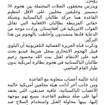
رويترز.
ويدرس محققون الصلات المحتملة بين هجوم 30
ديسمبر وحليفين محليين على الاقل لتنظيم
القاعدة هما حركة طالبان الباكستانية وشبكة
حقاني المرتبطة بطالبان الافغانية التي تقاتل
القوات الامريكية في أفغانستان. وزادت موجة من
الدعاية قادها متشددون وأحاطت بالهجوم من هذا
التركيز.
وذكرت قناة الجزيرة الفضائية التلفزيونية أن البلوي
قبيل الهجوم الانتحاري سجل شريط فيديو يحث
فيه على الانتقام لقتل بيت الله محسود زعيم
طالبان الباكستانية في هجوم بطائرة أمريكية بدون
طيار العام الماضي.
إدانة عالِمة أعصاب متعاونة مع القاعدة
ومن جانب آخر أدانت هيئة محلفين أمريكية عالمة
الأعصاب الباكستانية، عافية صديقي، التي يعتقد
أنها على صلة بتنظيم القاعدة، بسبع تهم موجهة
إليها، بينها محاولة القتل واستخدام السلاح ضد