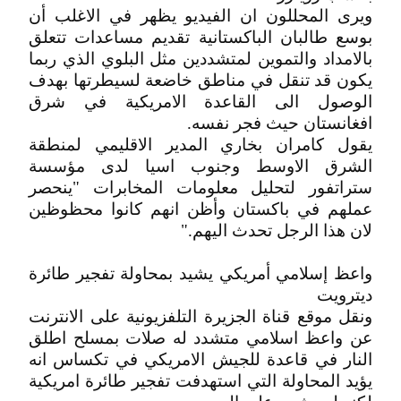
ويرى المحللون ان الفيديو يظهر في الاغلب أن
بوسع طالبان الباكستانية تقديم مساعدات تتعلق
بالامداد والتموين لمتشددين مثل البلوي الذي ربما
يكون قد تنقل في مناطق خاضعة لسيطرتها بهدف
الوصول الى القاعدة الامريكية في شرق
افغانستان حيث فجر نفسه.
يقول كامران بخاري المدير الاقليمي لمنطقة
الشرق الاوسط وجنوب اسيا لدى مؤسسة
ستراتفور لتحليل معلومات المخابرات "ينحصر
عملهم في باكستان وأظن انهم كانوا محظوظين
لان هذا الرجل تحدث اليهم."
واعظ إسلامي أمريكي يشيد بمحاولة تفجير طائرة
ديترويت
ونقل موقع قناة الجزيرة التلفزيونية على الانترنت
عن واعظ اسلامي متشدد له صلات بمسلح اطلق
النار في قاعدة للجيش الامريكي في تكساس انه
يؤيد المحاولة التي استهدفت تفجير طائرة امريكية