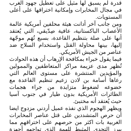
قدرة لم يسبق لها مثيل على تعطيل جهود الغرب
في مجال المخابرات وإمكانية اختراقها على أعلى
المستويات.
ومن جانب آخر أدانت هيئة محلفين أمريكية عالمة
الأعصاب الباكستانية، عافية صِدّيقي، التي يُعتقد
أنها على صلة بتنظيم القاعدة، بسبع تُهَم موجّهة
إليها، بينها محاولة القتل واستخدام السلاح ضد
عناصر من الجيش الأمريكي.
فيما يقول خبراء بمكافحة الإرهاب أن هذه الحوادث
تُظهر مدى عزيمة مراكز المتعاطفين والممولين
والمؤيدين المنتشرة على مستوى العالم التي
رعاها أسامة بن لادن زعيم تنظيم القاعدة مع
خضوعه لضغوط متزايدة من جراء هجمات
الطائرات الأمريكية بدون طيار في جنوب آسيا
حيث يُعتقد أنه مختبئ.
ويظهر الهجوم الذي نفذه عميل أردني مزدوج ايضا
أن حرص المتشددين على قتل عناصر المخابرات
الغربية بات اكثر من حرصهم على اختراقهم مما
يبرز التحدي المثبط للهمة الذي تواجهه أجهزة