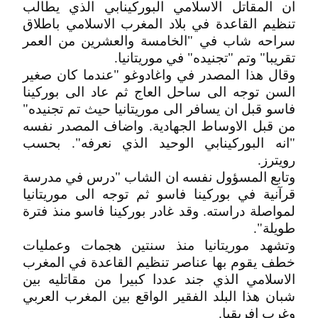
ان المقاتل الاسلامي البوركينابي الذي يطالب
تنظيم القاعدة في بلاد المغرب الاسلامي باطلاق
سراحه شاب في "الخامسة والعشرين من العمر
تقريبا" وتم "تجنيده" في موريتانيا.
وقال هذا المصدر في واغادوغو "عندما كان صغير
السن توجه الى ساحل العاج ثم عاد الى بوركينا
فاسو قبل ان يسافر الى موريتانيا حيث تم تجنيده"
من قبل الاوساط الجهادية. واضاف المصدر نفسه
"انه البوركينابي الوحيد الذي نعرفه". بحسب
رويترز.
وتابع المسؤول نفسه ان الشاب "درس في مدرسة
قرآنية في بوركينا فاسو ثم توجه الى موريتانيا
لمواصلة دراسته. وقد غادر بوركينا فاسو منذ فترة
طويلة".
وتشهد موريتانيا منذ سنتين هجمات وعمليات
خطف يقوم بها عناصر تنظيم القاعدة في المغرب
الاسلامي الذي جند عددا كبيرا من مقاتليه بين
شبان هذا البلد الفقير الواقع بين المغرب العربي
وغرب افريقيا.