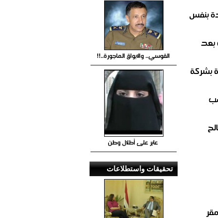
ة بنفس
 بعد
القوسي.. والابواق الماجورة..!!
ة بشركة
صب
لح
عابر على أطلال وطن
تحقيقات واستطلاعات
مقر