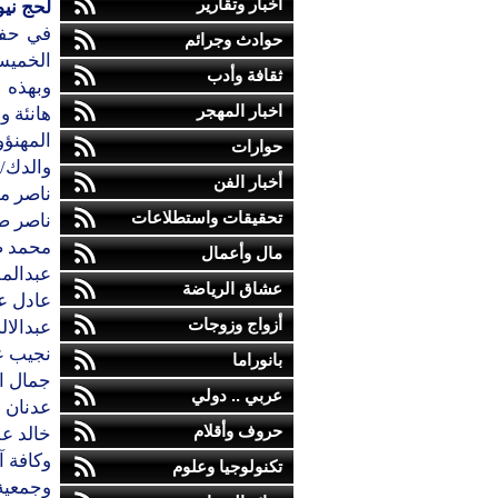
أخبار وتقارير
لحج نيو
في حفل
حوادث وجرائم
الخميس
ثقافة وأدب
وبهذه 
اخبار المهجر
هانئة و
المهنؤو
حوارات
والدك/
أخبار الفن
ناصر م
تحقيقات واستطلاعات
ناصر صا
محمد ص
مال وأعمال
عبدالمل
عشاق الرياضة
عادل عب
أزواج وزوجات
عبدالال
نجيب ع
بانوراما
جمال ا
عربي .. دولي
عدنان ع
حروف وأقلام
خالد عل
وكافة آ
تكنولوجيا وعلوم
وجمعية 