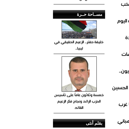
تخب
مســاحة حــرة
اليوم
ة
خليفة حفتر.. الزعيم الحقيقي في
ليبيا..
ضات
ون..
 الحسين
خمسة وثلاثون عاماً على تأسيس
الحزب الرائد ونجاح فكر الزعيم
 غرب
القائد
صباني
بقلم أنثى