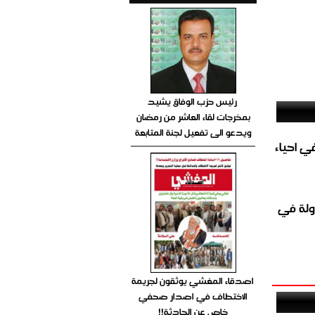
رئيس حزب الوفاق يشيد
بمخرجات لقاء العاشر من رمضان
ويدعو الى تفعيل لجنة المتابعة
الغاز المباشر في احياء
ولة في
اصدقاء المغشي يوثقون لجريمة
الاختطاف في اصدار صحفي
خاص عن الحادثة!!