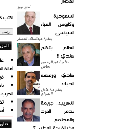
العصار
لحج نيوز
السعودية
اكتب كو
وكابوس الغباء
السياسي
بقلم/ عبدالملك العصار
العالم يتكلم
المزي
هندي !!
بقلم / عبدالرحمن
بجاش
أمانة ا
هادي ورقصة
قي
الديك
نا
بقلم د./ عادل
الحرب.
الشجاع
تف
التهريب.. جريمة
أم
تدمر الفرد
والمجتمع
عناوي
وخيانة بحق الوطن ..؟