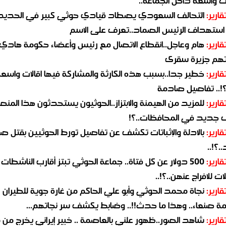
 واسعة داخل الجماعة..
قارير:
التحالف السعودي يصطاد قيادي حوثي كبير في الحديد
استهداف الرئيس الصماد..تعرف على الاسم
قارير:
هام وعاجل..انقطاع الاتصال مع رئيس وأعضاء حكومة هادي
هم جزيرة سقرى
قارير:
خطير جدا..بسبب هذه الكارثة والمشاركة فيها اقالات واسع
؟!.. تفاصيل صادمة
قارير:
للمزيد من الهيمنة والابتزاز..الحوثيون يستحدثون هذا المن
جديد في المحافظات..؟!
قارير:
بالادلة والإثباتات تكشف عن تفاصيل تورط الحوثيين بقتل صا
.؟!..
قارير:
500 دولار عن كل فتاة.. جماعة الحوثي تبتز أقارب الناشطات
ات للافراج عنهن..؟!..
قارير:
نجاة محمد الحوثي وأبو علي الحاكم من غارة جوية للطيران
مة صنعاء.. وهذا ما حدث!!.. وضابط يكشف سر نجاتهم...
قارير:
شاهد الصور..ظهور علني بالعاصمة .. خبير إيراني يخرج من 