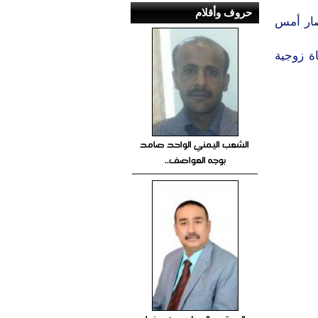
حروف وأقلام
صار أمس
ة زوجية
الشعب اليمني الواحد صامد
بوجه العواصف..