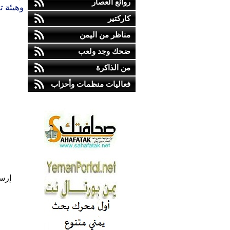
روائع العصار
وهيئة ت
كاركتير
مناظر من اليمن
ضحك وجد ولعب
من الذاكرة
فعاليات منظمات وأحزاب
إرس