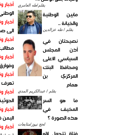
أخبار وت
بقلم/طه العامري
الوطني 
مابين الوطنية
أخبار وت
والخيانة ..
الى صنع
بقلم / طه عزالدين
أخبار وت
نصيحتان في
مطالب أ
أذن المجلس
أخبار وت
السياسي الأعلى
وفوارق
ومحافظ البنك
أخبار وت
المركزي بن
تعرف عل
همام
أخبار وت
بقلم / عبدالكريم المدي
ما هو السر
الحوثية 
المخيف في
أخبار وت
هذه الصورة ؟
اليمن 
لحج نيوز/متابعات
أخبار وت
فتاة تتحول لإله