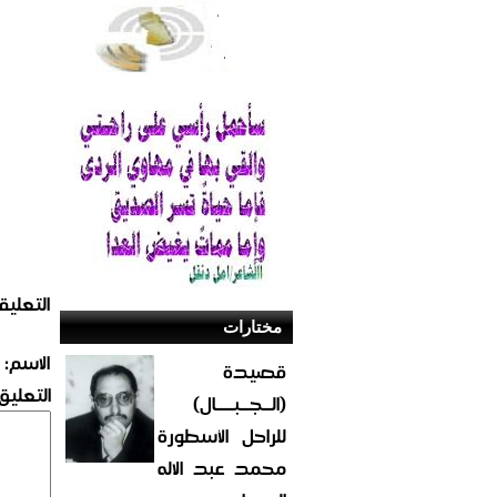
التعليق
مختارات
الاسم:
قصيدة
التعليق:
(الــجــبــــال)
للراحل الأسطورة
محمد عبد الاله