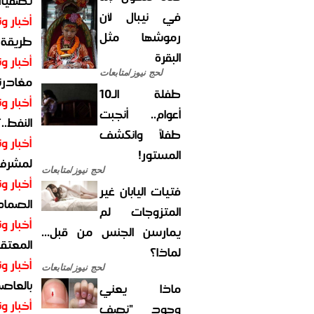
تصفيات
في نيبال لأن
أخبار وت
رموشها مثل
طريقة 
البقرة
أخبار وت
لحج نيوز/متابعات
مغادرت
طفلة الـ10
أخبار وت
أعوام.. أنجبت
النفط..
طفلاً وانكشف
أخبار وت
المستور!
لمشرف 
لحج نيوز/متابعات
أخبار وت
فتيات اليابان غير
الصماد.
المتزوجات لم
أخبار وت
يمارسن الجنس من قبل...
المعتقل
لماذا؟
أخبار وت
لحج نيوز/متابعات
بالعاص
ماذا يعني
أخبار وت
وجود "نصف