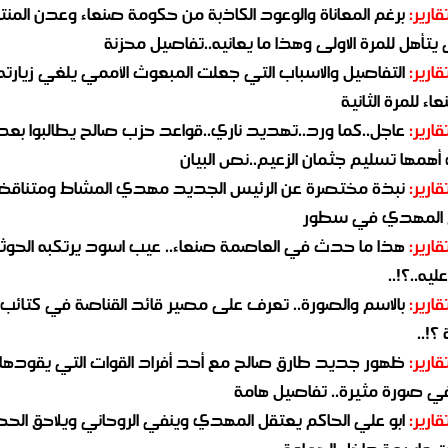
قارير:
برغم المعاناة والوعود الكاذبة من حكومة صنعاء وعدن المن
يتأهل للمرة الاولى وهذا ما يعانيه..تفاصيل محزنة
قارير:
التفاصيل والاسباب التي جعلت المبعوث الأممي يلغي زيارته 
اء للمرة الثانية
قارير:
عاجل..كما ورد..تهديد ناري..قواعد حزب صالح يطالبوا بعد
همها تسليم جثمان الزعيم..نص البيان
قارير:
نبذة مختصرة عن الرئيس الجديد مهدي المشاط ومتناق
 المهدي في سطور
قارير:
هذا ما حدث في العاصمة صنعاء.. عيب اسود يرتكبه الحوثي
يه..؟!..
قارير:
بالاسم والصورة.. تعرف على مصير قائد القناصة في كتائب
؟!..
قارير:
ظهور جديد طارق صالح مع أحد أفراد القوات التي يقودها
في صورة مثيرة.. تفاصيل هامة
قارير:
ابو علي الحاكم يعتقل المهدي وينفي الروحاني ويلاحق الح