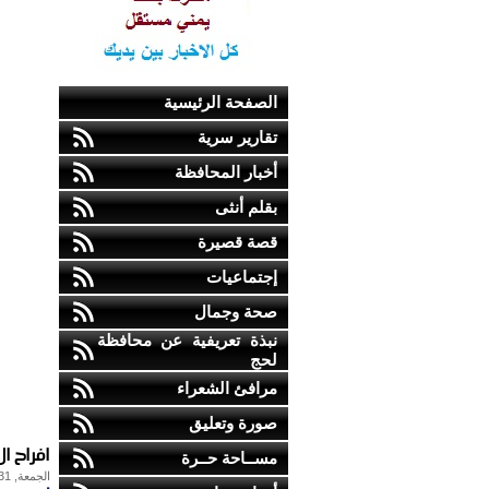
الصفحة الرئيسية
تقارير سرية
أخبار المحافظة
بقلم أنثى
قصة قصيرة
إجتماعيات
صحة وجمال
نبذة تعريفية عن محافظة
لحج
مرافئ الشعراء
صورة وتعليق
افراح ال
مســاحة حــرة
الجمعة, 31-مايو-2013