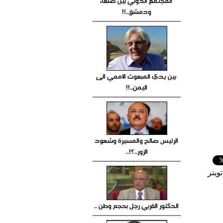
المجتمع الدولي بين صنعاء
ودمشق..!!
بين يدي المبعوث الأممي الى
اليمن..!!
الرئيس صالح والمسيرة وشهود
الزور..؟!..
ويتر
الدكتور القربي رجل بحجم وطن ..