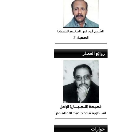
الشيخ أبو راس الحاسم للقضايا
الصعبة.!!.
روائع العصار
قصيدة (الــجــبــــال) للراحل
الأسطورة محمد عبد الاله العصار
حوارات