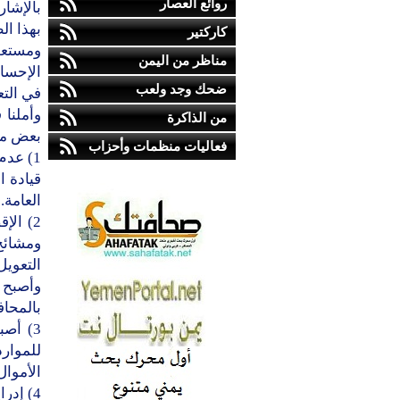
روائع العصار
بالإشار
بهذا ال
كاركتير
ومستعص
مناظر من اليمن
الإحساس
ضحك وجد ولعب
في التع
وأملنا 
من الذاكرة
بعض من
فعاليات منظمات وأحزاب
1) عدم
قيادة ا
العامة.
2) ال
ومشائخ 
التعويل
وأصبح 
بالمحاف
3) أص
للموار
الأموال
4) إد