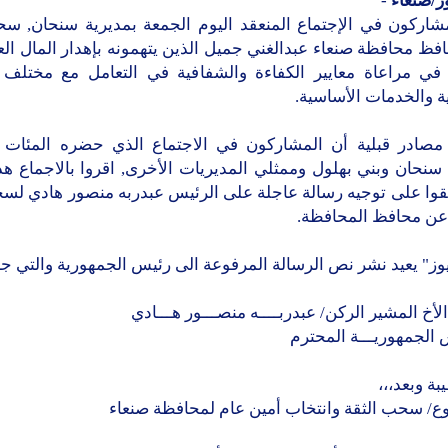
ز/صنعاء
-
مشاركون في الإجتماع المنعقد اليوم الجمعة بمديرية سنحان, سح
ظ محافظة صنعاء عبدالغني جميل الذين يتهمونه بإهدار المال ال
 في مراعاة معايير الكفاءة والشفافية في التعامل مع مختلف 
ية والخدمات الأساسية.
مصادر قبلية أن المشاركون في الاجتماع الذي حضره المئات م
سنحان وبني بهلول وممثلي المديريات الأخرى, اقروا بالاجماع هذا
فقوا على توجيه رسالة عاجلة على الرئيس عبدربه منصور هادي لسح
 عن محافظ المحافظة.
وز" يعيد نشر نص الرسالة المرفوعة الى رئيس الجمهورية والتي جاء
لأخ المشير الركن/ عبدربــــه منصـــور هـــادي
 الجمهوريـــة المحترم
بة وبعد،،،
ع/ سحب الثقة وانتخاب أمين عام لمحافظة صنعاء