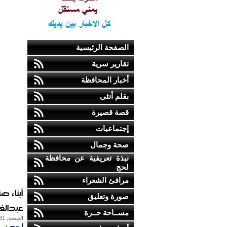
الصفحة الرئيسية
تقارير سرية
أخبار المحافظة
بقلم أنثى
قصة قصيرة
إجتماعيات
صحة وجمال
نبذة تعريفية عن محافظة
لحج
مرافئ الشعراء
أبناء 
صورة وتعليق
عبدالغ
مســاحة حــرة
الجمعة, 31-مايو-2013