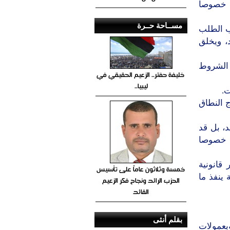
– خصوصا
مســاحة حــرة
ب الطلب
، ويخلق
 الشروط
خليفة حفتر.. الزعيم الحقيقي في
ليبيا..
ت.
 النطاق
، بل قد
، خصوصا
قانونية
خمسة وثلاثون عاماً على تأسيس
 ينفذ ما
الحزب الرائد ونجاح فكر الزعيم
القائد
بقلم أنثى
بعمولات