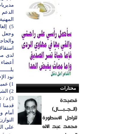
مديريا
الدعم 
المهنية
5) إل
وجعل ا
والحاج
استقال
لدى مد
أعضاء ا
يلـــــــ
نود الإح
1) عميد / هاجر احمد هاجر ممثل مديرية الطيال / صنعاء
مختارات
2) الشيخ ناصر على العكيمي ممثل مديرية بني ضبيان / صنعاء
3) د / علي بن ناجي الاعوج ممثل مديرية نهم / صنعاء
قصيدة
قدمنا 
(الــجــبــــال)
أمام و
للراحل الأسطورة
التوازن
محمد عبد الاله
على الت