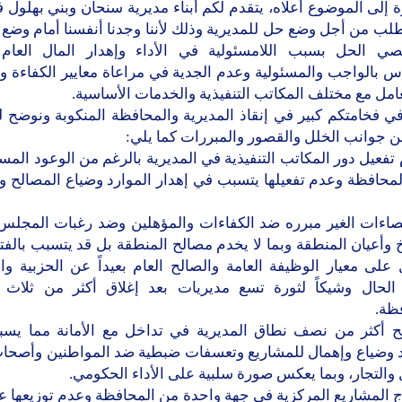
ة إلى الموضوع أعلاه، يتقدم لكم أبناء مديرية سنحان وبني بهلول فرد
طلب من أجل وضع حل للمديرية وذلك لأننا وجدنا أنفسنا أمام وضع 
ي الحل بسبب اللامسئولية في الأداء وإهدار المال العام 
 بالواجب والمسئولية وعدم الجدية في مراعاة معايير الكفاءة و
امل مع مختلف المكاتب التنفيذية والخدمات الأساسية.
في فخامتكم كبير في إنقاذ المديرية والمحافظة المنكوبة ونوضح 
 جوانب الخلل والقصور والمبررات كما يلي:
 تفعيل دور المكاتب التنفيذية في المديرية بالرغم من الوعود الم
لمحافظة وعدم تفعيلها يتسبب في إهدار الموارد وضياع المصالح 
إقصاءات الغير مبرره ضد الكفاءات والمؤهلين وضد رغبات المجلس
وأعيان المنطقة وبما لا يخدم مصالح المنطقة بل قد يتسبب بالف
 على معيار الوظيفة العامة والصالح العام بعيداً عن الحزبية وا
الحال وشيكاً لثورة تسع مديريات بعد إغلاق أكثر من ثلاث 
ظة.
بح أكثر من نصف نطاق المديرية في تداخل مع الأمانة مما يسب
د وضياع وإهمال للمشاريع وتعسفات ضبطية ضد المواطنين وأصح
 والتجار، وبما يعكس صورة سلبية على الأداء الحكومي.
راج المشاريع المركزية في جهة واحدة من المحافظة وعدم توزيعها 