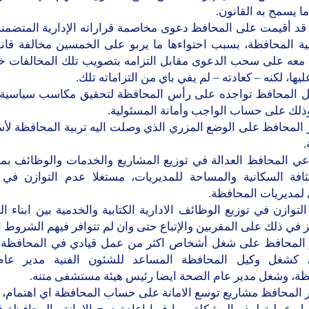
ما يسمح به القانون.
قد أقيمت على المحافظ دعوى مخاصمة قراراته الإدارية المتضمنة
ية المحافظة، بسبب احتواءها ما يربو على الخمسين مخالفة قانون
ق معه على سحب الدعوى مقابل التزامه بتصويب تلك المخالفات خل
يها، لكنه – كعادته – لم يفي باي من التزاماته تلك.
ل المحافظ تواجده على رأس المحافظة لتحقيق مكاسب سياسي
ذلك على حساب الواجب وأمانة المسئولية.
 المحافظ على الوضع المزري الذي وصلت اليه تربية المحافظة لأ
.
اعي المحافظ العدالة في توزيع المشاريع والخدمات والوظائف بم
ثافة السكانية والمساحة للمديريات، مستغلا عدم التوازن في 
 لمديريات المحافظة.
لتوازن في توزيع الوظائف الادارية الكتابية والخدمية بين ابناء ا
ز في ذلك على المقربين والإتباع حتى وان لم تتوافر فيهم الشروط ال
 المحافظ على شغل أشخاص اكثر من عمل قيادي في المحافظة
 كشغل وكيل المحافظة المساعد للشئون الفنية مدير عام
ظة، وشغل مدير عام الصحة ايضا رئيس هيئة مستشفى متنه.
ر المحافظ مشاريع توسع الامانة على حساب المحافظة اي اهتمام، 