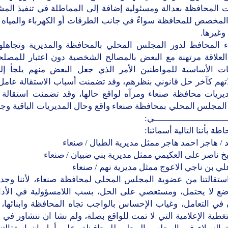
ت المحافظة بعدالة ومسئولية إضافة إلى المماطلة في تنفيذ المش
المخصص للمحافظة سواءً في جانب الطرقات أو الكهرباء والمياه و
 وغيرها.
غاء المحافظ لدور المجلس المحلي بالمحافظة والمديرية وتجاهلهم
لعلاقة مرتهنة مع البعض بالمصالح الشخصية دون اعتبار للمصلحة
ات الأساسية للمواطنين الأمر الذي جعل البعض منهم يلجأ إل
اتهم كآخر حل قانوني بنظرهم، وقد تضمنت أسباب الاستقالة عام
يريات محافظة صنعاء ومرآه لواقع حالها، وقد تضمنت استقالة ث
لمجلس المحلي بمحافظة صنعاء واقع وحال المديريات الباقية وجاء
ـــــــــــــــــــــــــــــي:
اطة بأننا التالية أسمائنا:
استقالتنا من عضوية المجلس المحلي لمحافظة صنعاء، لأننا وجدنا
ضع لا يحتمل، ومستعصي على الحل، بسب اللامسؤولية في الأدا
 في التعامل، وغياب الإحساس بالواجب تجاه المحافظة وابنائها، 
غطية الإعلامية التي لا تمت للواقع بصلة، ولم نشا ان نتشاور في ا