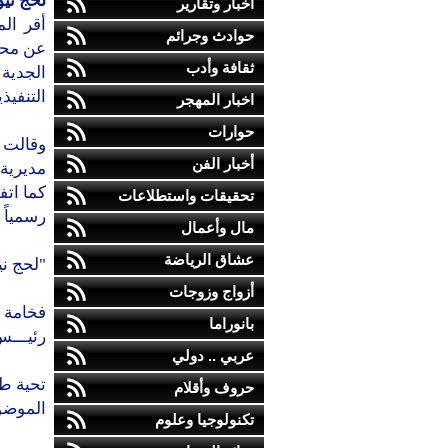
لحج نيو
أخبار وتقارير
أقر ال
حوادث وجرائم
عن محاف
ثقافة وأدب
الجدية
التنفيذ
اخبار المهجر
حوارات
وقالت 
أخبار الفن
مديرية 
كما ات
تحقيقات واستطلاعات
رسمياً
مال وأعمال
عشاق الرياضة
"لحج ني
أزواج وزوجات
فخامة ا
بانوراما
رئيـــس
عربي .. دولي
تحية طي
حروف وأقلام
الموضو
تكنولوجيا وعلوم