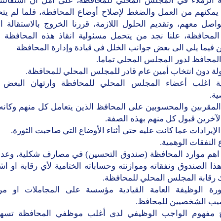
ة الزملاء في المجلس المحلي للمحافظة، على أمل ان استقالتن
مكنهم من العمل والضغط لإصلاح أوضاع المحافظة، فلما لم يت
واصل معهم، وتقديم الحلول اللازمة، قررنا الخروج بالاستقالة 
لمحافظة، علنا نجد من يتحمل مسئولية انقاذ هذه المحافظة ال
 فيما يلي الى بعض جوانب الخلل في قيادة وإدارة المحافظة
 المحافظ لدور المجلس المحلي تماما.
ولة دون انتخاب أمين عام قادر للمجلس المحلي للمحافظة.
ة اغلب أعضاء المجلس المحلي للمحافظة وارتهان البعض ل
ة.
 المقربين والمحسوبين على المحافظ الذين يتعامل كل منهم وكانه
آخرين قبول كل منهم بهذه الصفة.
الإيرادات عما كانت عليه حتى أثناء الأوضاع التي صاحبت الثورة.
ع النفقات الوهمية.
د اهم موارد المحافظة (صندوق التحسين) في مصارف شكلية، وعد
ذا الصندوق ونفقاته وموازنته وحساباته الختامية لأي رقابة او ا
 رقابة المجلس المحلي للمحافظة.
رة الوظيفة العامة القيادية مؤسسة على المجاملات او م
يب الشخصيين للمحافظ.
 مفهوم الواجب الوظيفي لدى أغلب موظفي المحافظة تسهيل