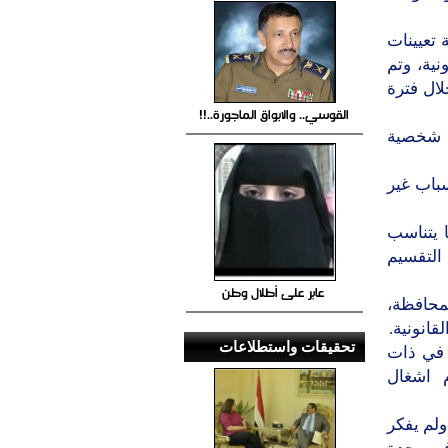
 تعيينات
ية، وتم
ال فترة
القوسي.. والابواق الماجورة..!!
ة شخصية
سباب غير
ا يتناسب
التقسيم
عابر على أطلال وطن
لمحافظة،
قانونية.
تحقيقات واستطلاعات
 في ذات
 اشغال
ولم يفكر