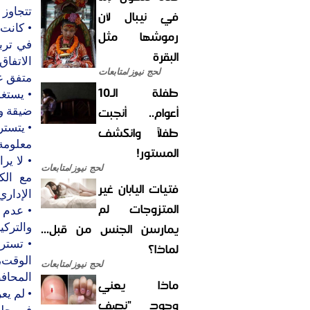
تتجاوز 
في نيبال لأن
• كانت 
رموشها مثل
في ترب
البقرة
الاتفا
لحج نيوز/متابعات
متفق عل
طفلة الـ10
• يستغ
أعوام.. أنجبت
ضيقة و
• يتستر
طفلاً وانكشف
معلومة
المستور!
• لا ير
لحج نيوز/متابعات
مع الك
فتيات اليابان غير
الإداري
المتزوجات لم
• عدم ا
يمارسن الجنس من قبل...
والتركي
• تستر
لماذا؟
الوقت،
لحج نيوز/متابعات
المحاف
ماذا يعني
• لم يع
وجود "نصف