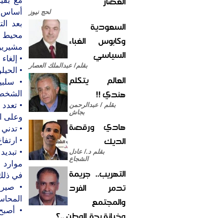
العصار
مع بقي
أساس ي
لحج نيوز
بعد الت
السعودية
محيط ا
وكابوس الغباء
مشيرين
السياسي
• إلغاء
بقلم/ عبدالملك العصار
• الحيل
العالم يتكلم
• سلبي
هندي !!
الشخصي
• تعدد
بقلم / عبدالرحمن
بجاش
وعلى ال
هادي ورقصة
• تدني 
الديك
• ارتفا
• تبدي
بقلم د./ عادل
الشجاع
موارد ه
التهريب.. جريمة
في ذلك
تدمر الفرد
• صيرو
المحاس
والمجتمع
• أصبح
وخيانة بحق الوطن ..؟