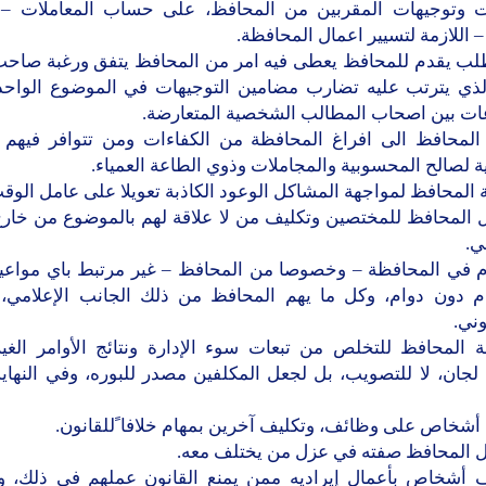
ت وتوجيهات المقربين من المحافظ، على حساب المعاملات 
 – اللازمة لتسيير اعمال المحافظة.
لب يقدم للمحافظ يعطى فيه امر من المحافظ يتفق ورغبة صاح
الذي يترتب عليه تضارب مضامين التوجيهات في الموضوع الواحد
ات بين اصحاب المطالب الشخصية المتعارضة.
المحافظ الى افراغ المحافظة من الكفاءات ومن تتوافر فيهم
ية لصالح المحسوبية والمجاملات وذوي الطاعة العمياء.
 المحافظ لمواجهة المشاكل الوعود الكاذبة تعويلا على عامل الوق
ل المحافظ للمختصين وتكليف من لا علاقة لهم بالموضوع من خارج
ي.
ام في المحافظة – وخصوصا من المحافظ – غير مرتبط باي مواعيد
ام دون دوام، وكل ما يهم المحافظ من ذلك الجانب الإعلامي
وني.
ة المحافظ للتخلص من تبعات سوء الإدارة ونتائج الأوامر الغير 
جان، لا للتصويب، بل لجعل المكلفين مصدر للبوره، وفي النهاية
 أشخاص على وظائف، وتكليف آخرين بمهام خلافا ًللقانون.
ل المحافظ صفته في عزل من يختلف معه.
ف أشخاص بأعمال إيراديه ممن يمنع القانون عملهم في ذلك، و