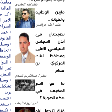
معاملا
بقلم/طه العامري
المالية
مابين الوطنية
• كل ط
والخيانة ..
الامر 
بقلم / طه عزالدين
الصراع
• عمد 
نصيحتان في
القانون
أذن المجلس
• وسيلة
السياسي الأعلى
• تجاه
ومحافظ البنك
الوظيف
المركزي بن
• الدو
تمر اي
همام
التلفزي
بقلم / عبدالكريم المدي
• وسيل
ما هو السر
تشكيل ل
المخيف في
يريد.
هذه الصورة ؟
• تثبيت
لحج نيوز/متابعات
• يستغ
فتاة تتحول لإله
• تكلي