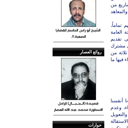
اريع من
المعاهد
 تماماً،
الشيخ أبو راس الحاسم للقضايا
 العامة
الصعبة.!!.
ى تقديم
ل مشترك
روائع العصار
لاثة من
 فيها ما
 أنفسنا
قصيدة (الــجــبــــال) للراحل
ء، وعدم
الأسطورة محمد عبد الاله العصار
والتعويل
لاستقالة
حوارات