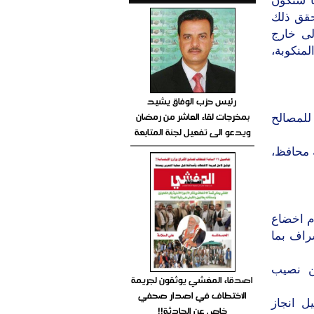
ا ستكون
حقق ذلك
الى خارج
منكوبة،
رئيس حزب الوفاق يشيد
بمخرجات لقاء العاشر من رمضان
لمصالح
ويدعو الى تفعيل لجنة المتابعة
 محافظ،
م اخضاع
شراف بما
ن نصيب
اصدقاء المغشي يوثقون لجريمة
الاختطاف في اصدار صحفي
 انجاز
خاص عن الحادثة!!