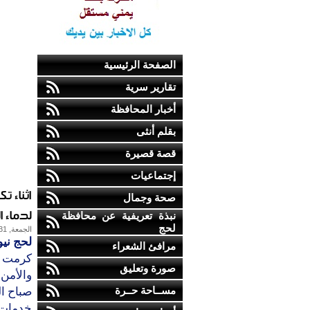
الصفحة الرئيسية
تقارير سرية
أخبار المحافظة
بقلم أنثى
قصة قصيرة
إجتماعيات
اثناء 
صحة وجمال
لدماء 
نبذة تعريفية عن محافظة
لحج
الجمعة, 31-مايو-2013
لحج نيو
مرافئ الشعراء
كرمت م
صورة وتعليق
والأمن
مســاحة حــرة
صباح ال
خدمات 