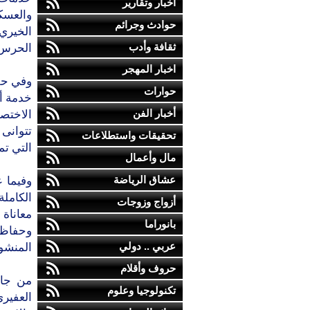
أخبار وتقارير
والعسكر
حوادث وجرائم
الخيري
ثقافة وأدب
الحرس 
اخبار المهجر
وفي حف
حوارات
خدمة أ
أخبار الفن
الاختص
تتوانى
تحقيقات واستطلاعات
التي تم
مال وأعمال
عشاق الرياضة
وفيما 
الكامل
أزواج وزوجات
معاناة 
بانوراما
وحفاظا
عربي .. دولي
المنشو
حروف وأقلام
من جان
تكنولوجيا وعلوم
العفيري