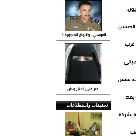
ون..
 الحسين
القوسي.. والابواق الماجورة..!!
 غرب
صباني
ة بنفس
عابر على أطلال وطن
 بعد
تحقيقات واستطلاعات
ة بشركة
صب