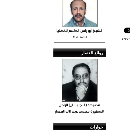
الشيخ أبو راس الحاسم للقضايا
الصعبة.!!.
ويتر
روائع العصار
قصيدة (الــجــبــــال) للراحل
الأسطورة محمد عبد الاله العصار
حوارات