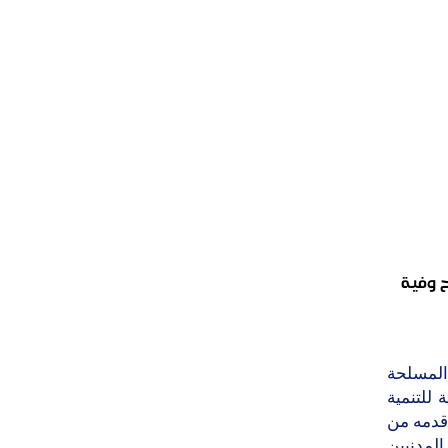
 وفية
المسلحة
للتنمية
 قدمه من
لمدنيين