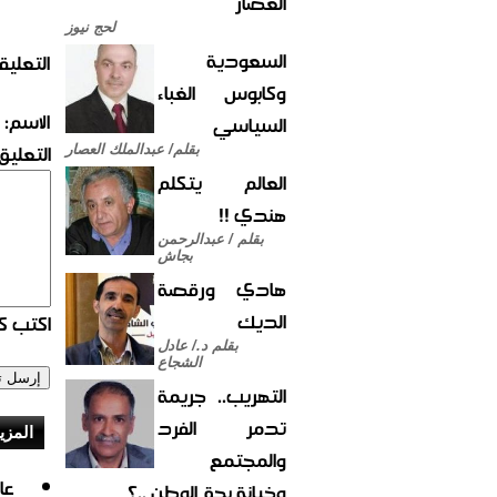
العصار
لحج نيوز
السعودية
التعليق
وكابوس الغباء
الاسم:
السياسي
التعليق:
بقلم/ عبدالملك العصار
العالم يتكلم
هندي !!
بقلم / عبدالرحمن
بجاش
هادي ورقصة
الديك
اكتب كو
بقلم د./ عادل
الشجاع
التهريب.. جريمة
تدمر الفرد
المزي
والمجتمع
وخيانة بحق الوطن ..؟