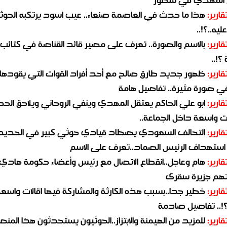
قارير:
هذا ما حدث في العاصمة صنعاء.. عيب اسود يرتكبه الحوثي
يه..؟!..
قارير:
بالاسم والصورة.. تعرف على مصير قائد القناصة في كتائب
؟!..
قارير:
ظهور جديد طارق صالح مع أحد أفراد القوات التي يقودها
في صورة مثيرة.. تفاصيل هامة
قارير:
ابو علي الحاكم يعتقل المهدي وينفي الروحاني ويلاحق الح
 واسعة داخل الجماعة..
قارير:
التحالف السعودي يصطاد قيادي حوثي كبير في الحديد
استهداف الرئيس الصماد..تعرف على الاسم
قارير:
هام وعاجل..انقطاع الاتصال مع رئيس وأعضاء حكومة هادي
هم جزيرة سقرى
قارير:
خطير جدا..بسبب هذه الكارثة والمشاركة فيها اقالات واسع
؟!.. تفاصيل صادمة
قارير:
للمزيد من الهيمنة والابتزاز..الحوثيون يستحدثون هذا المن