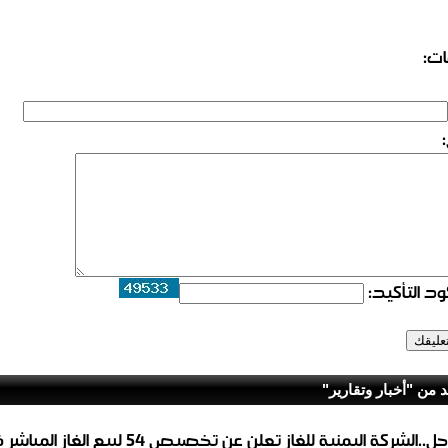
ات:
د التأكيد:
د من "أخبار وتقارير"
عاجل..الشركة اليمنية للغاز تعلن عن تخصيص 54 لبيع 