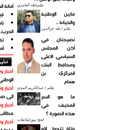
أمانة ا
بقلم/طه العامري
مابين الوطنية
قي
والخيانة ..
نا
بقلم / طه عزالدين
الحرب.
نصيحتان في
تف
أذن المجلس
أم
السياسي الأعلى
عناوي
ومحافظ البنك
أخبار وت
المركزي بن
الوطني 
همام
أخبار وت
بقلم / عبدالكريم المدي
الى صنع
ما هو السر
أخبار وت
المخيف في
مطالب أ
هذه الصورة ؟
أخبار وت
لحج نيوز/متابعات
فتاة تتحول لإله
وفوارق