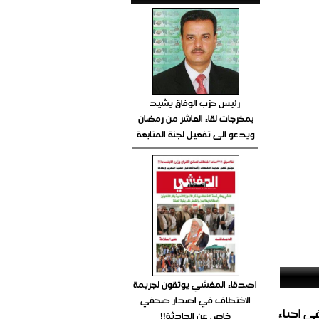
رئيس حزب الوفاق يشيد
بمخرجات لقاء العاشر من رمضان
ويدعو الى تفعيل لجنة المتابعة
اصدقاء المغشي يوثقون لجريمة
الاختطاف في اصدار صحفي
الغاز المباشر في احياء
خاص عن الحادثة!!