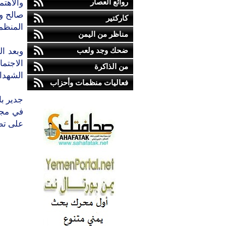
روائع العصار
والاهت
صالح و
كاركتير
المنظمة
مناظر من اليمن
ضحك وجد ولعب
وبعد ا
الاجتم
من الذاكرة
الشهداء
فعاليات منظمات وأحزاب
جدير با
على تص