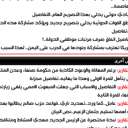
لعاصمة...
ادي حوثي يدلي بهذا التصريح الهام..التفاصيل
طق القوات الحوثية يدلي بتصريح جديد ويؤكد مشاركة هذه الد
.تفاصيل
اصيل اتفاق صرف مرتبات موظفي الدولة..!
ريكا تعترف بمشاركة جنودها في الحرب على اليمن.. لهذا السبب
ن أخرى
قارير:
برغم المعاناة والوعود الكاذبة من حكومة صنعاء وعدن المن
يتأهل للمرة الاولى وهذا ما يعانيه..تفاصيل محزنة
قارير:
التفاصيل والاسباب التي جعلت المبعوث الأممي يلغي زيارته 
اء للمرة الثانية
قارير:
عاجل..كما ورد..تهديد ناري..قواعد حزب صالح يطالبوا بعد
همها تسليم جثمان الزعيم..نص البيان
قارير:
نبذة مختصرة عن الرئيس الجديد مهدي المشاط ومتناق
 المهدي في سطور