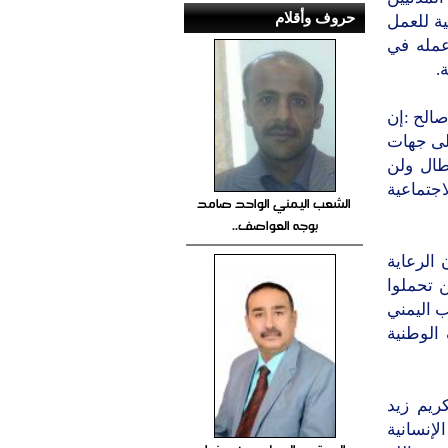
حروف وأقلام
ية للعمل
عمله في
.
الح :إن
لى جهات
طال ولن
جتماعية
الشعب اليمني الواحد صامد
بوجه العواصف..
الرعاية
 تحملوا
ب اليمني
الوطنية
ريم زيد
لإنسانية