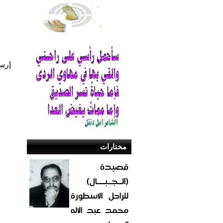
إرس
مختارات
قصيدة
(الــجــبــــال)
للراحل الأسطورة
محمد عبد الاله