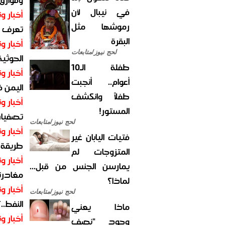
في نيبال لأن
أخبار وت
رموشها مثل
تعرف عل
البقرة
أخبار وت
لحج نيوز/متابعات
الحوثية 
طفلة الـ10
أخبار وت
أعوام.. أنجبت
اليمن 
طفلاً وانكشف
أخبار وت
المستور!
تصفيات
لحج نيوز/متابعات
أخبار وت
فتيات اليابان غير
طريقة 
المتزوجات لم
أخبار وت
يمارسن الجنس من قبل...
مغادرت
لماذا؟
أخبار وت
لحج نيوز/متابعات
النفط..
ماذا يعني
أخبار وت
وجود "نصف