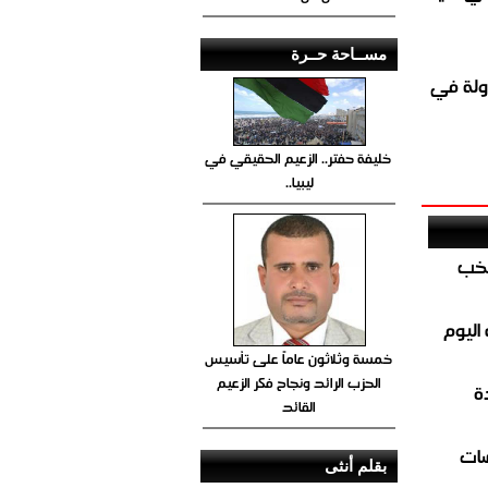
مســاحة حــرة
ولة في
خليفة حفتر.. الزعيم الحقيقي في
ليبيا..
تخب
اليوم
خمسة وثلاثون عاماً على تأسيس
الحزب الرائد ونجاح فكر الزعيم
ة
القائد
ضات
بقلم أنثى