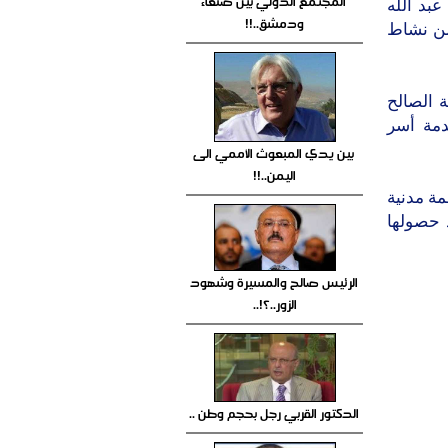
المجتمع الدولي بين صنعاء
بد الله
ودمشق..!!
من نشاط
 الصالح
دمة أسر
بين يدي المبعوث الأممي الى
اليمن..!!
مة مدنية
ا الخيري والتنموي مطلع العام 2009م بعد حصولها
الرئيس صالح والمسيرة وشهود
الزور..؟!..
الدكتور القربي رجل بحجم وطن ..