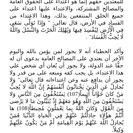
للمعتدين حقهم إنما هو اعتداء على الحقوق العامة
والمصالح المشتركة، والاعتداء عليها اعتداء على
جميع الخلق المنتفعين بذلك، وهذا الاعتداء من
الفساد في الأرض، قال تعالى: " وَإِذَا تَوَلَّى سَعَى
فِي الْأَرْضِ لِيُفْسِدَ فِيهَا وَيُهْلِكَ الْحَرْثَ وَالنَّسْلَ وَاللَّهُ
لَا يُحِبُّ الْفَسَادَ" .
وأكد الخطباء أنه لا يجوز لمن يؤمن بالله واليوم
الآخر أن يعتدي على المصالح العامة بدعوى أن له
حقًّا عند الدولة، ولا يجوز أن يُعان أي شخص على
هذا الاعتداء، بل يجب كفه ومنعه على من قدر ولا
يجوز أن يدافع عنه وعن اعتداءاته قال تعالى" وَلا
تُجادِلْ عَنِ الَّذِينَ يَخْتانُونَ أَنْفُسَهُمْ إِنَّ اللَّهَ لا يُحِبُّ
مَنْ كانَ خَوَّاناً أَثِيماً(107) يَسْتَخْفُونَ مِنَ النَّاسِ وَلا
يَسْتَخْفُونَ مِنَ اللَّهِ وَهُوَ مَعَهُمْ إِذْ يُبَيِّتُونَ مَا لا يَرْضى
مِنَ الْقَوْلِ وَكانَ اللَّهُ بِما يَعْمَلُونَ مُحِيطاً(108) ها
أَنْتُمْ هؤُلاءِ جادَلْتُمْ عَنْهُمْ فِي الْحَياةِ الدُّنْيا فَمَنْ
يُجادِلُ اللَّهَ عَنْهُمْ يَوْمَ الْقِيامَةِ أَمْ مَنْ يَكُونُ عَلَيْهِمْ
وَكِيلاً.