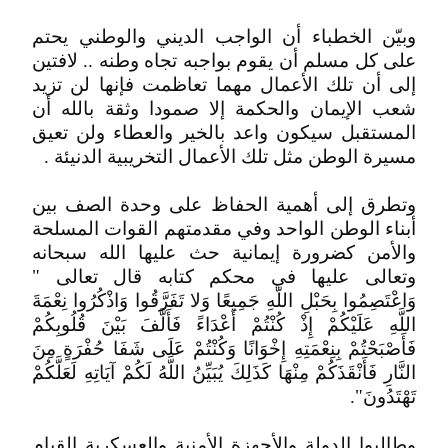
وبيّن الخطباء أن الواجب الديني والوطني يحتم
على كل مسلم أن يقوم بواجبه تجاه وطنه .. لافتين
إلى أن تلك الأعمال مهما تعاظمت فإنها لن تزيد
شعب الإيمان والحكمة إلا صمودا وثقة بالله أن
المستقبل سيكون واعد بالخير والعطاء ولن تعيق
مسيرة الوطن مثل تلك الأعمال التخريبية الدنيئة .
وتطرق إلى أهمية الحفاظ على وحدة الصف بين
أبناء الوطن الواحد وفي مقدمتهم القوات المسلحة
والأمن كضرورة إيمانية حث عليها الله سبحانه
وتعالى عليها في محكم كتابه قال تعالى "
وَاعْتَصِمُوا بِحَبْلِ اللَّهِ جَمِيعًا وَلا تَفَرَّقُوا وَاذْكُرُوا نِعْمَةَ
اللَّهِ عَلَيْكُمْ إِذْ كُنْتُمْ أَعْدَاءً فَأَلَّفَ بَيْنَ قُلُوبِكُمْ
فَأَصْبَحْتُمْ بِنِعْمَتِهِ إِخْوَانًا وَكُنْتُمْ عَلَى شَفَا حُفْرَةٍ مِنَ
النَّارِ فَأَنْقَذَكُمْ مِنْهَا كَذَلِكَ يُبَيِّنُ اللَّهُ لَكُمْ آيَاتِهِ لَعَلَّكُمْ
تَهْتَدُونَ".
وطالبوا الدولة والأجهزة الأمنية والعسكرية القيام